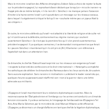
Mais le ministre israélien des Affaires étrangères, Gideon Sa'ar, a choisi de rejeter la faute
sur le président espagnol, lui reprochant d'avoir déclaré que lorsqu'un « missile iranien » a
frappé près de ce même temple, « il n'a rien dit ». Sánchez « ne manque jamais l'occasion
d'inciter à la haine contre Israël », a-t-il ajouté dans un message sur les réseaux sociaux,
dans lequel il a également critiqué le fait qu'il ne « souhaite même pas un joyeux Noël à
ses citoyens ».
En outre, le ministre a défendu qu'Israël « est attaché à la liberté de religion et de culte » et
qu' »il continuera à la défendre, contrairement au régime iranien, qui soutient
ouvertement Sánchez ». Ce n’est pas la première fois qu’il s’en prend ouvertement au
président espagnol. Il y a quelques semaines, il se demandait ironiquement ce que ferait
le « pauvre Sánchez » maintenant qu'« ils ont pris à (Ali) Khamenei », en référence à
l'ayatollah tué dans un attentat en Iran.
Ce dimanche, le chef de l'Exécutif avait exprimé sur les réseaux son exigence qu'Israël
« respecte la diversité des confessions et le droit international ». « Netanyahu a empêché
les catholiques de célébrer le dimanche des Rameaux dans les lieux saints de Jérusalem.
Sans aucune explication. Sans raisons ni motivations », a déclaré le leader socialiste, qui,
quelques heures auparavant, avait réaffirmé son « non à la guerre » dans une lettre
adressée aux militants.
L'Espagne et Israël maintiennent leurs relations diplomatiques ouvertes. Mais la
reconnaissance de l’État palestinien et l’embargo sur les armes ont conduit à un climat de
tension croissante. Il y a deux semaines, le limogeage de l'ambassadrice d'Espagne à Tel
Aviv, Ana María Sálomon, par le ministère de José Manuel Albares a été officialisé.
L'Espagne y a désormais un chargé d'affaires en tant que chef de la légation diplomatique,