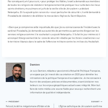
Par conséquent, a-t-il poursuivi, « pour protéger les fidèles, Israël a demandé aux membres
de toutes les religions de s'abstenir temporairement de pratiquer leur culte dans les lieux
saints chrétiens, musulmans et juifs de la vieille ville de Jérusalem », a déclaré
Netanyahu. Et il a ajouté qu'en raison du « souci particulier de sécurité », il a été demandé à
Pizzaballa de s'abstenir de célébrer la messe dans l'église du Saint-Sépulcre.
« Bien que je comprenne cette inquiétude, dès que j'ai eu connaissance de l'incident avec le
cardinal Pizzaballa, j'ai demandé aux autorités de permettre au patriarche d'organiser les
services religieux comme il le souhaitait », a ajouté Netanyahu. Il l'a fait le jour même où il
annonçait l'élargissement de la « zone de sécurité » établie par les forces israéliennes sur
le territoire libanais dans le cadre de l'offensive militaire contre les milices du Hezbollah.
Damien
Je suis Damien, rédacteur passionné à Actualité Politique Française,
un espace que j'ai investi dès sa création en 2020 pour démêler les
intrications de la politique française et européenne. Je me consacre à
fournir des analyses précises et documentées, visant à éclairer nos
lecteurs sur les enjeux géopolitiques actuels avec intégrité. Mon but :
faire de notre média une source fiable pour ceux qui recherchent une
information de qualité et indépendante.
Navigation
PRÉCÉDENT
SUIVANT
Felcsút, le délire mégalomane d'Orbán et de
L'Église catholique de Jérusalem confirme