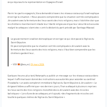
ce qui équivaut à la représentation en Espagne d'Israël.
Parmi les partis espagnols, Vox a demandé à travers les réseaux sociaux qu'Israël explique
et corrige la situation. « Nous pouvons comprendre que la situation soit très compliquée à
Jérusalem avec la fermeture des lieux sacrés des trois religions, mais il doit être clair que
les chrétiens maintiennent intacte leur liberté religieuse et que leur sécurité est assurée
malgré les attaques islamistes », ont-ils déclaré du parti présidé par Santiago Abascal.
Le gouvernement israélien doit expliquer et corriger ce qui s'est passé à l'église du
Saint-Sépulcre.
On peut comprendre que la situation soit très compliquée à Jérusalem avec la
fermeture des lieux sacrés des trois religions, mais il faut bien comprendre que les
chrétiens gardent leur…
— VOX
(@vox_es)
29 mars 2026
Quelques heures plus tard, Netanyahu a publié un message sur les réseaux sociaux dans
lequel il affirmait avoir donné des instructions aux autorités pour accorder au cardinal
Pizzaballa « un accès complet et immédiat à l'église du Saint-Sépulcre à Jérusalem ». Le
dirigeant hébreu a affirmé que « ces derniers jours, l'Iran a attaqué à plusieurs reprises
les lieux saints des trois religions monothéistes à Jérusalem avec des missiles
balistiques ». Lors d'une de ces attaques, a-t-il ajouté, « des fragments de missiles ont
touché à quelques mètres de l'église du Saint-Sépulcre ».