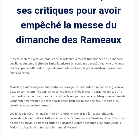
ses critiques pour avoir
empêché la messe du
dimanche des Rameaux
L'interdiction par la police israélienne de célébrer la messe traditionnelle du dimanche
des Rameaux dans l'église du Saint-Sépulcre à Jérusalem a suscité dimanche une large
réaction parmi différents dirigeants, auxquels s'est joint le président du gouvernement,
Pedro Sánchez.
Mais les relations déjà tendues entre les deux gouvernements en raison de la guerre à
Gaza se sont intensifiées après les critiques du chef de l'exécutif espagnol sur ce qu'il a
qualifié d'« attaque injustifiée contre la liberté religieuse » de la part du gouvernement de
Benjamin Netanyahu, qui a caché sa décision pour des raisons de sécurité après les
dernières attaques iraniennes.
Les forces de sécurité israéliennes ont empêché le chef de l'Église catholique de
Jérusalem, le cardinal Pierbattista Pizzaballa, d'entrer dans le Saint-Sépulcre. Et Sánchez
a décidé de suivre les traces d’autres dirigeants européens comme l’Italienne Georgia
Meloni ou le président français Emmanuel Macron.