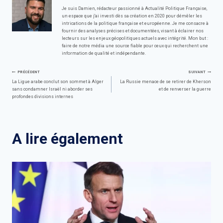
Je suis Damien, rédacteur passionné à Actualité Politique Française,
un espace que j'ai investi dès sa création en 2020 pour démêler les
intrications de la politique française et européenne. Je me consacre à
fournir des analyses précises et documentées, visant à éclairer nos
lecteurs sur les enjeux géopolitiques actuels avec intégrité. Mon but :
faire de notre média une source fiable pour ceux qui recherchent une
information de qualité et indépendante.
Navigation
PRÉCÉDENT
SUIVANT
La Ligue arabe conclut son sommet à Alger
La Russie menace de se retirer de Kherson
sans condamner Israël ni aborder ses
et de renverser la guerre
de
profondes divisions internes
l’article
A lire également