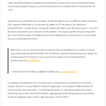
« passivement accepté la scandaleuse manœuvre judiciaire qui, sous un argument peu
convaincant et après cinq ans, a annulé le procès et les condamnations consécutives de
Lula».
Le général, qui vient d’être élu sénateur du Rio Grande do Sul, se réfère à la décision de la
Cour suprême fédérale sur les procès du leader du PT, vainqueur des élections
présidentielles. Lula da Silva a remporté l’actuel président, Jair Bolsonaro, par 2,1 millions
de voix au second tour, qui s’est tenu le 30 octobre. C’est la plus petite marge enregistrée
dans une élection après le rétablissement de la démocratie, mais c’est aussi la première
fois qu’un président est réélu.
Brésiliens, il y a un sentiment de frustration, mais le problème est survenu lorsque
nous avons passivement accepté une manœuvre judiciaire scandaleuse qui, basée sur
un faux argument et après 5 ans, a annulé les procès et les condamnations
consécutives de
@LulaOfficial
.
— Général Hamilton Mourao (@GeneralMourao)
2 novembre 2022
Le sénateur nouvellement élu souligne que « maintenant, ils veulent que les forces
armées fassent un coup d’État et mettent le pays dans une situation difficile devant la
communauté internationale… Il est temps de lancer un manifeste expliquant cela et
disant que nous avons la force de bloquer agendas purement de gauche, en plus d’avoir
toutes les capacités pour revenir beaucoup plus fort en 2026 ».