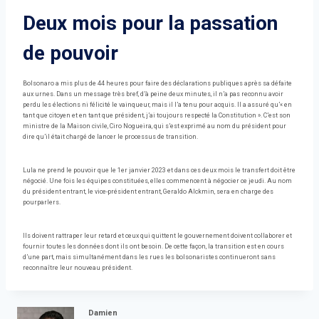
Deux mois pour la passation
de pouvoir
Bolsonaro a mis plus de 44 heures pour faire des déclarations publiques après sa défaite
aux urnes. Dans un message très bref, d’à peine deux minutes, il n’a pas reconnu avoir
perdu les élections ni félicité le vainqueur, mais il l’a tenu pour acquis. Il a assuré qu’« en
tant que citoyen et en tant que président, j’ai toujours respecté la Constitution ». C’est son
ministre de la Maison civile, Ciro Nogueira, qui s’est exprimé au nom du président pour
dire qu’il était chargé de lancer le processus de transition.
Lula ne prend le pouvoir que le 1er janvier 2023 et dans ces deux mois le transfert doit être
négocié. Une fois les équipes constituées, elles commencent à négocier ce jeudi. Au nom
du président entrant, le vice-président entrant, Geraldo Alckmin, sera en charge des
pourparlers.
Ils doivent rattraper leur retard et ceux qui quittent le gouvernement doivent collaborer et
fournir toutes les données dont ils ont besoin. De cette façon, la transition est en cours
d’une part, mais simultanément dans les rues les bolsonaristes continueront sans
reconnaître leur nouveau président.
Damien