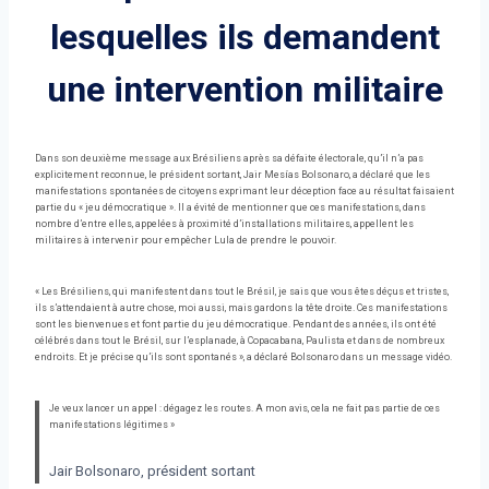
lesquelles ils demandent
une intervention militaire
Dans son deuxième message aux Brésiliens après sa défaite électorale, qu’il n’a pas
explicitement reconnue, le président sortant, Jair Mesías Bolsonaro, a déclaré que les
manifestations spontanées de citoyens exprimant leur déception face au résultat faisaient
partie du « jeu démocratique ». Il a évité de mentionner que ces manifestations, dans
nombre d’entre elles, appelées à proximité d’installations militaires, appellent les
militaires à intervenir pour empêcher Lula de prendre le pouvoir.
« Les Brésiliens, qui manifestent dans tout le Brésil, je sais que vous êtes déçus et tristes,
ils s’attendaient à autre chose, moi aussi, mais gardons la tête droite. Ces manifestations
sont les bienvenues et font partie du jeu démocratique. Pendant des années, ils ont été
célébrés dans tout le Brésil, sur l’esplanade, à Copacabana, Paulista et dans de nombreux
endroits. Et je précise qu’ils sont spontanés », a déclaré Bolsonaro dans un message vidéo.
Je veux lancer un appel : dégagez les routes. A mon avis, cela ne fait pas partie de ces
manifestations légitimes »
Jair Bolsonaro, président sortant