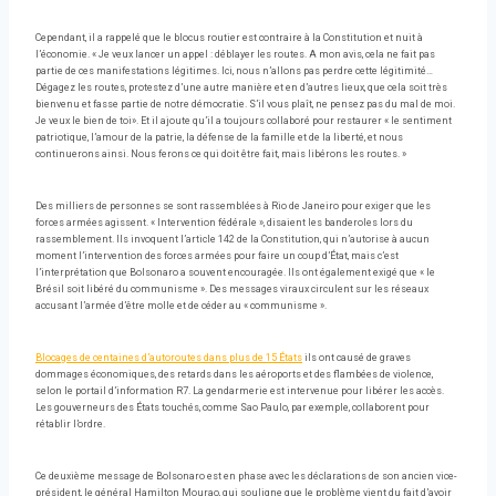
Cependant, il a rappelé que le blocus routier est contraire à la Constitution et nuit à
l’économie. « Je veux lancer un appel : déblayer les routes. A mon avis, cela ne fait pas
partie de ces manifestations légitimes. Ici, nous n’allons pas perdre cette légitimité…
Dégagez les routes, protestez d’une autre manière et en d’autres lieux, que cela soit très
bienvenu et fasse partie de notre démocratie. S’il vous plaît, ne pensez pas du mal de moi.
Je veux le bien de toi». Et il ajoute qu’il a toujours collaboré pour restaurer « le sentiment
patriotique, l’amour de la patrie, la défense de la famille et de la liberté, et nous
continuerons ainsi. Nous ferons ce qui doit être fait, mais libérons les routes. »
Des milliers de personnes se sont rassemblées à Rio de Janeiro pour exiger que les
forces armées agissent. « Intervention fédérale », disaient les banderoles lors du
rassemblement. Ils invoquent l’article 142 de la Constitution, qui n’autorise à aucun
moment l’intervention des forces armées pour faire un coup d’État, mais c’est
l’interprétation que Bolsonaro a souvent encouragée. Ils ont également exigé que « le
Brésil soit libéré du communisme ». Des messages viraux circulent sur les réseaux
accusant l’armée d’être molle et de céder au « communisme ».
Blocages de centaines d’autoroutes dans plus de 15 États
ils ont causé de graves
dommages économiques, des retards dans les aéroports et des flambées de violence,
selon le portail d’information R7. La gendarmerie est intervenue pour libérer les accès.
Les gouverneurs des États touchés, comme Sao Paulo, par exemple, collaborent pour
rétablir l’ordre.
Ce deuxième message de Bolsonaro est en phase avec les déclarations de son ancien vice-
président, le général Hamilton Mourao, qui souligne que le problème vient du fait d’avoir