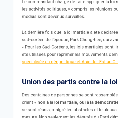
Le commandant chargé de faire appliquer la loi m
les activités politiques, y compris les réunions 
médias sont devenus surveillés.
La dernière fois que la loi martiale a été déclaré
sud-coréen de l'époque, Park Chung-hee, qui avait 
« Pour les Sud-Coréens, les lois martiales sont li
été utilisées pour réprimer les mouvements dém
spécialisée en géopolitique et Asie de l'Est au C
Union des partis contre la lo
Des centaines de personnes se sont rassemblées
criant «
non à la loi martiale, oui à la démocrati
se sont réunis, malgré les obstacles et le blocus 
mesure. Non seulement les députés du Parti démo