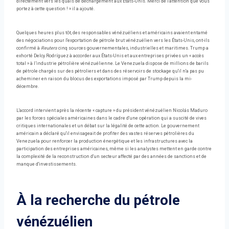
directement vers les quais de déchargement aux États-Unis. Merci de l'attention que vous
portez à cette question ! » il a ajouté.
Quelques heures plus tôt, des responsables vénézuéliens et américains avaient entamé
des négociations pour l'exportation de pétrole brut vénézuélien vers les États-Unis, ont-ils
confirmé à
Reuters
cinq sources gouvernementales, industrielles et maritimes. Trump a
exhorté Delcy Rodríguez à accorder aux États-Unis et aux entreprises privées un « accès
total » à l’industrie pétrolière vénézuélienne. Le Venezuela dispose de millions de barils
de pétrole chargés sur des pétroliers et dans des réservoirs de stockage qu'il n'a pas pu
acheminer en raison du blocus des exportations imposé par Trump depuis la mi-
décembre.
L'accord intervient après la récente « capture » du président vénézuélien Nicolás Maduro
par les forces spéciales américaines dans le cadre d'une opération qui a suscité de vives
critiques internationales et un débat sur la légalité de cette action. Le gouvernement
américain a déclaré qu'il envisageait de profiter des vastes réserves pétrolières du
Venezuela pour renforcer la production énergétique et les infrastructures avec la
participation des entreprises américaines, même si les analystes mettent en garde contre
la complexité de la reconstruction d'un secteur affecté par des années de sanctions et de
manque d'investissements.
À la recherche du pétrole
vénézuélien