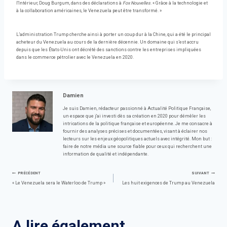
l'Intérieur, Doug Burgum, dans des déclarations à
Fox Nouvelles
. « Grâce à la technologie et
à la collaboration américaines, le Venezuela peut être transformé. »
L’administration Trump cherche ainsi à porter un coup dur à la Chine, qui a été le principal
acheteur du Venezuela au cours de la dernière décennie. Un domaine qui s’est accru
depuis que les États-Unis ont décrété des sanctions contre les entreprises impliquées
dans le commerce pétrolier avec le Venezuela en 2020.
Damien
Je suis Damien, rédacteur passionné à Actualité Politique Française,
un espace que j'ai investi dès sa création en 2020 pour démêler les
intrications de la politique française et européenne. Je me consacre à
fournir des analyses précises et documentées, visant à éclairer nos
lecteurs sur les enjeux géopolitiques actuels avec intégrité. Mon but :
faire de notre média une source fiable pour ceux qui recherchent une
information de qualité et indépendante.
Navigation
PRÉCÉDENT
SUIVANT
« Le Venezuela sera le Waterloo de Trump »
Les huit exigences de Trump au Venezuela
de
l’article
A lire également