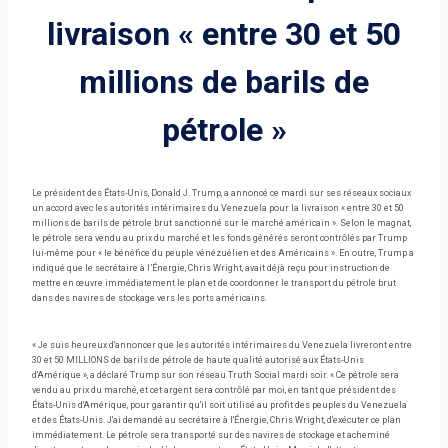
livraison « entre 30 et 50
millions de barils de
pétrole »
Le président des États-Unis, Donald J. Trump, a annoncé ce mardi sur ses réseaux sociaux
un accord avec les autorités intérimaires du Venezuela pour la livraison « entre 30 et 50
millions de barils de pétrole brut sanctionné sur le marché américain ». Selon le magnat,
le pétrole sera vendu au prix du marché et les fonds générés seront contrôlés par Trump
lui-même pour « le bénéfice du peuple vénézuélien et des Américains ». En outre, Trump a
indiqué que le secrétaire à l’Énergie, Chris Wright, avait déjà reçu pour instruction de
mettre en œuvre immédiatement le plan et de coordonner le transport du pétrole brut
dans des navires de stockage vers les ports américains.
« Je suis heureux d'annoncer que les autorités intérimaires du Venezuela livreront entre
30 et 50 MILLIONS de barils de pétrole de haute qualité autorisé aux États-Unis
d'Amérique », a déclaré Trump sur son réseau Truth Social mardi soir. « Ce pétrole sera
vendu au prix du marché, et cet argent sera contrôlé par moi, en tant que président des
États-Unis d'Amérique, pour garantir qu'il soit utilisé au profit des peuples du Venezuela
et des États-Unis. J'ai demandé au secrétaire à l'Énergie, Chris Wright, d'exécuter ce plan
immédiatement. Le pétrole sera transporté sur des navires de stockage et acheminé