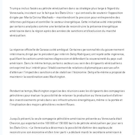
Trump a inclus l'accès au pétrole vénézuélien dans sa stratégie plus large à l'égard du
Venezuela, insistant sur le fait que les États-Unis – qui ont exclu de soutenir l'opposition
dirigée par María Corina Machado – maintiendront la pression pour entreprendre des
réformes politiques et contrôler le secteur énergétique. Cette initiative a été interprétée
par certains analystes comme une tentative de reconstruire la présence énergétique
américaine dans la région après des années de sanctions et d’exclusion du marché
vénézuélien.
La réponse officielle de Caracas a été ambiguë. Certaines personnalités du gouvernement
intérimaire, dirigé par le président par intérim Delcy Rodríguez, ont rejeté cette ingérence,
qualifiant les actions américaines d'agression et défendant la souveraineté du pays sud-
américain. Dans le même temps, certains secteurs au sein des dirigeants vénézuéliens
ont exprimé leur intérêt pour l’établissement de relations diplomatiques accrues afin
d’atténuer l’impact des sanctions et de stabiliser l’économie. Delcy elle-même a proposé de
maintenir la coordination avec Washington.
Pendant ce temps, Washington organise des réunions avec les dirigeants des compagnies
pétrolières pour évaluer la possibilité de relancer la production au Venezuela et d’attirer
des investissements privés dans ses infrastructures énergétiques, même si la portée et
l’implication des majors pétrolières restent floues.
Jusqu’à présent, la seule compagnie pétrolière américaine présente au Venezuela était
Chevron, qui exportait entre 100 000 et 150 000 barils de pétrole vénézuélien par jour vers
les États-Unis. « Le Venezuela a désormais la possibilité d'attirer des capitaux, de
reconstruire son économie et d'en tirer parti », a déclaré mardi le secrétaire américain à