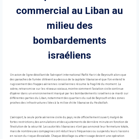
commercial au Liban au
milieu des
bombardements
israéliens
Un avion de ligne décollant de l'aéroport international Rafik Hariri de Beyrouth alors que
des panaches de fumée s'élèvent au-dessus de la capitale libanaise et que l'on entend le
rugissement des frappes aériennes israéliennes résume la fragilité du moment. La
scène, retransmise sur les réseaux sociaux, montre comment l'aviation civile continue
d'opérer dans un environnement marqué par les bombardements israéliens ce mardi sur
différentes parties du Liban, notamment des quartiers du sud de Beyrouth et des zones
proches des infrastructures liées à la milice chiite libanaise du Hezbollah.
L'aéroport, la seule porte aérienne civile du pays, reste officiellement ouvert, malgré de
fortes restrictions, des annulations et des ajustements de dernière minute en fonction de
l'évolution de la sécurité. Les autorités libanaises n'ont pas annoncé leur fermeture totale,
mais de nombreuses compagnies ont réduit leurs fréquences ou suspendu leurs liaisons
en raison du risque d'escalade. Chaque décollage ou atterrissage devient une opération