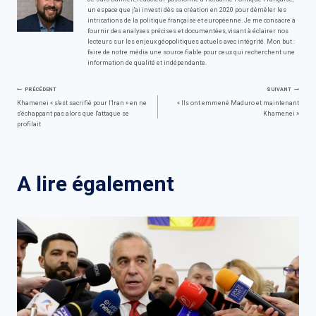
un espace que j'ai investi dès sa création en 2020 pour démêler les
intrications de la politique française et européenne. Je me consacre à
fournir des analyses précises et documentées, visant à éclairer nos
lecteurs sur les enjeux géopolitiques actuels avec intégrité. Mon but :
faire de notre média une source fiable pour ceux qui recherchent une
information de qualité et indépendante.
Navigation
PRÉCÉDENT
SUIVANT
Khamenei « s'est sacrifié pour l'Iran » en ne
« Ils ont emmené Maduro et maintenant
s'échappant pas alors que l'attaque se
Khamenei »
de
profilait
l’article
A lire également