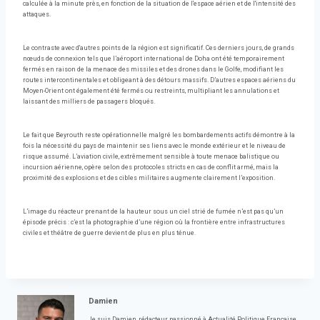
calculée à la minute près, en fonction de la situation de l'espace aérien et de l'intensité des
attaques.
Le contraste avec d'autres points de la région est significatif. Ces derniers jours, de grands
nœuds de connexion tels que l’aéroport international de Doha ont été temporairement
fermés en raison de la menace des missiles et des drones dans le Golfe, modifiant les
routes intercontinentales et obligeant à des détours massifs. D’autres espaces aériens du
Moyen-Orient ont également été fermés ou restreints, multipliant les annulations et
laissant des milliers de passagers bloqués.
Le fait que Beyrouth reste opérationnelle malgré les bombardements actifs démontre à la
fois la nécessité du pays de maintenir ses liens avec le monde extérieur et le niveau de
risque assumé. L’aviation civile, extrêmement sensible à toute menace balistique ou
incursion aérienne, opère selon des protocoles stricts en cas de conflit armé, mais la
proximité des explosions et des cibles militaires augmente clairement l’exposition.
L’image du réacteur prenant de la hauteur sous un ciel strié de fumée n’est pas qu’un
épisode précis : c’est la photographie d’une région où la frontière entre infrastructures
civiles et théâtre de guerre devient de plus en plus ténue.
Damien
Je suis Damien, rédacteur passionné à Actualité Politique Française,