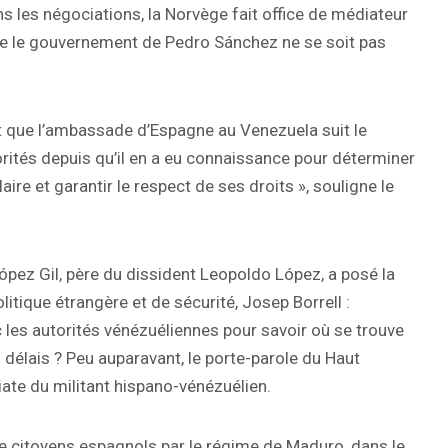
s les négociations, la Norvège fait office de médiateur
ue le gouvernement de Pedro Sánchez ne se soit pas
 que l’ambassade d’Espagne au Venezuela suit le
orités depuis qu’il en a eu connaissance pour déterminer
aire et garantir le respect de ses droits », souligne le
pez Gil, père du dissident Leopoldo López, a posé la
itique étrangère et de sécurité, Josep Borrell :
les autorités vénézuéliennes pour savoir où se trouve
s délais ? Peu auparavant, le porte-parole du Haut
ate du militant hispano-vénézuélien.
e citoyens espagnols par le régime de Maduro, dans le