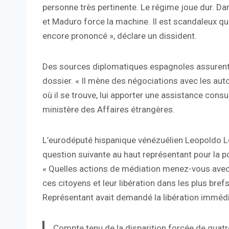
personne très pertinente. Le régime joue dur. Dan
et Maduro force la machine. Il est scandaleux q
encore prononcé », déclare un dissident.
Des sources diplomatiques espagnoles assurent
dossier. « Il mène des négociations avec les aut
où il se trouve, lui apporter une assistance consul
ministère des Affaires étrangères.
L’eurodéputé hispanique vénézuélien Leopoldo Ló
question suivante au haut représentant pour la pol
« Quelles actions de médiation menez-vous avec 
ces citoyens et leur libération dans les plus bref
Représentant avait demandé la libération immédi
Compte tenu de la disparition forcée de quatr