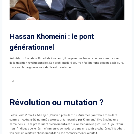
Hassan Khomeini : le pont
générationnel
Petit-fils du fondateur Ruhollah Khomeini, il propose une histoire de renouveau au sein
de la tradition révolutionnaire. Son profil modéré pourrait faciliter une détente extérieure,
mais en pleine guerre, sa viabilité est incertaine.
Révolution ou mutation ?
Selon Geist Pinfold, « Ali Lajani, l’ancien président du Parlement, autrefois considéré
comme modéré, a été nommé successeur temporaire par Khamenei il y a à peine une
semaine ». « Ils se préparaient précisément à ce que ce scénario se produise. Aujourd'hui,
rien n'indique que le régime iranien va se modérer dans un avenir proche. Ce qu'il faudrait
voir, c'est un véritable changement dans son comportement », ajoute-t-il.