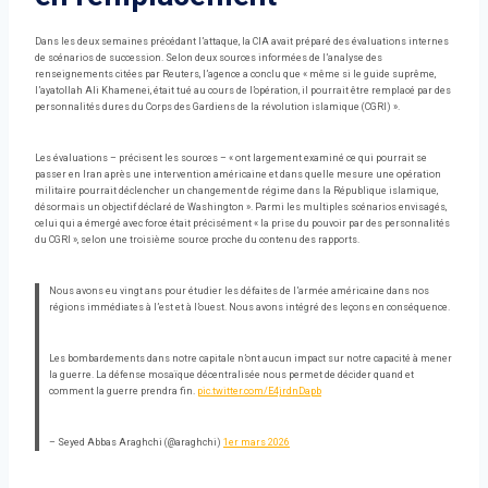
Dans les deux semaines précédant l’attaque, la CIA avait préparé des évaluations internes
de scénarios de succession. Selon deux sources informées de l’analyse des
renseignements citées par Reuters, l’agence a conclu que « même si le guide suprême,
l’ayatollah Ali Khamenei, était tué au cours de l’opération, il pourrait être remplacé par des
personnalités dures du Corps des Gardiens de la révolution islamique (CGRI) ».
Les évaluations – précisent les sources – « ont largement examiné ce qui pourrait se
passer en Iran après une intervention américaine et dans quelle mesure une opération
militaire pourrait déclencher un changement de régime dans la République islamique,
désormais un objectif déclaré de Washington ». Parmi les multiples scénarios envisagés,
celui qui a émergé avec force était précisément « la prise du pouvoir par des personnalités
du CGRI », selon une troisième source proche du contenu des rapports.
Nous avons eu vingt ans pour étudier les défaites de l’armée américaine dans nos
régions immédiates à l’est et à l’ouest. Nous avons intégré des leçons en conséquence.
Les bombardements dans notre capitale n’ont aucun impact sur notre capacité à mener
la guerre. La défense mosaïque décentralisée nous permet de décider quand et
comment la guerre prendra fin.
pic.twitter.com/E4jrdnDapb
– Seyed Abbas Araghchi (@araghchi)
1er mars 2026