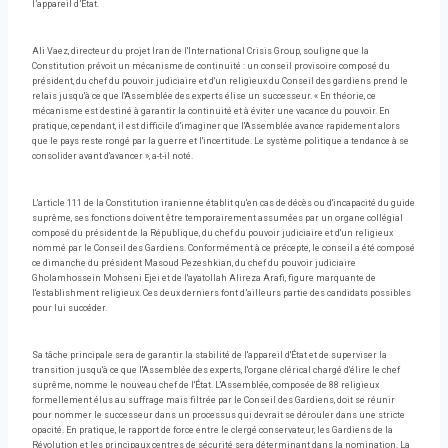
l’appareil d’État.
Ali Vaez, directeur du projet Iran de l'International Crisis Group, souligne que la
Constitution prévoit un mécanisme de continuité : un conseil provisoire composé du
président, du chef du pouvoir judiciaire et d'un religieux du Conseil des gardiens prend le
relais jusqu'à ce que l'Assemblée des experts élise un successeur. « En théorie, ce
mécanisme est destiné à garantir la continuité et à éviter une vacance du pouvoir. En
pratique, cependant, il est difficile d'imaginer que l'Assemblée avance rapidement alors
que le pays reste rongé par la guerre et l'incertitude. Le système politique a tendance à se
consolider avant d'avancer », a-t-il noté.
L'article 111 de la Constitution iranienne établit qu'en cas de décès ou d'incapacité du guide
suprême, ses fonctions doivent être temporairement assumées par un organe collégial
composé du président de la République, du chef du pouvoir judiciaire et d'un religieux
nommé par le Conseil des Gardiens. Conformément à ce précepte, le conseil a été composé
ce dimanche du président Masoud Pezeshkian, du chef du pouvoir judiciaire
Gholamhossein Mohseni Ejei et de l'ayatollah Alireza Arafi, figure marquante de
l'establishment religieux. Ces deux derniers font d’ailleurs partie des candidats possibles
pour lui succéder.
Sa tâche principale sera de garantir la stabilité de l'appareil d'État et de superviser la
transition jusqu'à ce que l'Assemblée des experts, l'organe clérical chargé d'élire le chef
suprême, nomme le nouveau chef de l'État. L'Assemblée, composée de 88 religieux
formellement élus au suffrage mais filtrée par le Conseil des Gardiens, doit se réunir
pour nommer le successeur dans un processus qui devrait se dérouler dans une stricte
opacité. En pratique, le rapport de force entre le clergé conservateur, les Gardiens de la
Révolution et les principaux centres de sécurité sera déterminant dans la nomination. La