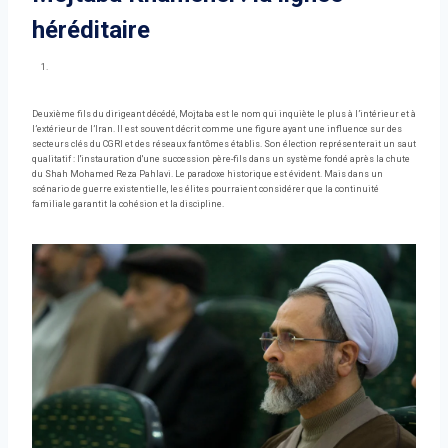
héréditaire
Deuxième fils du dirigeant décédé, Mojtaba est le nom qui inquiète le plus à l’intérieur et à
l’extérieur de l’Iran. Il est souvent décrit comme une figure ayant une influence sur des
secteurs clés du CGRI et des réseaux fantômes établis. Son élection représenterait un saut
qualitatif : l'instauration d'une succession père-fils dans un système fondé après la chute
du Shah Mohamed Reza Pahlavi. Le paradoxe historique est évident. Mais dans un
scénario de guerre existentielle, les élites pourraient considérer que la continuité
familiale garantit la cohésion et la discipline.