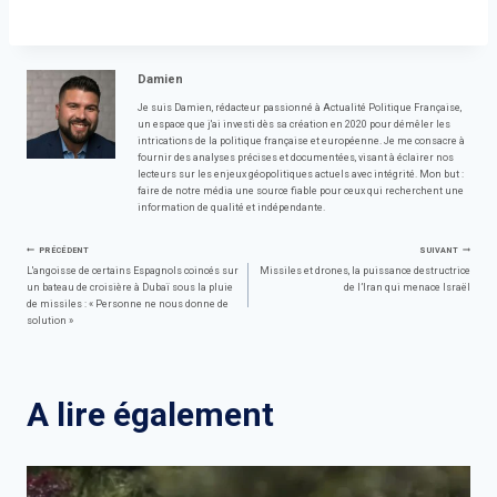
Damien
Je suis Damien, rédacteur passionné à Actualité Politique Française,
un espace que j'ai investi dès sa création en 2020 pour démêler les
intrications de la politique française et européenne. Je me consacre à
fournir des analyses précises et documentées, visant à éclairer nos
lecteurs sur les enjeux géopolitiques actuels avec intégrité. Mon but :
faire de notre média une source fiable pour ceux qui recherchent une
information de qualité et indépendante.
Navigation
PRÉCÉDENT
SUIVANT
L'angoisse de certains Espagnols coincés sur
Missiles et drones, la puissance destructrice
un bateau de croisière à Dubaï sous la pluie
de l’Iran qui menace Israël
de
de missiles : « Personne ne nous donne de
solution »
l’article
A lire également