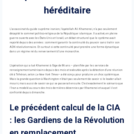
héréditaire
L’assassinat du guide suprême iranien, l’ayatollah Ali Khamenei, n’a pas seulement
décapité le sommet politico-religieux de la République islamique. Il a activé, en pleine
guerre ouverte avec les États-Unis et Israël, un débat structurel que le système avait
reporté depuis des années : comment garantir la continuité du pouvoir sans trahir son
ADN révolutionnaire. Et surtout si cette continuité peut prendre une forme dynastique
dans un régime né du renversement d’une monarchie.
L'opération qui a tué Khamenei à l'âge de 86 ans – planifiée par les services de
renseignement américains depuis des mois et exécutée après la détection d'une réunion
clé à Téhéran, selon
Le New York Times
– a été conçu pour produire un choc systémique.
Mais la grande question à Washington n’était pas seulement de savoir si le leader allait
mourir, mais aussi de savoir ce qui se passerait ensuite. C’est exactement le scénario que
l’Iran a modelé au cours des trois dernières décennies par Khamenei et auquel il est
confronté depuis dimanche.
Le précédent calcul de la CIA
: les Gardiens de la Révolution
en remplacement