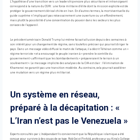
L’hypothèse d’une transition vers un leadership encore plus sécuritaire et intransigeant
correspond à la nature du CGRI : une force militaire d’élite dont la mission explicite est de
protéger le gouvernement clérical chiite en Iran. En d’autres termes, la mort éventuelle du
guide suprême n’impliquait pas nécessairement une ouverture ou un effondrement,
mais plutôt la possibilité d’une concentration du pouvoir dans les secteurs les plus
coriaces de l’appareil.
Le président américain Donald Trump lui-même faisait allusion depuis des semaines à
son intérêt pour un changement de régime, sans toutefois préciser qui pourrait diriger le
pays. Dans un message vidéo diffusé le matin de l’attaque, il a décrit Téhéran comme un «
régime terroriste » et a encouragé le peuple iranien à « prendre le contrôle du
gouvernement », affirmant que les bombardements « prépareraient le terrain à un
soulèvement ». Le message implicite des analyses de la CIA est clair : l’élimination de
Khamenei ne garantit pas une transition modérée. Au contraire, cela pourrait accélérer
une mutation vers un régime plus militarisé.
Un système en réseau,
préparé à la décapitation : «
L’Iran n’est pas le Venezuela »
Experts consultés par
L'Indépendant
Ils conviennent que la République islamique a été
conçue pour survivre à des coups de ce type. Rob Geist Pinfold, professeur au King's College