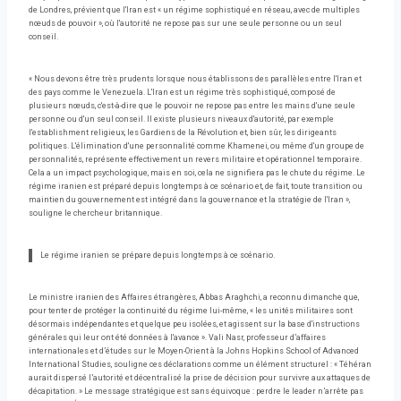
de Londres, prévient que l'Iran est « un régime sophistiqué en réseau, avec de multiples
nœuds de pouvoir », où l'autorité ne repose pas sur une seule personne ou un seul
conseil.
« Nous devons être très prudents lorsque nous établissons des parallèles entre l'Iran et
des pays comme le Venezuela. L'Iran est un régime très sophistiqué, composé de
plusieurs nœuds, c'est-à-dire que le pouvoir ne repose pas entre les mains d'une seule
personne ou d'un seul conseil. Il existe plusieurs niveaux d'autorité, par exemple
l'establishment religieux, les Gardiens de la Révolution et, bien sûr, les dirigeants
politiques. L'élimination d'une personnalité comme Khamenei, ou même d'un groupe de
personnalités, représente effectivement un revers militaire et opérationnel temporaire.
Cela a un impact psychologique, mais en soi, cela ne signifiera pas le chute du régime. Le
régime iranien est préparé depuis longtemps à ce scénario et, de fait, toute transition ou
maintien du gouvernement est intégré dans la gouvernance et la stratégie de l'Iran »,
souligne le chercheur britannique.
Le régime iranien se prépare depuis longtemps à ce scénario.
Le ministre iranien des Affaires étrangères, Abbas Araghchi, a reconnu dimanche que,
pour tenter de protéger la continuité du régime lui-même, « les unités militaires sont
désormais indépendantes et quelque peu isolées, et agissent sur la base d'instructions
générales qui leur ont été données à l'avance ». Vali Nasr, professeur d’affaires
internationales et d’études sur le Moyen-Orient à la Johns Hopkins School of Advanced
International Studies, souligne ces déclarations comme un élément structurel : « Téhéran
aurait dispersé l’autorité et décentralisé la prise de décision pour survivre aux attaques de
décapitation. » Le message stratégique est sans équivoque : perdre le leader n’arrête pas