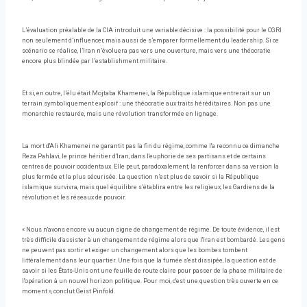
L’évaluation préalable de la CIA introduit une variable décisive : la possibilité pour le CGRI
non seulement d’influencer, mais aussi de s’emparer formellement du leadership. Si ce
scénario se réalise, l’Iran n’évoluera pas vers une ouverture, mais vers une théocratie
encore plus blindée par l’establishment militaire.
Et si, en outre, l’élu était Mojtaba Khamenei, la République islamique entrerait sur un
terrain symboliquement explosif : une théocratie aux traits héréditaires. Non pas une
monarchie restaurée, mais une révolution transformée en lignage.
La mort d'Ali Khamenei ne garantit pas la fin du régime, comme l'a reconnu ce dimanche
Reza Pahlavi, le prince héritier d'Iran, dans l'euphorie de ses partisans et de certains
centres de pouvoir occidentaux. Elle peut, paradoxalement, la renforcer dans sa version la
plus fermée et la plus sécurisée. La question n’est plus de savoir si la République
islamique survivra, mais quel équilibre s’établira entre les religieux, les Gardiens de la
révolution et les réseaux de pouvoir.
« Nous n'avons encore vu aucun signe de changement de régime. De toute évidence, il est
très difficile d'assister à un changement de régime alors que l'Iran est bombardé. Les gens
ne peuvent pas sortir et exiger un changement alors que les bombes tombent
littéralement dans leur quartier. Une fois que la fumée s'est dissipée, la question est de
savoir si les États-Unis ont une feuille de route claire pour passer de la phase militaire de
l'opération à un nouvel horizon politique. Pour moi, c'est une question très ouverte en ce
moment », conclut Geist Pinfold.