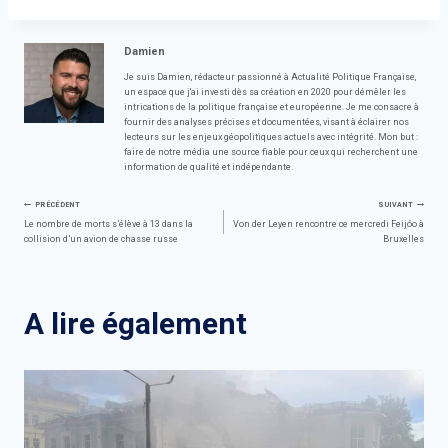
Damien
Je suis Damien, rédacteur passionné à Actualité Politique Française,
un espace que j'ai investi dès sa création en 2020 pour démêler les
intrications de la politique française et européenne. Je me consacre à
fournir des analyses précises et documentées, visant à éclairer nos
lecteurs sur les enjeux géopolitiques actuels avec intégrité. Mon but :
faire de notre média une source fiable pour ceux qui recherchent une
information de qualité et indépendante.
Navigation
PRÉCÉDENT
SUIVANT
Le nombre de morts s’élève à 13 dans la
Von der Leyen rencontre ce mercredi Feijóo à
collision d’un avion de chasse russe
Bruxelles
de
l’article
A lire également