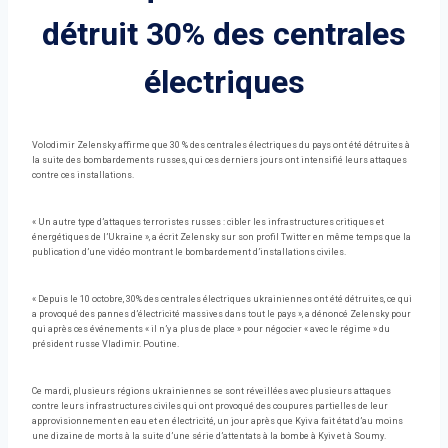
détruit 30% des centrales
électriques
Volodimir Zelensky affirme que 30 % des centrales électriques du pays ont été détruites à
la suite des bombardements russes, qui ces derniers jours ont intensifié leurs attaques
contre ces installations.
« Un autre type d’attaques terroristes russes : cibler les infrastructures critiques et
énergétiques de l’Ukraine », a écrit Zelensky sur son profil Twitter en même temps que la
publication d’une vidéo montrant le bombardement d’installations civiles.
« Depuis le 10 octobre, 30% des centrales électriques ukrainiennes ont été détruites, ce qui
a provoqué des pannes d’électricité massives dans tout le pays », a dénoncé Zelensky pour
qui après ces événements « il n’y a plus de place » pour négocier « avec le régime » du
président russe Vladimir. Poutine.
Ce mardi, plusieurs régions ukrainiennes se sont réveillées avec plusieurs attaques
contre leurs infrastructures civiles qui ont provoqué des coupures partielles de leur
approvisionnement en eau et en électricité, un jour après que Kyiv a fait état d’au moins
une dizaine de morts à la suite d’une série d’attentats à la bombe à Kyiv et à Soumy.