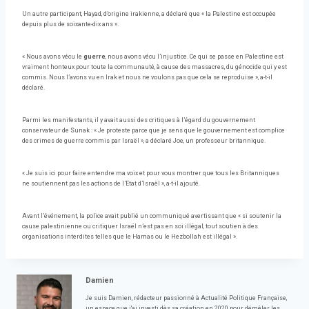
Un autre participant, Hayad, d’origine irakienne, a déclaré que « la Palestine est occupée
depuis plus de soixante-dix ans ».
« Nous avons vécu le
guerre
, nous avons vécu l’injustice. Ce qui se passe en Palestine est
vraiment honteux pour toute la communauté, à cause des massacres, du génocide qui y est
commis. Nous l’avons vu en Irak et nous ne voulons pas que cela se reproduise », a-t-il
déclaré.
Parmi les manifestants, il y avait aussi des critiques à l’égard du gouvernement
conservateur de Sunak : « Je proteste parce que je sens que le gouvernement est complice
des crimes de guerre commis par Israël », a déclaré Joe, un professeur britannique.
« Je suis ici pour faire entendre ma voix et pour vous montrer que tous les Britanniques
ne soutiennent pas les actions de l’Etat d’Israël », a-t-il ajouté.
Avant l’événement, la police avait publié un communiqué avertissant que « si soutenir la
cause palestinienne ou critiquer Israël n’est pas en soi illégal, tout soutien à des
organisations interdites telles que le Hamas ou le Hezbollah est illégal ».
Damien
Je suis Damien, rédacteur passionné à Actualité Politique Française,
un espace que j'ai investi dès sa création en 2020 pour démêler les