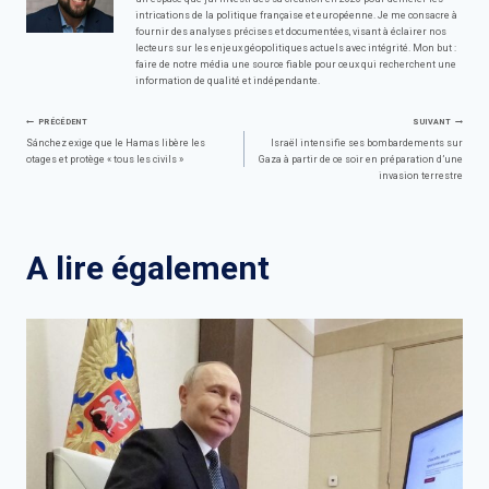
intrications de la politique française et européenne. Je me consacre à
fournir des analyses précises et documentées, visant à éclairer nos
lecteurs sur les enjeux géopolitiques actuels avec intégrité. Mon but :
faire de notre média une source fiable pour ceux qui recherchent une
information de qualité et indépendante.
Navigation
PRÉCÉDENT
SUIVANT
Sánchez exige que le Hamas libère les
Israël intensifie ses bombardements sur
otages et protège « tous les civils »
Gaza à partir de ce soir en préparation d’une
de
invasion terrestre
l’article
A lire également