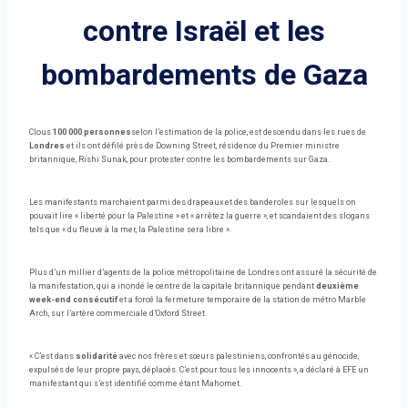
contre Israël et les
bombardements de Gaza
Clous
100 000 personnes
selon l’estimation de la police, est descendu dans les rues de
Londres
et ils ont défilé près de Downing Street, résidence du Premier ministre
britannique, Rishi Sunak, pour protester contre les bombardements sur Gaza.
Les manifestants marchaient parmi des drapeaux et des banderoles sur lesquels on
pouvait lire « liberté pour la Palestine » et « arrêtez la guerre », et scandaient des slogans
tels que « du fleuve à la mer, la Palestine sera libre ».
Plus d’un millier d’agents de la police métropolitaine de Londres ont assuré la sécurité de
la manifestation, qui a inondé le centre de la capitale britannique pendant
deuxième
week-end consécutif
et a forcé la fermeture temporaire de la station de métro Marble
Arch, sur l’artère commerciale d’Oxford Street.
« C’est dans
solidarité
avec nos frères et sœurs palestiniens, confrontés au génocide,
expulsés de leur propre pays, déplacés. C’est pour tous les innocents », a déclaré à EFE un
manifestant qui s’est identifié comme étant Mahomet.