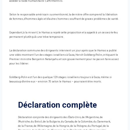
accéder à l'aide humanitaire », affirment-ils.
Selon le responsable américain susmentionné, la dernière offre comprend la libération
de femmes, d'hommes âgés et d'autres hommes souffrant de graves problèmes de santé.
Cependant, à la mi-avril, le Hamas a rejeté cette proposition et a appelé à un cessez-le-feu
permanent plutôt qu'à une trêve temporaire.
La déclaration commune des dirigeants intervient un jour après que le Hamas a publié
une vidéo montrant l'un des otages israéliens à Gaza, Hersh Goldberg-Polin, critiquant le
Premier ministre Benjamin Netanyahu et son gouvernement pour ne pas en faire assez
pour les libérer.
Goldberg-Polin est l'un des quelque 129 otages israéliens toujours à Gaza, même si
beaucoup d'entre eux – environ 70 selon le Hamas – pourraient être morts.
Déclaration complète
Déclaration conjointe des dirigeants des États-Unis, de l'Argentine, de
l'Autriche, du Brésil, de la Bulgarie, du Canada, de la Colombie, du Danemark,
de la France, de l'Allemagne, de la Hongrie, de la Pologne, du Portugal, de la