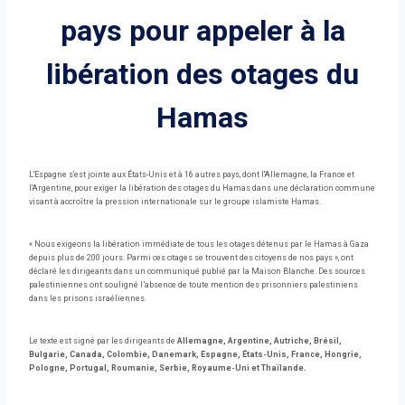
pays pour appeler à la
libération des otages du
Hamas
L'Espagne s'est jointe aux États-Unis et à 16 autres pays, dont l'Allemagne, la France et
l'Argentine, pour exiger la libération des otages du Hamas dans une déclaration commune
visant à accroître la pression internationale sur le groupe islamiste Hamas.
« Nous exigeons la libération immédiate de tous les otages détenus par le Hamas à Gaza
depuis plus de 200 jours. Parmi ces otages se trouvent des citoyens de nos pays », ont
déclaré les dirigeants dans un communiqué publié par la Maison Blanche. Des sources
palestiniennes ont souligné l’absence de toute mention des prisonniers palestiniens
dans les prisons israéliennes.
Le texte est signé par les dirigeants de
Allemagne, Argentine, Autriche, Brésil,
Bulgarie, Canada, Colombie, Danemark, Espagne, États-Unis, France, Hongrie,
Pologne, Portugal, Roumanie, Serbie, Royaume-Uni et Thaïlande.