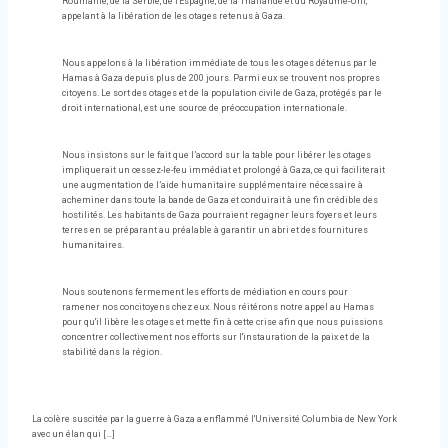
Roumanie, de la Serbie, de l'Espagne, de la Thaïlande et du Royaume-Uni,
appelant à la libération de les otages retenus à Gaza.
Nous appelons à la libération immédiate de tous les otages détenus par le
Hamas à Gaza depuis plus de 200 jours. Parmi eux se trouvent nos propres
citoyens. Le sort des otages et de la population civile de Gaza, protégés par le
droit international, est une source de préoccupation internationale.
Nous insistons sur le fait que l’accord sur la table pour libérer les otages
impliquerait un cessez-le-feu immédiat et prolongé à Gaza, ce qui faciliterait
une augmentation de l’aide humanitaire supplémentaire nécessaire à
acheminer dans toute la bande de Gaza et conduirait à une fin crédible des
hostilités. Les habitants de Gaza pourraient regagner leurs foyers et leurs
terres en se préparant au préalable à garantir un abri et des fournitures
humanitaires.
Nous soutenons fermement les efforts de médiation en cours pour
ramener nos concitoyens chez eux. Nous réitérons notre appel au Hamas
pour qu'il libère les otages et mette fin à cette crise afin que nous puissions
concentrer collectivement nos efforts sur l'instauration de la paix et de la
stabilité dans la région.
La colère suscitée par la guerre à Gaza a enflammé l'Université Columbia de New York
avec un élan qui […]