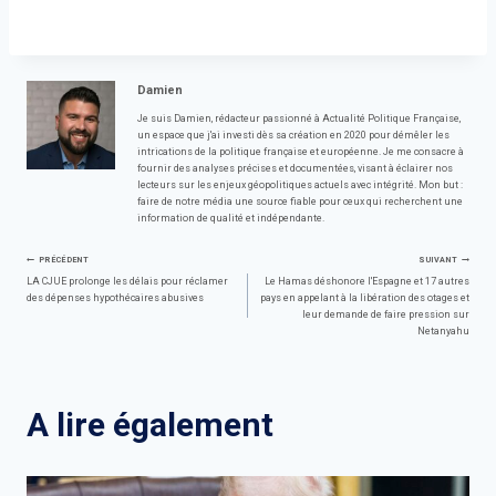
Damien
Je suis Damien, rédacteur passionné à Actualité Politique Française,
un espace que j'ai investi dès sa création en 2020 pour démêler les
intrications de la politique française et européenne. Je me consacre à
fournir des analyses précises et documentées, visant à éclairer nos
lecteurs sur les enjeux géopolitiques actuels avec intégrité. Mon but :
faire de notre média une source fiable pour ceux qui recherchent une
information de qualité et indépendante.
Navigation
PRÉCÉDENT
SUIVANT
LA CJUE prolonge les délais pour réclamer
Le Hamas déshonore l'Espagne et 17 autres
des dépenses hypothécaires abusives
pays en appelant à la libération des otages et
de
leur demande de faire pression sur
Netanyahu
l’article
A lire également