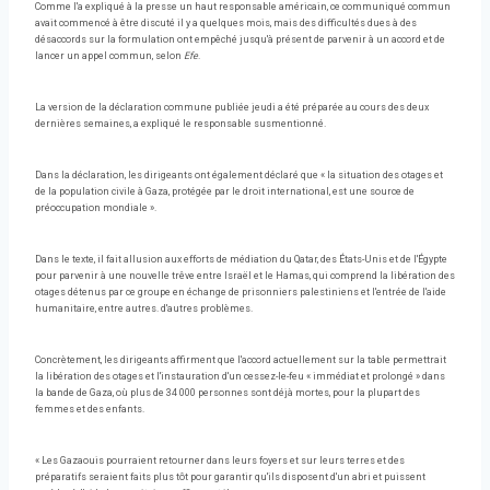
Comme l'a expliqué à la presse un haut responsable américain, ce communiqué commun
avait commencé à être discuté il y a quelques mois, mais des difficultés dues à des
désaccords sur la formulation ont empêché jusqu'à présent de parvenir à un accord et de
lancer un appel commun, selon
Efe
.
La version de la déclaration commune publiée jeudi a été préparée au cours des deux
dernières semaines, a expliqué le responsable susmentionné.
Dans la déclaration, les dirigeants ont également déclaré que « la situation des otages et
de la population civile à Gaza, protégée par le droit international, est une source de
préoccupation mondiale ».
Dans le texte, il fait allusion aux efforts de médiation du Qatar, des États-Unis et de l'Égypte
pour parvenir à une nouvelle trêve entre Israël et le Hamas, qui comprend la libération des
otages détenus par ce groupe en échange de prisonniers palestiniens et l'entrée de l'aide
humanitaire, entre autres. d'autres problèmes.
Concrètement, les dirigeants affirment que l'accord actuellement sur la table permettrait
la libération des otages et l'instauration d'un cessez-le-feu « immédiat et prolongé » dans
la bande de Gaza, où plus de 34 000 personnes sont déjà mortes, pour la plupart des
femmes et des enfants.
« Les Gazaouis pourraient retourner dans leurs foyers et sur leurs terres et des
préparatifs seraient faits plus tôt pour garantir qu'ils disposent d'un abri et puissent