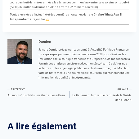
cours des huit dernières années, les échanges commerciaux entre pays voisins ont doublé
(de 10,932 millions d’euros en 2015 à environ 22 milliards en 2023).
Toutes les clés de l’actualité et des dernières nouvelles, dans le
Chaîne WhatsApp El
Independiente
. rejoindre
ici
Damien
Je suis Damien, rédacteur passionné à Actualité Politique Française,
un espace que j'ai investi dès sa création en 2020 pour démêler les
intrications de la politique française et européenne. Je me consacre à
fournir des analyses précises et documentées, visant à éclairer nos
lecteurs sur les enjeux géopolitiques actuels avec intégrité. Mon but :
faire de notre média une source fiable pour ceux qui recherchent une
information de qualité et indépendante.
Navigation
PRÉCÉDENT
SUIVANT
Au moins 10 soldats israéliens tués à Gaza
Le Parlement turc ratifie l’entrée de la Suède
dans l’OTAN
de
l’article
A lire également