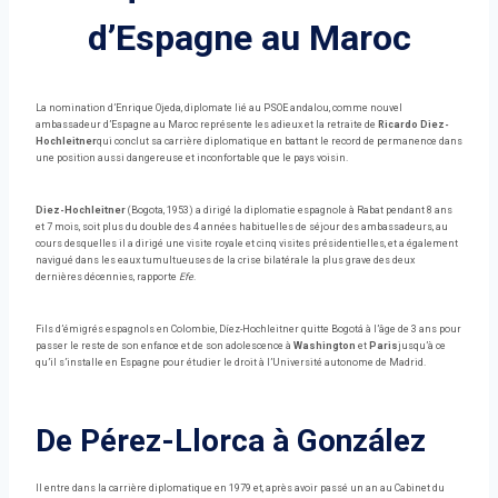
d’Espagne au Maroc
La nomination d’Enrique Ojeda, diplomate lié au PSOE andalou, comme nouvel
ambassadeur d’Espagne au Maroc représente les adieux et la retraite de
Ricardo Diez-
Hochleitner
qui conclut sa carrière diplomatique en battant le record de permanence dans
une position aussi dangereuse et inconfortable que le pays voisin.
Diez-Hochleitner
(Bogota, 1953) a dirigé la diplomatie espagnole à Rabat pendant 8 ans
et 7 mois, soit plus du double des 4 années habituelles de séjour des ambassadeurs, au
cours desquelles il a dirigé une visite royale et cinq visites présidentielles, et a également
navigué dans les eaux tumultueuses de la crise bilatérale la plus grave des deux
dernières décennies, rapporte
Efe
.
Fils d’émigrés espagnols en Colombie, Díez-Hochleitner quitte Bogotá à l’âge de 3 ans pour
passer le reste de son enfance et de son adolescence à
Washington
et
Paris
jusqu’à ce
qu’il s’installe en Espagne pour étudier le droit à l’Université autonome de Madrid.
De Pérez-Llorca à González
Il entre dans la carrière diplomatique en 1979 et, après avoir passé un an au Cabinet du