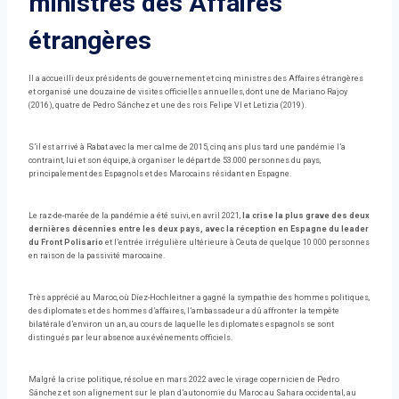
ministres des Affaires
étrangères
Il a accueilli deux présidents de gouvernement et cinq ministres des Affaires étrangères
et organisé une douzaine de visites officielles annuelles, dont une de Mariano Rajoy
(2016), quatre de Pedro Sánchez et une des rois Felipe VI et Letizia (2019).
S’il est arrivé à Rabat avec la mer calme de 2015, cinq ans plus tard une pandémie l’a
contraint, lui et son équipe, à organiser le départ de 53.000 personnes du pays,
principalement des Espagnols et des Marocains résidant en Espagne.
Le raz-de-marée de la pandémie a été suivi, en avril 2021,
la crise la plus grave des deux
dernières décennies entre les deux pays, avec la réception en Espagne du leader
du Front Polisario
et l’entrée irrégulière ultérieure à Ceuta de quelque 10 000 personnes
en raison de la passivité marocaine.
Très apprécié au Maroc, où Díez-Hochleitner a gagné la sympathie des hommes politiques,
des diplomates et des hommes d’affaires, l’ambassadeur a dû affronter la tempête
bilatérale d’environ un an, au cours de laquelle les diplomates espagnols se sont
distingués par leur absence aux événements officiels.
Malgré la crise politique, résolue en mars 2022 avec le virage copernicien de Pedro
Sánchez et son alignement sur le plan d’autonomie du Maroc au Sahara occidental, au