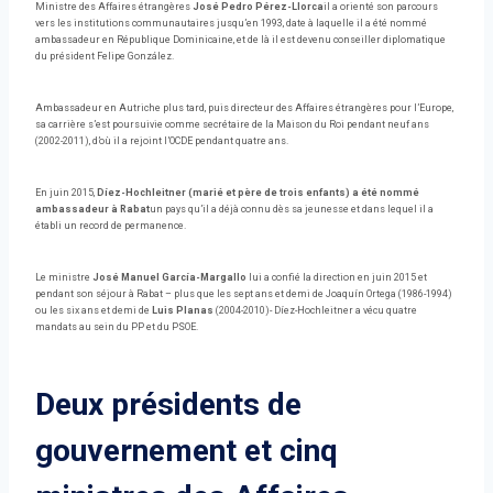
Ministre des Affaires étrangères
José Pedro Pérez-Llorca
il a orienté son parcours
vers les institutions communautaires jusqu’en 1993, date à laquelle il a été nommé
ambassadeur en République Dominicaine, et de là il est devenu conseiller diplomatique
du président Felipe González.
Ambassadeur en Autriche plus tard, puis directeur des Affaires étrangères pour l’Europe,
sa carrière s’est poursuivie comme secrétaire de la Maison du Roi pendant neuf ans
(2002-2011), d’où il a rejoint l’OCDE pendant quatre ans.
En juin 2015,
Díez-Hochleitner (marié et père de trois enfants) a été nommé
ambassadeur à Rabat
un pays qu’il a déjà connu dès sa jeunesse et dans lequel il a
établi un record de permanence.
Le ministre
José Manuel García-Margallo
lui a confié la direction en juin 2015 et
pendant son séjour à Rabat – plus que les sept ans et demi de Joaquín Ortega (1986-1994)
ou les six ans et demi de
Luis Planas
(2004-2010)- Díez-Hochleitner a vécu quatre
mandats au sein du PP et du PSOE.
Deux présidents de
gouvernement et cinq