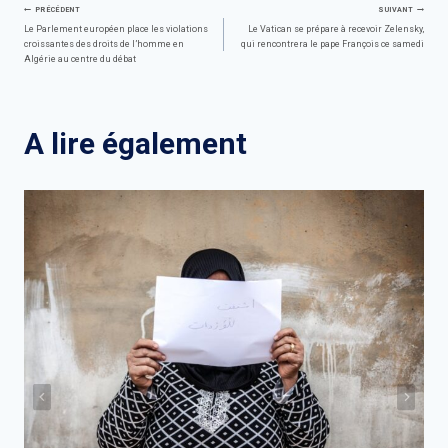
Navigation
PRÉCÉDENT
SUIVANT
Le Parlement européen place les violations
Le Vatican se prépare à recevoir Zelensky,
croissantes des droits de l’homme en
qui rencontrera le pape François ce samedi
de
Algérie au centre du débat
l’article
A lire également