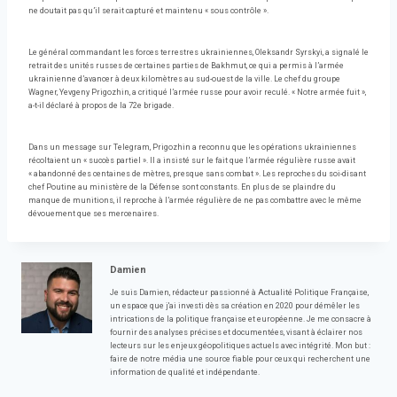
ne doutait pas qu’il serait capturé et maintenu « sous contrôle ».
Le général commandant les forces terrestres ukrainiennes, Oleksandr Syrskyi, a signalé le
retrait des unités russes de certaines parties de Bakhmut, ce qui a permis à l’armée
ukrainienne d’avancer à deux kilomètres au sud-ouest de la ville. Le chef du groupe
Wagner, Yevgeny Prigozhin, a critiqué l’armée russe pour avoir reculé. « Notre armée fuit »,
a-t-il déclaré à propos de la 72e brigade.
Dans un message sur Telegram, Prigozhin a reconnu que les opérations ukrainiennes
récoltaient un « succès partiel ». Il a insisté sur le fait que l’armée régulière russe avait
« abandonné des centaines de mètres, presque sans combat ». Les reproches du soi-disant
chef Poutine au ministère de la Défense sont constants. En plus de se plaindre du
manque de munitions, il reproche à l’armée régulière de ne pas combattre avec le même
dévouement que ses mercenaires.
Damien
Je suis Damien, rédacteur passionné à Actualité Politique Française,
un espace que j'ai investi dès sa création en 2020 pour démêler les
intrications de la politique française et européenne. Je me consacre à
fournir des analyses précises et documentées, visant à éclairer nos
lecteurs sur les enjeux géopolitiques actuels avec intégrité. Mon but :
faire de notre média une source fiable pour ceux qui recherchent une
information de qualité et indépendante.