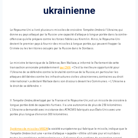
ukrainienne
Le Royaume-Uni a livré plusieurs missiles de croisière
Tempête Ombre
à l’Ukraine, qui
donne au pays attaqué par la Russie une capacité d’attaque à longue portée dans la contre-
offensive qu’elle prépare contre les forces fidèles au Kremlin. Ainsi, le Royaume-Uni
devient le premier pays à fournir des missiles à longue portée, qui peuvent frapper la
Crimée ou les territoires occupés par la Russie dans le Donbass.
Le ministre britannique de la Défense, Ben Wallace, a informé le Parlement de cette
transaction annoncée précédemment
par CNN
. « C’est la meilleure opportunité pour
l’Ukraine de se défendre contre la brutalité continue de la Russie, en particulier les
attaques délibérées contre les infrastructures civiles ukrainiennes, contraires au droit
international », a déclaré Wallace dans son discours devant les Communes. « L’Ukraine a
le droit de se défendre. »
Il
Tempête Ombre
, développé par la France et le Royaume-Uni, est un missile de croisière à
longue portée doté de capacités furtives. Il a une autonomie de plus de 250 kilomètres.
L’Ukraine a demandé avec insistance des ATACMS fabriqués aux États-Unis avec une
portée plus longue d’environ 300 kilomètres.
Systèmes de missiles MBDA
la société européenne qui fabrique le missile, indique que le
Tempête Ombre
c’est une « arme d’attaque » capable « d’être utilisée jour et nuit dans