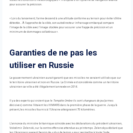
toutes les conditions météorologiques ». Il dispose d’un système de navigation avancé
pour assurer la précision.
« Lors du lancement, l’arme descend à une altitude conforme au terrain pour éviter d’être
détectée… À l’approche de la cible, son autodirecteur infrarouge embarqué compare
l’image de la cible avec l’image stockée pour assurer une frappe de précision et un
minimum de dommages collatéraux ».
Garanties de ne pas les
utiliser en Russie
Le gouvernement ukrainien aurait garanti que ces missiles ne seraient utilisés que sur
le territoire ukrainien et non en Russie. La Crimée est considérée comme un territoire
ukrainien car elle a été illégalement annexée en 2014.
Il y a des experts qui croient que le
Tempête Ombre
ils sont
changeurs de jeu
(armes
décisives) comme l’étaient les HIMARS dans la première phase de la guerre. Jusqu’à
présent, les missiles fournis à l’Ukraine atteignaient 70 kilomètres.
L’annonce du ministre britannique coïncide avec les déclarations du président ukrainien,
Volodimir Zelenski, sur la contre-offensive attendue au printemps. Zelensky a déclaré que
les Ukrainiens avaient besoin de « plus de temps » pour permettre à toute l’aide