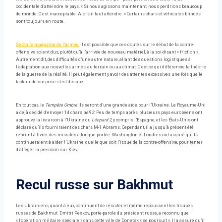
occidentale d’atteindre le pays. « Si nous agissons maintenant, nous perdrions beaucoup
de monde. C’est inacceptable. Alors il faut attendre. » Certains chars et véhicules blindés
sont toujours en route.
Selon le magazine de l’armée
, il est possible que ces doutes sur le début de la contre-
offensive soient dus, plutôt qu’à l’arrivée de nouveau matériel, à la soi-disant « friction ».
Autrement dit, des difficultés d’une autre nature, allant des questions logistiques à
l’adaptation aux nouvelles armes, au terrain ou au climat. C’est ce qui différencie la théorie
de la guerre de la réalité. Il peut également y avoir des attentes excessives une fois que le
facteur de surprise s’est dissipé.
En tout cas, le
Tempête Ombre
ils seront d’une grande aide pour l’Ukraine. Le Royaume-Uni
a déjà décidé d’envoyer 14 chars
défi 2
. Peu de temps après, plusieurs pays européens ont
approuvé la livraison à l’Ukraine du
Léopard 2
, y compris l’Espagne, et les États-Unis ont
déclaré qu’ils fourniraient des chars M-1 Abrams. Cependant, il a jusqu’à présent été
réticent à livrer des missiles à longue portée. Washington et Londres ont assuré qu’ils
continueraient à aider l’Ukraine, quelle que soit l’issue de la contre-offensive, pour tenter
d’alléger la pression sur Kiev.
Recul russe sur Bakhmut
Les Ukrainiens, quant à eux, continuent de résister et même repoussent les troupes
russes de Bakhmut. Dmitri Peskov, porte-parole du président russe, a reconnu que
« l’opération militaire spéciale » dans cette ville de Donetsk « se poursuit ». Il a assuré qu’il