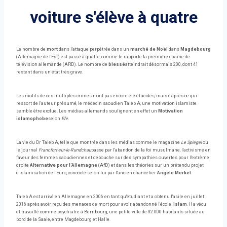
voiture s'élève à quatre
Le nombre de
mort
dans l'attaque perpétrée dans un
marché de Noël
dans
Magdebourg
(Allemagne de l'Est) est passé à quatre, comme le rapporte la première chaîne de
télévision allemande (ARD). Le nombre de
blessé
atteindrait désormais 200, dont 41
restent dans un état très grave.
Les motifs de ces multiples crimes n'ont pas encore été élucidés, mais d'après ce qui
ressort de l'auteur présumé, le médecin saoudien Taleb A, une motivation islamiste
semble être exclue. Les médias allemands soulignent en effet un
Motivation
islamophobe
selon
Efe
.
La vie du Dr Taleb A, telle que montrée dans les médias comme le magazine
Le Spiegel
ou
le journal
Francfort-sur-le-Rundchau
passe par l'abandon de la foi musulmane, l'activisme en
faveur des femmes saoudiennes et débouche sur des sympathies ouvertes pour l'extrême
droite
Alternative pour l’Allemagne
(AfD) et dans les théories sur un prétendu projet
d'islamisation de l'Euro, concocté selon lui par l'ancien chancelier
Angèle
Merkel
.
Taleb A est arrivé en Allemagne en 2006 en tant qu'étudiant et a obtenu l'asile en juillet
2016 après avoir reçu des menaces de mort pour avoir abandonné l'école.
Islam
. Il a vécu
et travaillé comme psychiatre à Bernbourg, une petite ville de 32 000 habitants située au
bord de la Saale, entre Magdebourg et Halle.