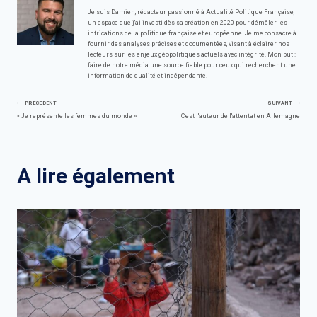
Je suis Damien, rédacteur passionné à Actualité Politique Française,
un espace que j'ai investi dès sa création en 2020 pour démêler les
intrications de la politique française et européenne. Je me consacre à
fournir des analyses précises et documentées, visant à éclairer nos
lecteurs sur les enjeux géopolitiques actuels avec intégrité. Mon but :
faire de notre média une source fiable pour ceux qui recherchent une
information de qualité et indépendante.
Navigation
PRÉCÉDENT
SUIVANT
« Je représente les femmes du monde »
C'est l'auteur de l'attentat en Allemagne
de
l’article
A lire également