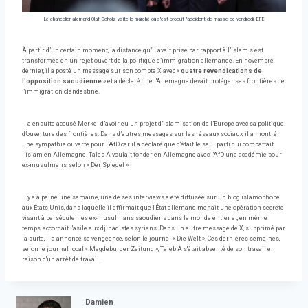
Le chancelier allemand Olaf Scholz visite le marché où s'est produit l'accident de masse ce vendredi. EFE
À partir d’un certain moment, la distance qu’il avait prise par rapport à l’Islam s’est
transformée en un rejet ouvert de la politique d’immigration allemande. En novembre
dernier, il a posté un message sur son compte X avec «
quatre revendications de
l'opposition saoudienne
» et a déclaré que l'Allemagne devait protéger ses frontières de
l'immigration clandestine.
Il a ensuite accusé Merkel d’avoir eu un projet d’islamisation de l’Europe avec sa politique
d’ouverture des frontières. Dans d’autres messages sur les réseaux sociaux, il a montré
une sympathie ouverte pour l’AfD car il a déclaré que c’était le seul parti qui combattait
l’islam en Allemagne. Taleb A voulait fonder en Allemagne avec l'AfD une académie pour
ex-musulmans, selon « Der Spiegel »
Il y a à peine une semaine, une de ses interviews a été diffusée sur un blog islamophobe
aux États-Unis, dans laquelle il affirmait que l'État allemand menait une opération secrète
visant à persécuter les ex-musulmans saoudiens dans le monde entier et, en même
temps, accordait l'asile aux djihadistes syriens. Dans un autre message de X, supprimé par
la suite, il a annoncé sa vengeance, selon le journal « Die Welt ». Ces dernières semaines,
selon le journal local « Magdeburger Zeitung », Taleb A s'était absenté de son travail en
raison d'un arrêt de travail.
Damien