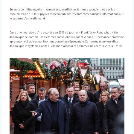
En tant que militante, elle informait et conseillait les femmes saoudiennes sur les
possibilités de fuir leur pays et possédait un site Internet contenant des informations sur
le système d'asile allemand.
Dans une interview qu'il a accordée en 2009 au journal « Frankfurter Rundschau », il a
déclaré que de nombreuses femmes saoudiennes étaient venues lui demander protection
après avoir été violées par l'homme dont elles dépendaient. Dans cette interview, elle a
déclaré que le système d’asile allemand était pour ces femmes un chemin vers la liberté.