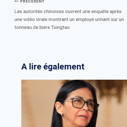
Navigation
PRÉCÉDENT
Les autorités chinoises ouvrent une enquête après
de
une vidéo virale montrant un employé urinant sur un
l’article
tonneau de bière Tsingtao
A lire également