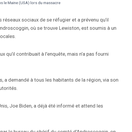
ans le Maine (USA) lors du massacre
s réseaux sociaux de se réfugier et a prévenu qu’il
d’Androscoggin, où se trouve Lewiston, est soumis à un
locales.
ux qu’il contribuait à l’enquête, mais n’a pas fourni
s, a demandé à tous les habitants de la région, via son
torités.
nis, Joe Biden, a déjà été informé et attend les
 par le bureau du shérif du comté d’Androscoggin, on