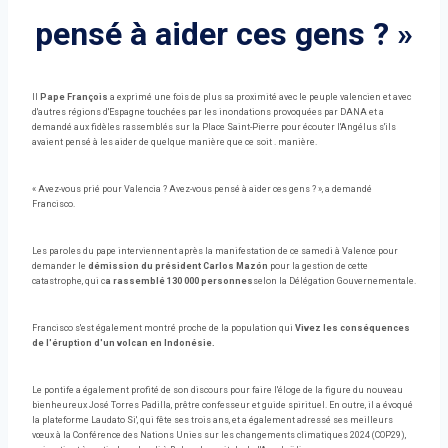
pensé à aider ces gens ? »
Il
Pape François
a exprimé une fois de plus sa proximité avec le peuple valencien et avec
d'autres régions d'Espagne touchées par les inondations provoquées par DANA et a
demandé aux fidèles rassemblés sur la Place Saint-Pierre pour écouter l'Angélus s'ils
avaient pensé à les aider de quelque manière que ce soit . manière.
« Avez-vous prié pour Valencia ? Avez-vous pensé à aider ces gens ? », a demandé
Francisco.
Les paroles du pape interviennent après la manifestation de ce samedi à Valence pour
demander le
démission du président Carlos Mazón
pour la gestion de cette
catastrophe, qui c
a rassemblé 130 000 personnes
selon la Délégation Gouvernementale.
Francisco s'est également montré proche de la population qui
Vivez les conséquences
de l'éruption d'un volcan en Indonésie.
Le pontife a également profité de son discours pour faire l'éloge de la figure du nouveau
bienheureux José Torres Padilla, prêtre confesseur et guide spirituel. En outre, il a évoqué
la plateforme Laudato Si', qui fête ses trois ans, et a également adressé ses meilleurs
vœux à la Conférence des Nations Unies sur les changements climatiques 2024 (COP29),