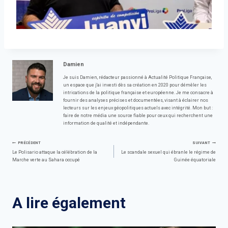
Damien
Je suis Damien, rédacteur passionné à Actualité Politique Française,
un espace que j'ai investi dès sa création en 2020 pour démêler les
intrications de la politique française et européenne. Je me consacre à
fournir des analyses précises et documentées, visant à éclairer nos
lecteurs sur les enjeux géopolitiques actuels avec intégrité. Mon but :
faire de notre média une source fiable pour ceux qui recherchent une
information de qualité et indépendante.
Navigation
PRÉCÉDENT
SUIVANT
Le Polisario attaque la célébration de la
Le scandale sexuel qui ébranle le régime de
Marche verte au Sahara occupé
Guinée équatoriale
de
l’article
A lire également