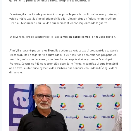
qui se tient à partir de ce lundi à Bakou, la capitale de l'Azerbaïdjan.
De même, il a une fois de plus invité
prier pour la paix
dans « l'Ukraine martyrisée » qui
voit les hôpitaux et les installations civiles détruits, ainsi qu'en Palestine, en Israël, au
Liban, au Myanmar ou au Soudan qui subissent les conséquences de la guerre.
En revanche, lors de la catéchèse, le Pape
a mis en garde contre la « fausse piété »
.
Ainsi, il a rappelé que dans les Évangiles, Jésus exhorte ceux qui occupent des postes de
responsabilité « à regarder les autres depuis leur position de pouvoir, non pas pour les
humilier, mais pour les élever, pour leur donner espoir et aide », comme l'a expliqué
François. Devant les fidèles rassemblés place Saint-Pierre, le pontife, qui aura bientôt 88
ans, a évoqué « l'attitude hypocrite des scribes » que dénonce Jésus dans l'Évangile de ce
dimanche.