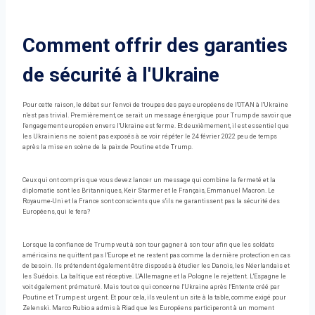
Comment offrir des garanties
de sécurité à l'Ukraine
Pour cette raison, le débat sur l'envoi de troupes des pays européens de l'OTAN à l'Ukraine
n'est pas trivial. Premièrement, ce serait un message énergique pour Trump de savoir que
l'engagement européen envers l'Ukraine est ferme. Et deuxièmement, il est essentiel que
les Ukrainiens ne soient pas exposés à se voir répéter le 24 février 2022 peu de temps
après la mise en scène de la paix de Poutine et de Trump.
Ceux qui ont compris que vous devez lancer un message qui combine la fermeté et la
diplomatie sont les Britanniques, Keir Starmer et le Français, Emmanuel Macron. Le
Royaume-Uni et la France sont conscients que s'ils ne garantissent pas la sécurité des
Européens, qui le fera?
Lorsque la confiance de Trump veut à son tour gagner à son tour afin que les soldats
américains ne quittent pas l'Europe et ne restent pas comme la dernière protection en cas
de besoin. Ils prétendent également être disposés à étudier les Danois, les Néerlandais et
les Suédois. La baltique est réceptive. L'Allemagne et la Pologne le rejettent. L'Espagne le
voit également prématuré. Mais tout ce qui concerne l'Ukraine après l'Entente créé par
Poutine et Trump est urgent. Et pour cela, ils veulent un site à la table, comme exigé pour
Zelenski. Marco Rubio a admis à Riad que les Européens participeront à un moment