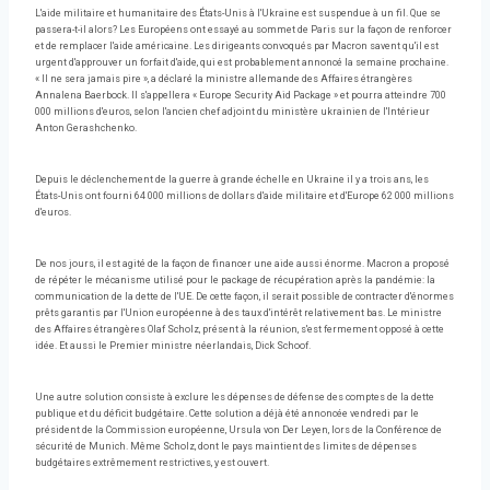
L'aide militaire et humanitaire des États-Unis à l'Ukraine est suspendue à un fil. Que se
passera-t-il alors? Les Européens ont essayé au sommet de Paris sur la façon de renforcer
et de remplacer l'aide américaine. Les dirigeants convoqués par Macron savent qu'il est
urgent d'approuver un forfait d'aide, qui est probablement annoncé la semaine prochaine.
« Il ne sera jamais pire », a déclaré la ministre allemande des Affaires étrangères
Annalena Baerbock. Il s'appellera « Europe Security Aid Package » et pourra atteindre 700
000 millions d'euros, selon l'ancien chef adjoint du ministère ukrainien de l'Intérieur
Anton Gerashchenko.
Depuis le déclenchement de la guerre à grande échelle en Ukraine il y a trois ans, les
États-Unis ont fourni 64 000 millions de dollars d'aide militaire et d'Europe 62 000 millions
d'euros.
De nos jours, il est agité de la façon de financer une aide aussi énorme. Macron a proposé
de répéter le mécanisme utilisé pour le package de récupération après la pandémie: la
communication de la dette de l'UE. De cette façon, il serait possible de contracter d'énormes
prêts garantis par l'Union européenne à des taux d'intérêt relativement bas. Le ministre
des Affaires étrangères Olaf Scholz, présent à la réunion, s'est fermement opposé à cette
idée. Et aussi le Premier ministre néerlandais, Dick Schoof.
Une autre solution consiste à exclure les dépenses de défense des comptes de la dette
publique et du déficit budgétaire. Cette solution a déjà été annoncée vendredi par le
président de la Commission européenne, Ursula von Der Leyen, lors de la Conférence de
sécurité de Munich. Même Scholz, dont le pays maintient des limites de dépenses
budgétaires extrêmement restrictives, y est ouvert.