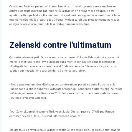
Cependant, Paris n'a pas réussi à créer l'unité parmi les dirigeants européens face au
contrôle de toute l'Ukraine par Poutine. À la division en envoyant des troupes, il a été
ajouté que Giorgia Meloni, Premier ministre, a donné des signes de se sentir mal à l'aise
et a même défendu le discours de JD Vance. Meloni serait une pièce fondamentale pour
essayer de convaincre Trump de la véritable humeur de Poutine.
Zelenski contre l'ultimatum
Qui sait également qu'il n'a pas le temps de perdre est Volomir Zelenski, qui a rencontré
mardi le chef turc, Recep Tayyip Erdogan, qui a montré son soutien dans la défense de
« l'intégrité territoriale, la souveraineté et l'indépendance de l'Ukraine » Il a promis un
soutien aux négociations pour conduire à une «paix durable».
« Notre pays sera un hôte idéal pour des conversations possibles entre l'Ukraine et la
Russie dans la phase suivante », a déclaré Erdogan, qui soutient les tartares, originaires de
la Crimée, annexée par la Russie en 2014. Erdogan a maintenu de bonnes relations avec
Poutine et avec avec Zelenski.
Pour Zelenski, un allié comme Türkiye est la clé. C'est un pays de l'OTAN que l'Union
européenne et les États-Unis sont intéressées à s'occuper.
Malgré tous les revers et que la guerre continue son cours, avec une Russie punissant la