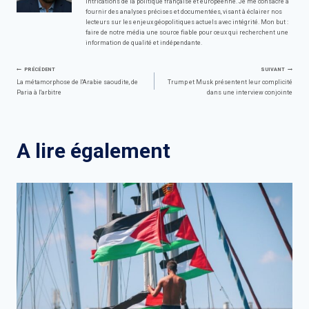
intrications de la politique française et européenne. Je me consacre à
fournir des analyses précises et documentées, visant à éclairer nos
lecteurs sur les enjeux géopolitiques actuels avec intégrité. Mon but :
faire de notre média une source fiable pour ceux qui recherchent une
information de qualité et indépendante.
Navigation
PRÉCÉDENT
SUIVANT
La métamorphose de l'Arabie saoudite, de
Trump et Musk présentent leur complicité
Paria à l'arbitre
dans une interview conjointe
de
l’article
A lire également