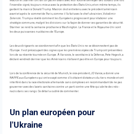
Macron et Starmer ont fait un pas en avant avec leur volonté d'envoyer des soldats une fois
l'incendie signé, toujours mieux avec la protection des États-Unis, et en même temps, ils
gardent la main à Donald Trump. Macron s'est entretenu avec le président américain
avant et après le sommet de Paris, comme il l'a fait avec le chef ukrainien, Volodimir
Zelenski. Trump a révélé comment les Européens progressent pour élaborer une
stratégie commune, malgré les divisions sur la façon de donner ces garanties de sécurité.
Starmer se rend la semaine prochaine à Washington. La France et le Royaume-Uni sont
les deux puissances nucléaires de l'Europe.
Les deux dirigeants se coordonnent afin que les États-Unis ne se déconnectent pas de
l'Europe. Il est préoccupant des signes que les premières épées de Trump ont présentées
lors de sa récente tournée en Europe. À Varsovie, le secrétaire à la Défense, Pete Hegesh, a
déclaré vendredi dernier que les Américains n'allaient pas être en Europe pour toujours.
Lors de la conférence de la sécurité de Munich, le vice-président, JD Vance, a donné une
RAPPE aux Européens qui ont essayé comme s'ils étaient dictateurs du tiers monde et ont
interféré dans la race électorale allemande sans complexes en recommandant de ne pas
gouverner avec des lacets sanitaires contre un parti contre une fête qui abrite des néo -
nazis dans ses rangs. Ce détail a oublié de commenter.
Un plan européen pour
l'Ukraine