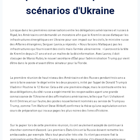
scénarios d'Ukraine
Lorsque dans les premières conversations entre les délégations américaines et russes à
Riyad, les Américains ont demandé un moratoire afin que le Kremlin cesse d'attaquer les
infrastructures énergétiques en Ukraine pour son impact sur les civils, le ministre russe
des Affaires étrangères, Serguei Lavrov, a répondu: « Nous faisons N'attaquez pas les
infrastructures qui fournissent des civils mais l'armée ukrainienne. » Lavrov est à la tête
de Kremlin depuis 21 ans et est un maître de la désinformation. Avec Lavrov, il doit
s'occuper de Marco Rubio, le nouvel secrétaire d'État pour l'administration Trump, qui vient
d'être dans le poste et avant d'être sénateur pour la Floride.
La première réunion de haut niveau des Américains et des Russes pendant trois ans a
servi à faire avancer le dégel entre les deux pouvoirs, initié par l'appel de Donald Trump à
Vladimir Poutine le 12 février. Cela a été une première étape, mais le contraste entre les
deux délégations, du côté russe a expérimenté les responsables ayant une grande
connaissance de l'Ukraine et des affirmations américaines, telles que Yuri Ushakov et
Kirill Dmtriev, et sur l'autre, des postes nouvellement nommés au service de Trump au
Trump , comme Tim Waltz et Steve Witkoff, confirmez la thèse qu'une capitulation est en
cours de préparation qui ira aux pages les plus noires des livres d'histoire.
Sur le papier lors de cette première réunion, ils ont seulement accepté de continuer à
chercher comment d'accord. Les premiers États-Unis et la Russie doivent remettre les
ambassades, par exemple. Mais tout peut aller très vite. Ils n'ont pas encore fixé la
nomination entre Poutine et Trump, mais les deux, comme s'ils étaient deux amoureux