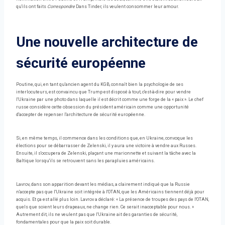
qu'ils ont faits
Correspondre
Dans Tinder, ils veulent consommer leur amour.
Une nouvelle architecture de
sécurité européenne
Poutine, qui, en tant qu'ancien agent du KGB, connaît bien la psychologie de ses
interlocuteurs, est convaincu que Trump est disposé à tout, c'est-à-dire pour vendre
l'Ukraine par une photo dans laquelle il est décrit comme une forge de la « paix ». Le chef
russe considère cette obsession du président américain comme une opportunité
d'accepter de repenser l'architecture de sécurité européenne.
Si, en même temps, il commence dans les conditions que, en Ukraine, convoque les
élections pour se débarrasser de Zelenski, il y aura une victoire à vendre aux Russes.
Ensuite, il s'occupera de Zelenski, plaçant une marionnette et suivant la tâche avec la
Baltique lorsqu'ils se retrouvent sans les parapluies américains.
Lavrov, dans son apparition devant les médias, a clairement indiqué que la Russie
n'accepte pas que l'Ukraine soit intégrée à l'OTAN, que les Américains tiennent déjà pour
acquis. Et ça est allé plus loin. Lavrov a déclaré: « La présence de troupes des pays de l'OTAN,
quels que soient leurs drapeaux, ne change rien. Ce serait inacceptable pour nous. »
Autrement dit, ils ne veulent pas que l'Ukraine ait des garanties de sécurité,
fondamentales pour que la paix soit durable.