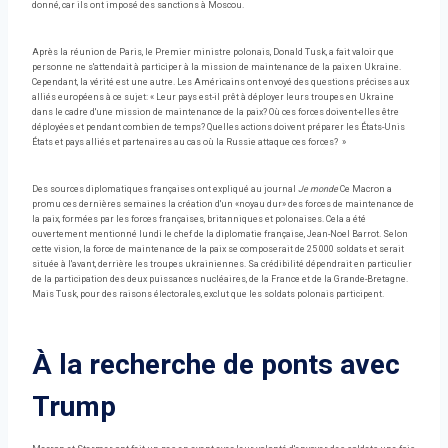
donné, car ils ont imposé des sanctions à Moscou.
Après la réunion de Paris, le Premier ministre polonais, Donald Tusk, a fait valoir que
personne ne s'attendait à participer à la mission de maintenance de la paix en Ukraine.
Cependant, la vérité est une autre. Les Américains ont envoyé des questions précises aux
alliés européens à ce sujet: « Leur pays est-il prêt à déployer leurs troupes en Ukraine
dans le cadre d'une mission de maintenance de la paix? Où ces forces doivent-elles être
déployées et pendant combien de temps? Quelles actions doivent préparer les États-Unis
États et pays alliés et partenaires au cas où la Russie attaque ces forces? »
Des sources diplomatiques françaises ont expliqué au journal
Je monde
Ce Macron a
promu ces dernières semaines la création d'un «noyau dur» des forces de maintenance de
la paix, formées par les forces françaises, britanniques et polonaises. Cela a été
ouvertement mentionné lundi le chef de la diplomatie française, Jean-Noel Barrot. Selon
cette vision, la force de maintenance de la paix se composerait de 25 000 soldats et serait
située à l'avant, derrière les troupes ukrainiennes. Sa crédibilité dépendrait en particulier
de la participation des deux puissances nucléaires, de la France et de la Grande-Bretagne.
Mais Tusk, pour des raisons électorales, exclut que les soldats polonais participent.
À la recherche de ponts avec
Trump