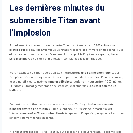
Les dernières minutes du
submersible Titan avant
l’implosion
Actuellement, les restes du célèbre navire Titanic sont sur le point
3 800 mètres de
profondeur
des eaux de l’Atlantique. Ce voyage nécessite une immersion très compliquée
et risquée de plusieurs heures. Maintenant un rapport de l’ingénieur espagnol,
José
Luis Martin
révèle que les victimes étaient conscientes de la fin tragique.
Martín explique que Titan a perdu sa stabilité à cause de
une panne électrique
, ce qui
l’empêchait d’avoir la propulsion nécessaire pour remonter à la surface. Pour cette raison,
le submersible est tombé «
comme une flèche
verticalement » sur environ 1 000 mètres.
En raison d’un changement rapide de pression, le submersible
« éclater comme un
ballon. »
Pour cette raison, il est possible que ses membres d’équipage
étaient conscients
pendant environ une minute
qu’ils allaient mourir. L’expert sous-marin fixe cet
intervalle
entre 48 et 71 secondes
. Peu de temps avant l’implosion, le système électrique
est complètement tombé en panne.
« Pendant cette période, ils réalisent tout. Et aussi, dans l’obscurité totale. Il est difficile de