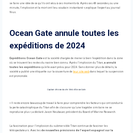
se faire une idée de ce qu’ils ont vécu à ces moments-là. Après ces 48 secondes, ou une
minute, l’implosion et la mort ont lieu soudain instantané », explique l’expert au journal
Nius.
Ocean Gate annule toutes les
expéditions de 2024
Expéditions Ocean Gate
est la société chargée de mener à bien l’expédition dans la zone
où se trouvent les restes du navire bien connu. Après l’implosion du Titan,
a annulé
toutes les expéditions
qu’elle avait prévu pour 2024. Sans donner plus de détails, la
société a publié une étiquette sur la couverture de
leur site web
dans lequel la suspension
est prononcée.
Capture d’écran du site Web d’Ocean Gate
« Il reste encore beaucoup de travail à faire pour comprendre les facteurs qui ont conduit à
la perte catastrophique du Titan afin de s’assurer qu’une tragédie similaire ne se
reproduise plus », a déclaré Jason Neubauer, président du Board of Marine Research.
La fascination pour l’implosion du submersible Titan continue de fasciner les
téléspectateurs. Avec les
de nouvelles précisions de l’expert espagnol sur la