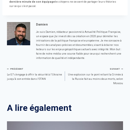
dernière minute de son équipage
les citoyens ne cessent de partager leurs théories
sur ce qui s’est passé.
Damien
Je suis Damien, rédacteur passionné à Actualité Politique Française,
un espace que j'ai investi dès sa création en 2020 pour démêler les
intrications de la politique française et européenne. Je me consacre à
fournir des analyses précises et documentées, visant à éclairer nos
lecteurs sur les enjeux géopolitiques actuels avec intégrité. Mon but :
faire de notre média une source fiable pour ceux qui recherchent une
information de qualité et indépendante.
Navigation
PRÉCÉDENT
SUIVANT
Le G7 s’engage à offrir la sécurité à l’Ukraine
Une explosion sur le pont reliant la Crimée à
jusqu’à son entrée dans l’OTAN
la Russie fait au moins deux morts, selon
de
Moscou
l’article
A lire également