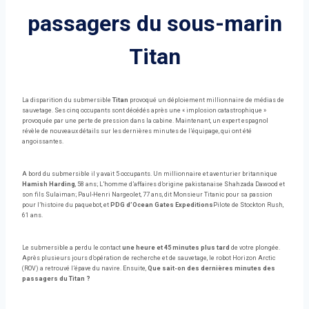
passagers du sous-marin
Titan
La disparition du submersible
Titan
provoqué un déploiement millionnaire de médias de
sauvetage. Ses cinq occupants sont décédés après une « implosion catastrophique »
provoquée par une perte de pression dans la cabine. Maintenant, un expert espagnol
révèle de nouveaux détails sur les dernières minutes de l’équipage, qui ont été
angoissantes.
A bord du submersible il y avait 5 occupants. Un millionnaire et aventurier britannique
Hamish Harding
, 58 ans; L’homme d’affaires d’origine pakistanaise Shahzada Dawood et
son fils Sulaiman; Paul-Henri Nargeolet, 77 ans, dit Monsieur Titanic pour sa passion
pour l’histoire du paquebot, et
PDG d’Ocean Gates Expeditions
Pilote de Stockton Rush,
61 ans.
Le submersible a perdu le contact
une heure et 45 minutes plus tard
de votre plongée.
Après plusieurs jours d’opération de recherche et de sauvetage, le robot Horizon Arctic
(ROV) a retrouvé l’épave du navire. Ensuite,
Que sait-on des dernières minutes des
passagers du Titan ?