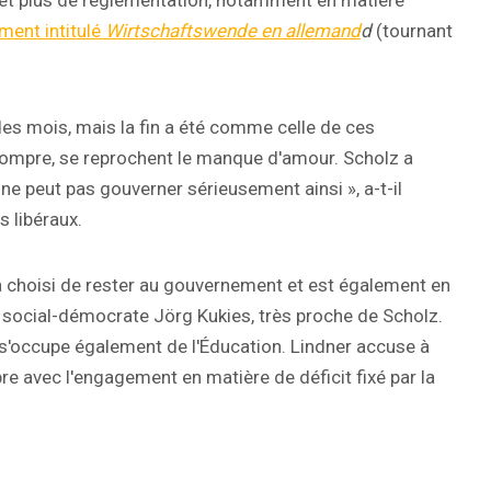
at et plus de réglementation, notamment en matière
ment intitulé
Wirtschaftswende en allemand
d
(tournant
s des mois, mais la fin a été comme celle de ces
ompre, se reprochent le manque d'amour. Scholz a
ne peut pas gouverner sérieusement ainsi », a-t-il
s libéraux.
 a choisi de rester au gouvernement et est également en
e social-démocrate Jörg Kukies, très proche de Scholz.
 s'occupe également de l'Éducation. Lindner accuse à
pre avec l'engagement en matière de déficit fixé par la