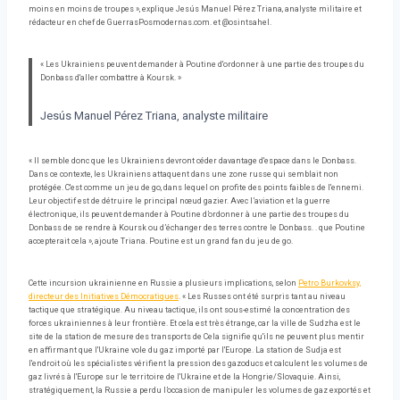
moins en moins de troupes », explique Jesús Manuel Pérez Triana, analyste militaire et
rédacteur en chef de GuerrasPosmodernas.com. et @osintsahel.
« Les Ukrainiens peuvent demander à Poutine d'ordonner à une partie des troupes du
Donbass d'aller combattre à Koursk. »
Jesús Manuel Pérez Triana, analyste militaire
« Il semble donc que les Ukrainiens devront céder davantage d'espace dans le Donbass.
Dans ce contexte, les Ukrainiens attaquent dans une zone russe qui semblait non
protégée. C'est comme un jeu de go, dans lequel on profite des points faibles de l'ennemi.
Leur objectif est de détruire le principal nœud gazier. Avec l’aviation et la guerre
électronique, ils peuvent demander à Poutine d’ordonner à une partie des troupes du
Donbass de se rendre à Koursk ou d’échanger des terres contre le Donbass. . que Poutine
accepterait cela », ajoute Triana. Poutine est un grand fan du jeu de go.
Cette incursion ukrainienne en Russie a plusieurs implications, selon
Petro Burkovksy,
directeur des Initiatives Démocratiques
. « Les Russes ont été surpris tant au niveau
tactique que stratégique. Au niveau tactique, ils ont sous-estimé la concentration des
forces ukrainiennes à leur frontière. Et cela est très étrange, car la ville de Sudzha est le
site de la station de mesure des transports de Cela signifie qu'ils ne peuvent plus mentir
en affirmant que l'Ukraine vole du gaz importé par l'Europe. La station de Sudja est
l'endroit où les spécialistes vérifient la pression des gazoducs et calculent les volumes de
gaz livrés à l'Europe sur le territoire de l'Ukraine et de la Hongrie/Slovaquie. Ainsi,
stratégiquement, la Russie a perdu l’occasion de manipuler les volumes de gaz exportés et