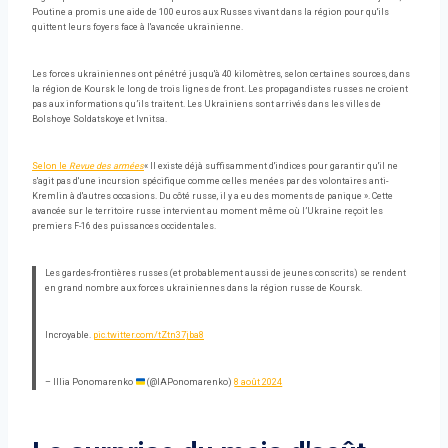
Poutine a promis une aide de 100 euros aux Russes vivant dans la région pour qu'ils
quittent leurs foyers face à l'avancée ukrainienne.
Les forces ukrainiennes ont pénétré jusqu'à 40 kilomètres, selon certaines sources, dans
la région de Koursk le long de trois lignes de front. Les propagandistes russes ne croient
pas aux informations qu’ils traitent. Les Ukrainiens sont arrivés dans les villes de
Bolshoye Soldatskoye et Ivnitsa.
Selon le
Revue des armées
« Il existe déjà suffisamment d'indices pour garantir qu'il ne
s'agit pas d'une incursion spécifique comme celles menées par des volontaires anti-
Kremlin à d'autres occasions. Du côté russe, il y a eu des moments de panique ». Cette
avancée sur le territoire russe intervient au moment même où l’Ukraine reçoit les
premiers F-16 des puissances occidentales.
Les gardes-frontières russes (et probablement aussi de jeunes conscrits) se rendent
en grand nombre aux forces ukrainiennes dans la région russe de Koursk.
Incroyable.
pic.twitter.com/tZtn37jba8
– Illia Ponomarenko
(@IAPonomarenko)
8 août 2024