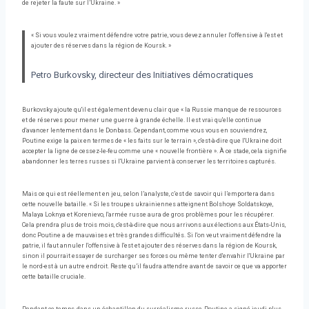
de rejeter la faute sur l’Ukraine. »
« Si vous voulez vraiment défendre votre patrie, vous devez annuler l'offensive à l'est et
ajouter des réserves dans la région de Koursk. »
Petro Burkovsky, directeur des Initiatives démocratiques
Burkovsky ajoute qu'il est également devenu clair que « la Russie manque de ressources
et de réserves pour mener une guerre à grande échelle. Il est vrai qu'elle continue
d'avancer lentement dans le Donbass. Cependant, comme vous vous en souviendrez,
Poutine exige la paix en termes de « les faits sur le terrain », c'est-à-dire que l'Ukraine doit
accepter la ligne de cessez-le-feu comme une « nouvelle frontière ». À ce stade, cela signifie
abandonner les terres russes si l'Ukraine parvient à conserver les territoires capturés.
Mais ce qui est réellement en jeu, selon l’analyste, c’est de savoir qui l’emportera dans
cette nouvelle bataille. « Si les troupes ukrainiennes atteignent Bolshoye Soldatskoye,
Malaya Loknya et Korenievo, l'armée russe aura de gros problèmes pour les récupérer.
Cela prendra plus de trois mois, c'est-à-dire que nous arrivons aux élections aux États-Unis,
donc Poutine a de mauvaises et très grandes difficultés. Si l'on veut vraiment défendre la
patrie, il faut annuler l'offensive à l'est et ajouter des réserves dans la région de Koursk,
sinon il pourrait essayer de surcharger ses forces ou même tenter d'envahir l'Ukraine par
le nord-est à un autre endroit. Reste qu’il faudra attendre avant de savoir ce que va apporter
cette bataille cruciale.