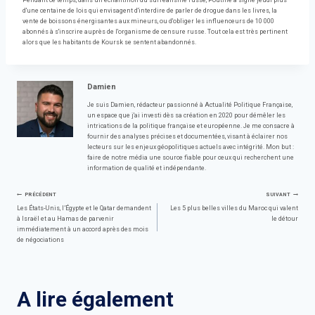
Pendant ce temps, dans un échantillon du surréalisme russe, Poutine a signé jeudi plus
d'une centaine de lois qui envisagent d'interdire de parler de drogue dans les livres, la
vente de boissons énergisantes aux mineurs, ou d'obliger les influenceurs de 10 000
abonnés à s'inscrire auprès de l'organisme de censure russe. Tout cela est très pertinent
alors que les habitants de Koursk se sentent abandonnés.
Damien
Je suis Damien, rédacteur passionné à Actualité Politique Française,
un espace que j'ai investi dès sa création en 2020 pour démêler les
intrications de la politique française et européenne. Je me consacre à
fournir des analyses précises et documentées, visant à éclairer nos
lecteurs sur les enjeux géopolitiques actuels avec intégrité. Mon but :
faire de notre média une source fiable pour ceux qui recherchent une
information de qualité et indépendante.
Navigation
PRÉCÉDENT
SUIVANT
Les États-Unis, l’Égypte et le Qatar demandent
Les 5 plus belles villes du Maroc qui valent
à Israël et au Hamas de parvenir
le détour
de
immédiatement à un accord après des mois
de négociations
l’article
A lire également