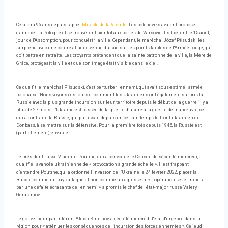
Cela fera 96 ​​ans depuis l'appel
Miracle de la Vistule
. Les bolcheviks avaient proposé
d'annexer la Pologne et se trouvèrent bientôt aux portes de Varsovie. Ils fixèrent le 15 août,
jour de l'Assomption, pour conquérir la ville. Cependant, le maréchal Józef Piłsudski les
surprend avec une contre-attaque venue du sud sur les points faibles de l'Armée rouge, qui
doit battre en retraite. Les croyants prétendent que la sainte patronne de la ville, la Mère de
Grâce, protégeait la ville et que son image était visible dans le ciel.
Ce que fit le maréchal Piłsudski, c'est perturber l'ennemi, qui avait sous-estimé l'armée
polonaise. Nous voyons ces jours-ci comment les Ukrainiens ont également surpris la
Russie avec la plus grande incursion sur leur territoire depuis le début de la guerre, il y a
plus de 27 mois. L’Ukraine est passée de la guerre d’usure à la guerre de manœuvre, ce
qui a contraint la Russie, qui punissait depuis un certain temps le front ukrainien du
Donbass, à se mettre sur la défensive. Pour la première fois depuis 1945, la Russie est
(partiellement) envahie.
Le président russe Vladimir Poutine, qui a convoqué le Conseil de sécurité mercredi, a
qualifié l'avancée ukrainienne de « provocation à grande échelle ». Il est frappant
d’entendre Poutine, qui a ordonné l’invasion de l’Ukraine le 24 février 2022, placer la
Russie comme un pays attaqué et non comme un agresseur. « L'opération se terminera
par une défaite écrasante de l'ennemi », a promis le chef de l'état-major russe Valery
Gerasimov.
Le gouverneur par intérim, Alexeï Smirnov, a décrété mercredi l'état d'urgence dans la
région pour « atténuer les conséquences de l'incursion des forces ennemies ». Ce jeudi,