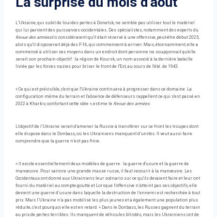
La surprise du mois d'août
L’Ukraine, qui subit de lourdes pertes à Donetsk, ne semble pas utiliser tout le matériel
qui lui parvient des puissances occidentales. Des spécialistes, notamment des experts du
Revue des armées
ils considéraient qu'il était réservé à une offensive, peut-être début 2025,
alors qu'il disposerait déjà des F-16, qui commencent à arriver. Mais, étonnamment, elle a
commencé à utiliser ces moyens dans un endroit dont personne ne soupçonnait qu'elle
serait son prochain objectif : la région de Koursk, un nom associé à la dernière bataille
livrée par les forces nazies pour briser le front de l'Est, au cours de l'été. de 1943.
« Ce qui est prévisible, c'est que l'Ukraine continuera à progresser dans ce domaine. La
configuration même du terrain et l'absence de défenseurs rappellent ce qui s'est passé en
2022 à Kharkiv, confortant cette idée », estime le
Revue des armées
.
L’objectif de l’Ukraine serait d’amener la Russie à transférer sur ce front les troupes dont
elle dispose dans le Donbass, où les Ukrainiens manquent d’unités. Il veut aussi faire
comprendre que la guerre n’est pas finie.
« Il existe essentiellement deux modèles de guerre : la guerre d'usure et la guerre de
manœuvre. Pour vaincre une grande masse russe, il faut recourir à la manœuvre. Les
Occidentaux ont donné aux Ukrainiens leur scénario sur ce qu'ils devaient faire et leur ont
fourni du matériel au compte-goutte et Lorsque l’offensive n’atteint pas ses objectifs, elle
devient une guerre d’usure dans laquelle la destruction de l’ennemi est recherchée à tout
prix. Mais l’Ukraine n’a pas mobilisé les plus jeunes et a également une population plus
réduite, c’est pourquoi elle est en retard. « Dans le Donbass, les Russes gagnent du terrain
au prix de pertes terribles. Ils manquent de véhicules blindés, mais les Ukrainiens ont de