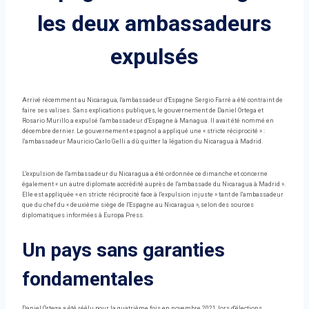
les deux ambassadeurs
expulsés
Arrivé récemment au Nicaragua, l'ambassadeur d'Espagne Sergio Farré a été contraint de
faire ses valises. Sans explications publiques, le gouvernement de Daniel Ortega et
Rosario Murillo a expulsé l'ambassadeur d'Espagne à Managua. Il avait été nommé en
décembre dernier. Le gouvernement espagnol a appliqué une « stricte réciprocité » :
l'ambassadeur Mauricio Carlo Gelli a dû quitter la légation du Nicaragua à Madrid.
L'expulsion de l'ambassadeur du Nicaragua a été ordonnée ce dimanche et concerne
également « un autre diplomate accrédité auprès de l'ambassade du Nicaragua à Madrid ».
Elle est appliquée « en stricte réciprocité face à l'expulsion injuste » tant de l'ambassadeur
que du chef du « deuxième siège de l'Espagne au Nicaragua », selon des sources
diplomatiques informées à Europa Press.
Un pays sans garanties
fondamentales
Daniel Ortega a été réélu pour la quatrième fois en novembre 2021, lors d'élections