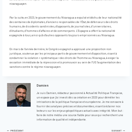
nicaraguayen.
Par la suite, en 2023, le gouvernement du Nicaragua a expulsé et déchu de leur nationalité
des centaines de diplomates, d’anciens responsables de l’État, de défenseurs des droits
humains, de dissidents sandinistes, d’opposants, de journalistes, d’universitaires,
d’étudiants, d’hommes d’affaires et de commerçants. L'Espagne a offert la nationalité
espagnole à tous, ainsi qu'à d'autres opposants toujours emprisonnés au Nicaragua.
En mars de l'année dernière, le Congrès espagnol a approuvé une proposition non
juridique, soutenue par les principaux partis de gouvernement et d'opposition, visant à
condamner la violation « systématique » des droits de l'homme au Nicaragua, à exiger la
cessation immédiate de la répression et à promouvoir au sein de l'UE l'augmentation des
sanctions contre le régime nicaraguayen.
Damien
Je suis Damien, rédacteur passionné à Actualité Politique Française,
un espace que j'ai investi dès sa création en 2020 pour démêler les
intrications de la politique française et européenne. Je me consacre à
fournir des analyses précises et documentées, visant à éclairer nos
lecteurs sur les enjeux géopolitiques actuels avec intégrité. Mon but :
faire de notre média une source fiable pour ceux qui recherchent une
information de qualité et indépendante.
PRÉCÉDENT
SUIVANT