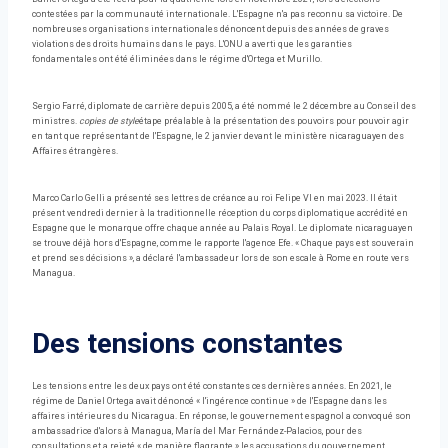
contestées par la communauté internationale. L'Espagne n'a pas reconnu sa victoire. De
nombreuses organisations internationales dénoncent depuis des années de graves
violations des droits humains dans le pays. L'ONU a averti que les garanties
fondamentales ont été éliminées dans le régime d'Ortega et Murillo.
Sergio Farré, diplomate de carrière depuis 2005, a été nommé le 2 décembre au Conseil des
ministres.
copies de style
étape préalable à la présentation des pouvoirs pour pouvoir agir
en tant que représentant de l'Espagne, le 2 janvier devant le ministère nicaraguayen des
Affaires étrangères.
Marco Carlo Gelli a présenté ses lettres de créance au roi Felipe VI en mai 2023. Il était
présent vendredi dernier à la traditionnelle réception du corps diplomatique accrédité en
Espagne que le monarque offre chaque année au Palais Royal. Le diplomate nicaraguayen
se trouve déjà hors d'Espagne, comme le rapporte l'agence Efe. « Chaque pays est souverain
et prend ses décisions », a déclaré l'ambassadeur lors de son escale à Rome en route vers
Managua.
Des tensions constantes
Les tensions entre les deux pays ont été constantes ces dernières années. En 2021, le
régime de Daniel Ortega avait dénoncé « l'ingérence continue » de l'Espagne dans les
affaires intérieures du Nicaragua. En réponse, le gouvernement espagnol a convoqué son
ambassadrice d'alors à Managua, María del Mar Fernández-Palacios, pour des
consultations et a rejeté « de manière flagrante » les accusations du gouvernement