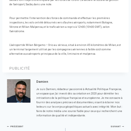
causes font l'objet d'une enquête par les forces de l'ordre », a déclaré la société de gestion
de l'aéroport, Sacbo, dans une note.
Pour permettre l'intervention des forces de commande et effectuer les premières
inspections, les vols ont été détournés vers d'autres aéroports, notamment Bologne,
Vérone et Milan Malpensa, et le trafic aérien a repris à 12h00 (10h00 GMT), selon
l'aérodrome.
L'aéroport de Milan Bérgamo – Orio au sérieux, situé à environ 45 kilomètres de Milan, est
un terminal largement utilisé par les compagnies aériennes à faible coût comme
alternative aux aéroports principaux de la ville, liminaire et malpensa.
PUBLICITÉ
Damien
Je suis Damien, rédacteur passionné à Actualité Politique Française,
un espace que j'ai investi dès sa création en 2020 pour démêler les
intrications de la politique française et européenne. Je me consacre à
fournir des analyses précises et documentées, visant à éclairer nos
lecteurs sur les enjeux géopolitiques actuels avec intégrité. Mon but :
faire de notre média une source fiable pour ceux qui recherchent une
information de qualité et indépendante.
Navigation
PRÉCÉDENT
SUIVANT