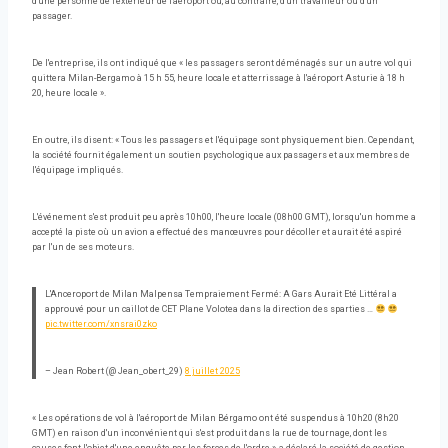
d'une personne de l'extérieur de l'aéroport ou, au contraire, d'un travailleur ou d'un
passager.
De l'entreprise, ils ont indiqué que « les passagers seront déménagés sur un autre vol qui
quittera Milan-Bergamo à 15 h 55, heure locale et atterrissage à l'aéroport Asturie à 18 h
20, heure locale ».
En outre, ils disent: « Tous les passagers et l'équipage sont physiquement bien. Cependant,
la société fournit également un soutien psychologique aux passagers et aux membres de
l'équipage impliqués.
L'événement s'est produit peu après 10h00, l'heure locale (08h00 GMT), lorsqu'un homme a
accepté la piste où un avion a effectué des manœuvres pour décoller et aurait été aspiré
par l'un de ses moteurs.
L'Anceroport de Milan Malpensa Tempraiement Fermé: A Gars Aurait Eté Littéral a
approuvé pour un caillot de CET Plane Volotea dans la direction des sparties …
pic.twitter.com/xnsrai0zko
– Jean Robert (@ Jean_obert_29)
8 juillet 2025
« Les opérations de vol à l'aéroport de Milan Bérgamo ont été suspendus à 10h20 (8h20
GMT) en raison d'un inconvénient qui s'est produit dans la rue de tournage, dont les