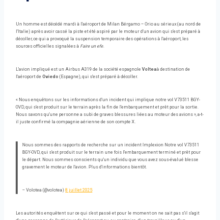
Un homme est décédé mardi à l'aéroport de Milan Bérgamo – Orio au sérieux (au nord de
l'Italie) après avoir cassé la piste et été aspiré par le moteur d'un avion qui s'est préparé à
décoller, ce qui a provoqué la suspension temporaire des opérations à l'aéroport, les
sources officielles signalées à
Faire un efe
.
L'avion impliqué est un Airbus A319 de la société espagnole
Voltea
à destination de
l'aéroport de
Oviedo
(Espagne), qui s'est préparé à décoller.
« Nous enquêtons sur les informations d'un incident qui implique notre vol V73511 BGY-
OVD, qui s'est produit sur le terrain après la fin de l'embarquement et prêt pour la sortie.
Nous savons qu'une personne a subi de graves blessures liées au moteur des avions », a-t-
il juste confirmé la compagnie aérienne de son compte X.
Nous sommes des rapports de recherche sur un incident Implexion Notre vol V73511
BGY-OVD, qui s'est produit sur le terrain une fois l'embarquement terminé et prêt pour
le départ. Nous sommes conscients qu'un individu que vous avez sous-évalué blesse
gravement le moteur de l'avion. Plus d'informations bientôt.
– Volotea (@volotea)
8 juillet 2025
Les autorités enquêtent sur ce qui s'est passé et pour le moment on ne sait pas s'il s'agit