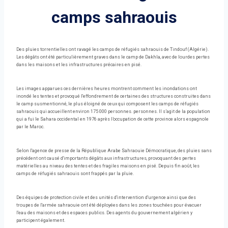
camps sahraouis
Des pluies torrentielles ont ravagé les camps de réfugiés sahraouis de Tindouf (Algérie).
Les dégâts ont été particulièrement graves dans le camp de Dakhla, avec de lourdes pertes
dans les maisons et les infrastructures précaires en pisé.
Les images apparues ces dernières heures montrent comment les inondations ont
inondé les tentes et provoqué l'effondrement de certaines des structures construites dans
le camp susmentionné, le plus éloigné de ceux qui composent les camps de réfugiés
sahraouis qui accueillent environ 175 000 personnes. personnes. Il s’agit de la population
qui a fui le Sahara occidental en 1976 après l’occupation de cette province alors espagnole
par le Maroc.
Selon l'agence de presse de la République Arabe Sahraouie Démocratique, des pluies sans
précédent ont causé d'importants dégâts aux infrastructures, provoquant des pertes
matérielles au niveau des tentes et des fragiles maisons en pisé. Depuis fin août, les
camps de réfugiés sahraouis sont frappés par la pluie.
Des équipes de protection civile et des unités d'intervention d'urgence ainsi que des
troupes de l'armée sahraouie ont été déployées dans les zones touchées pour évacuer
l'eau des maisons et des espaces publics. Des agents du gouvernement algérien y
participent également.