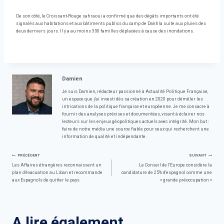
De son côté, le Croissant-Rouge sahraoui a confirmé que des dégâts importants ont été
signalés aux habitations et aux bâtiments publics du camp de Dakhla suite aux pluies des
deux derniers jours. Il y a au moins 350 familles déplacées à cause des inondations.
Damien
Je suis Damien, rédacteur passionné à Actualité Politique Française,
un espace que j'ai investi dès sa création en 2020 pour démêler les
intrications de la politique française et européenne. Je me consacre à
fournir des analyses précises et documentées, visant à éclairer nos
lecteurs sur les enjeux géopolitiques actuels avec intégrité. Mon but :
faire de notre média une source fiable pour ceux qui recherchent une
information de qualité et indépendante.
Navigation
PRÉCÉDENT
SUIVANT
Les Affaires étrangères reconnaissent un
Le Conseil de l'Europe considère la
plan d'évacuation au Liban et recommande
candidature de 25% d'espagnol comme une
de
aux Espagnols de quitter le pays
« grande préoccupation »
l’article
A lire également