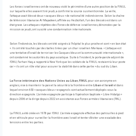
Les forces israéliennes ont de nouveau violé le périmètre d'une autre position de la FINUL
sur laquelle elles avaient tiré jeudi, a confirmé la source susmentionnée. La veille,
l'attaque avait blessé deux « casques bleus » de nationalité indonésienne. Selon la chaîne
de télévision libanaise Al Mayadeen, affiliée au Hezbollah, l'un des blessés est dans un
état grave. Les attaques répétées des Forces de défense israéliennes, dénoncées par la
mission ce jeudi, ont suscité une condamnation internationale.
Selon l'Indonésie, les blessés ont été soignés à l'hôpital le plus proche et sont « en bon état
». Ils ont été touchés par des balles tirées par un char israélien Merkava. « L'attaque est
une tentative d'Israël de terroriser les Casques bleus et la communauté internationale »,
ont condamné les autorités du pays asiatique. Suite à l'incident, le porte-parole adjoint de
l'ONU, Farhan Haq, a rapporté à New York que les soldats de la FINUL restaient à leur poste
car « ils ont un rôle vital pour assurer la stabilité dans cette partie » du sud du Liban.
La Force intérimaire des Nations Unies au Liban
,
FINUL
pour son acronyme en
anglais, vise à maintenir la paix et la sécurité à la frontière entre
Liban
et
Israël
et dans
lequel environ 650 « casques bleus » espagnols sont actuellement déployés sous la
direction espagnole. L'armée espagnole participe à l'opération baptisée « Libre Hidalgo »
depuis 2006 et la dirige depuis 2022 en assistance aux Forces armées libanaises (FAL).
La FINUL a été créée en 1978 par l'ONU. L'armée espagnole effectue des patrouilles à pied
et en véhicule pour surveiller la frontière avec Israël et tenter d'éviter une escalade des
tensions entre les parties.