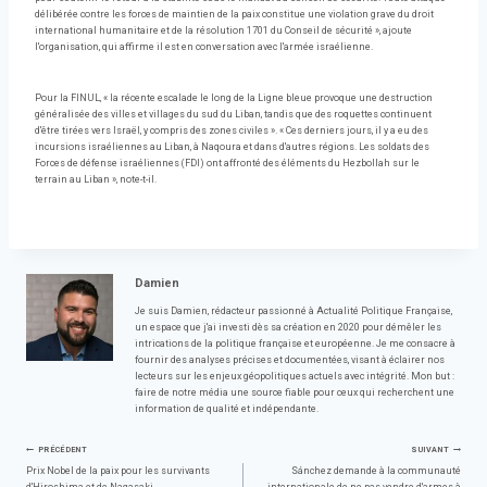
délibérée contre les forces de maintien de la paix constitue une violation grave du droit
international humanitaire et de la résolution 1701 du Conseil de sécurité », ajoute
l'organisation, qui affirme il est en conversation avec l'armée israélienne.
Pour la FINUL, « la récente escalade le long de la Ligne bleue provoque une destruction
généralisée des villes et villages du sud du Liban, tandis que des roquettes continuent
d'être tirées vers Israël, y compris des zones civiles ». « Ces derniers jours, il y a eu des
incursions israéliennes au Liban, à Naqoura et dans d'autres régions. Les soldats des
Forces de défense israéliennes (FDI) ont affronté des éléments du Hezbollah sur le
terrain au Liban », note-t-il.
Damien
Je suis Damien, rédacteur passionné à Actualité Politique Française,
un espace que j'ai investi dès sa création en 2020 pour démêler les
intrications de la politique française et européenne. Je me consacre à
fournir des analyses précises et documentées, visant à éclairer nos
lecteurs sur les enjeux géopolitiques actuels avec intégrité. Mon but :
faire de notre média une source fiable pour ceux qui recherchent une
information de qualité et indépendante.
Navigation
PRÉCÉDENT
SUIVANT
Prix ​​Nobel de la paix pour les survivants
Sánchez demande à la communauté
d'Hiroshima et de Nagasaki
internationale de ne pas vendre d'armes à