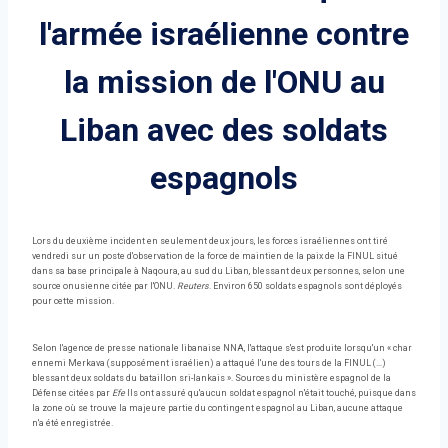
l'armée israélienne contre
la mission de l'ONU au
Liban avec des soldats
espagnols
Lors du deuxième incident en seulement deux jours, les forces israéliennes ont tiré
vendredi sur un poste d'observation de la force de maintien de la paix de la FINUL situé
dans sa base principale à Naqoura, au sud du Liban, blessant deux personnes, selon une
source onusienne citée par l'ONU.
Reuters
. Environ 650 soldats espagnols sont déployés
pour cette mission.
Selon l'agence de presse nationale libanaise NNA, l'attaque s'est produite lorsqu'un « char
ennemi Merkava (supposément israélien) a attaqué l'une des tours de la FINUL (…)
blessant deux soldats du bataillon sri-lankais ». Sources du ministère espagnol de la
Défense citées par
Efe
Ils ont assuré qu'aucun soldat espagnol n'était touché, puisque dans
la zone où se trouve la majeure partie du contingent espagnol au Liban, aucune attaque
n'a été enregistrée.