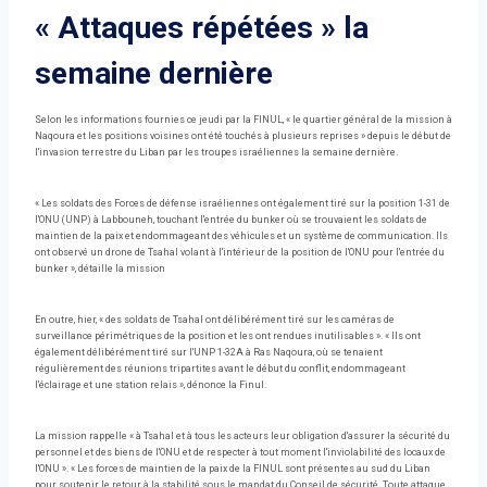
« Attaques répétées » la
semaine dernière
Selon les informations fournies ce jeudi par la FINUL, « le quartier général de la mission à
Naqoura et les positions voisines ont été touchés à plusieurs reprises » depuis le début de
l'invasion terrestre du Liban par les troupes israéliennes la semaine dernière.
« Les soldats des Forces de défense israéliennes ont également tiré sur la position 1-31 de
l'ONU (UNP) à Labbouneh, touchant l'entrée du bunker où se trouvaient les soldats de
maintien de la paix et endommageant des véhicules et un système de communication. Ils
ont observé un drone de Tsahal volant à l'intérieur de la position de l'ONU pour l'entrée du
bunker », détaille la mission
En outre, hier, « des soldats de Tsahal ont délibérément tiré sur les caméras de
surveillance périmétriques de la position et les ont rendues inutilisables ». « Ils ont
également délibérément tiré sur l'UNP 1-32A à Ras Naqoura, où se tenaient
régulièrement des réunions tripartites avant le début du conflit, endommageant
l'éclairage et une station relais », dénonce la Finul.
La mission rappelle « à Tsahal et à tous les acteurs leur obligation d'assurer la sécurité du
personnel et des biens de l'ONU et de respecter à tout moment l'inviolabilité des locaux de
l'ONU ». « Les forces de maintien de la paix de la FINUL sont présentes au sud du Liban
pour soutenir le retour à la stabilité sous le mandat du Conseil de sécurité. Toute attaque