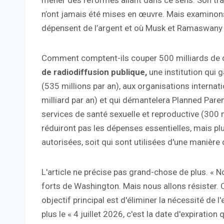
mener des réformes allant dans ce sens. Son tra
n’ont jamais été mises en œuvre. Mais examinons 
dépensent de l’argent et où Musk et Ramaswany v
Comment comptent-ils couper 500 milliards de doll
de radiodiffusion publique,
une institution qui 
(535 millions par an), aux organisations interna
milliard par an) et qui démantelera Planned Pare
services de santé sexuelle et reproductive (300 m
réduiront pas les dépenses essentielles, mais pl
autorisées, soit qui sont utilisées d'une manière
L'article ne précise pas grand-chose de plus. « 
forts de Washington. Mais nous allons résister. 
objectif principal est d'éliminer la nécessité de 
plus le « 4 juillet 2026, c'est la date d'expiration