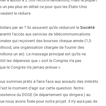
vail a abouti à 2 500 recommandations, mais la plupart
un peu plus en détail ce pour quoi les États-Unis
eulent le réduire.
ars par an ? Ils assurent qu'ils réduiront le
Société
garantit l'accès aux services de télécommunications
tionales qui reçoivent des bourses chaque année (1,5
nthood, une organisation chargée de fournir des
illions un an). Le message principal est qu'ils ne
utôt les dépenses que « soit le Congrès n'a pas
 que le Congrès n'a jamais prévue ».
Nous sommes prêts à faire face aux assauts des intérêts
C'est le moment d'agir sur cette question. Notre
l'existence du DOGE (le département qui dirigera ) au
 que nous avons fixée pour notre projet. Il n'y aura pas de