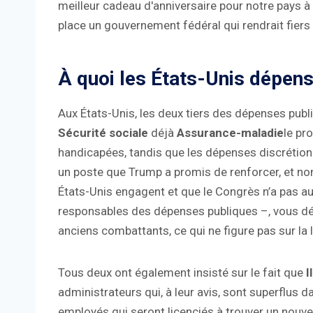
meilleur cadeau d'anniversaire pour notre pays à
place un gouvernement fédéral qui rendrait fiers n
À quoi les États-Unis dépense
Aux États-Unis, les deux tiers des dépenses publ
Sécurité sociale
déjà
Assurance-maladie
le pr
handicapées, tandis que les dépenses discrétionn
un poste que Trump a promis de renforcer, et no
États-Unis engagent et que le Congrès n’a pas au
responsables des dépenses publiques –, vous dé
anciens combattants, ce qui ne figure pas sur l
Tous deux ont également insisté sur le fait que
I
administrateurs qui, à leur avis, sont superflus da
employés qui seront licenciés à trouver un nouve