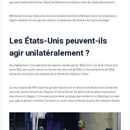
agissant conformément au Statut de Rome et aux mécanismes de coopération prévus.
Même dans ce cas, l'exécution d'une arrestation doit être effectuée selon les procédures
légales établies et non par des actions unilatérales de force en territoire étranger.
Les États-Unis peuvent-ils
agir unilatéralement ?
Pas légalement. Une opération de capture menée par les États-Unis sur le territoire d'un
autre État, sans autorisation du Conseil de sécurité de l'ONU ni consentement de l'État
concerné, constitue une violation de la Charte des Nations Unies.
Le seul organe de l'ONU ayant le pouvoir d'autoriser le recours à la force est le Conseil de
sécurité, conformément au Chapitre VII de la Charte. En dehors de ce cadre, toute action
coercitive est illégale. Il n’existe aucune base juridique permettant à un État d’agir en tant
que juge et policier mondial. Ce serait un revers pour la droite du plus fort, prévient Sands.