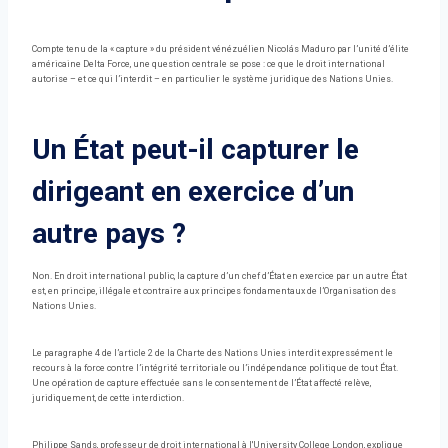
Compte tenu de la « capture » du président vénézuélien Nicolás Maduro par l’unité d’élite
américaine Delta Force, une question centrale se pose : ce que le droit international
autorise – et ce qui l’interdit – en particulier le système juridique des Nations Unies.
Un État peut-il capturer le
dirigeant en exercice d’un
autre pays ?
Non. En droit international public, la capture d’un chef d’État en exercice par un autre État
est, en principe, illégale et contraire aux principes fondamentaux de l’Organisation des
Nations Unies.
Le paragraphe 4 de l’article 2 de la Charte des Nations Unies interdit expressément le
recours à la force contre l’intégrité territoriale ou l’indépendance politique de tout État.
Une opération de capture effectuée sans le consentement de l’État affecté relève,
juridiquement, de cette interdiction.
Philippe Sands, professeur de droit international à l'University College London, explique