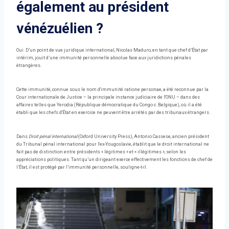
également au président
vénézuélien ?
Oui. D’un point de vue juridique international, Nicolas Maduro, en tant que chef d’État par
intérim, jouit d’une immunité personnelle absolue face aux juridictions pénales
étrangères.
Cette immunité, connue sous le nom d'immunité ratione personae, a été reconnue par la
Cour internationale de Justice – la principale instance judiciaire de l'ONU – dans des
affaires telles que Yerodia (République démocratique du Congo c. Belgique), où il a été
établi que les chefs d'État en exercice ne peuvent être arrêtés par des tribunaux étrangers.
Dans
Droit pénal international
(Oxford University Press), Antonio Cassese, ancien président
du Tribunal pénal international pour l'ex-Yougoslavie, établit que le droit international ne
fait pas de distinction entre présidents « légitimes » et « illégitimes », selon les
appréciations politiques. Tant qu’un dirigeant exerce effectivement les fonctions de chef de
l’État, il est protégé par l’immunité personnelle, souligne-t-il.