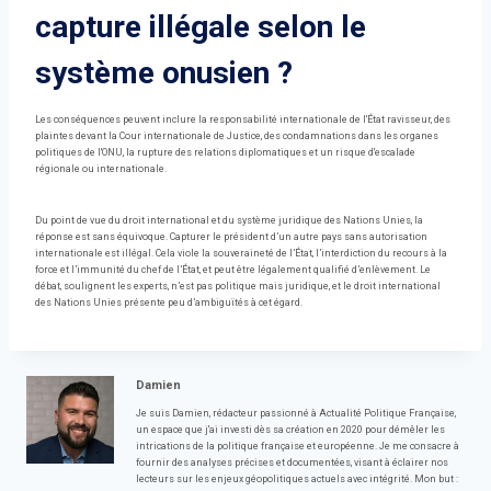
capture illégale selon le
système onusien ?
Les conséquences peuvent inclure la responsabilité internationale de l'État ravisseur, des
plaintes devant la Cour internationale de Justice, des condamnations dans les organes
politiques de l'ONU, la rupture des relations diplomatiques et un risque d'escalade
régionale ou internationale.
Du point de vue du droit international et du système juridique des Nations Unies, la
réponse est sans équivoque. Capturer le président d’un autre pays sans autorisation
internationale est illégal. Cela viole la souveraineté de l’État, l’interdiction du recours à la
force et l’immunité du chef de l’État, et peut être légalement qualifié d’enlèvement. Le
débat, soulignent les experts, n’est pas politique mais juridique, et le droit international
des Nations Unies présente peu d’ambiguïtés à cet égard.
Damien
Je suis Damien, rédacteur passionné à Actualité Politique Française,
un espace que j'ai investi dès sa création en 2020 pour démêler les
intrications de la politique française et européenne. Je me consacre à
fournir des analyses précises et documentées, visant à éclairer nos
lecteurs sur les enjeux géopolitiques actuels avec intégrité. Mon but :