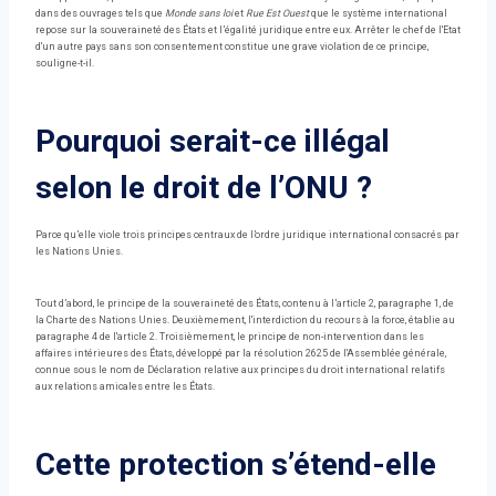
dans des ouvrages tels que
Monde sans loi
et
Rue Est Ouest
que le système international
repose sur la souveraineté des États et l’égalité juridique entre eux. Arrêter le chef de l'Etat
d'un autre pays sans son consentement constitue une grave violation de ce principe,
souligne-t-il.
Pourquoi serait-ce illégal
selon le droit de l’ONU ?
Parce qu’elle viole trois principes centraux de l’ordre juridique international consacrés par
les Nations Unies.
Tout d’abord, le principe de la souveraineté des États, contenu à l’article 2, paragraphe 1, de
la Charte des Nations Unies. Deuxièmement, l'interdiction du recours à la force, établie au
paragraphe 4 de l'article 2. Troisièmement, le principe de non-intervention dans les
affaires intérieures des États, développé par la résolution 2625 de l'Assemblée générale,
connue sous le nom de Déclaration relative aux principes du droit international relatifs
aux relations amicales entre les États.
Cette protection s’étend-elle