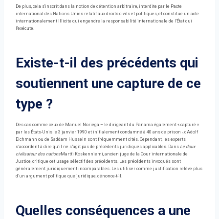
De plus, cela s'inscrit dans la notion de détention arbitraire, interdite par le Pacte
international des Nations Unies relatif aux droits civils et politiques, et constitue un acte
internationalement illicite qui engendre la responsabilité internationale de l'État qui
l'exécute.
Existe-t-il des précédents qui
soutiennent une capture de ce
type ?
Des cas comme ceux de Manuel Noriega – le dirigeant du Panama également « capturé »
par les États-Unis le 3 janvier 1990 et initialement condamné à 40 ans de prison -, d'Adolf
Eichmann ou de Saddam Hussein sont fréquemment cités. Cependant, les experts
s’accordent à dire qu’il ne s’agit pas de précédents juridiques applicables. Dans
Le doux
civilisateur des nations
Martti Koskenniemi, ancien juge de la Cour internationale de
Justice, critique cet usage sélectif des précédents. Les précédents invoqués sont
généralement juridiquement incomparables. Les utiliser comme justification relève plus
d’un argument politique que juridique, dénonce-t-il.
Quelles conséquences a une