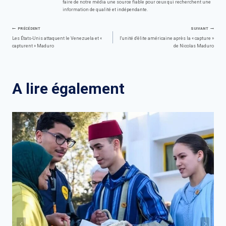
faire de notre média une source fiable pour ceux qui recherchent une
information de qualité et indépendante.
Navigation
PRÉCÉDENT
SUIVANT
Les États-Unis attaquent le Venezuela et «
l'unité d'élite américaine après la « capture »
capturent » Maduro
de Nicolas Maduro
de
l’article
A lire également