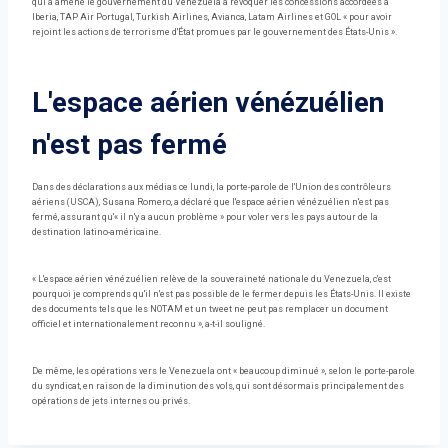
qui a amené le gouvernement du Venezuela à révoquer les concessions accordées à
Iberia, TAP Air Portugal, Turkish Airlines, Avianca, Latam Airlines et GOL « pour avoir
rejoint les actions de terrorisme d'État promues par le gouvernement des États-Unis ».
L'espace aérien vénézuélien
n'est pas fermé
Dans des déclarations aux médias ce lundi, la porte-parole de l'Union des contrôleurs
aériens (USCA), Susana Romero, a déclaré que l'espace aérien vénézuélien n'est pas
fermé, assurant qu'« il n'y a aucun problème » pour voler vers les pays autour de la
destination latino-américaine.
« L'espace aérien vénézuélien relève de la souveraineté nationale du Venezuela, c'est
pourquoi je comprends qu'il n'est pas possible de le fermer depuis les États-Unis. Il existe
des documents tels que les NOTAM et un tweet ne peut pas remplacer un document
officiel et internationalement reconnu », a-t-il souligné.
De même, les opérations vers le Venezuela ont « beaucoup diminué », selon le porte-parole
du syndicat, en raison de la diminution des vols, qui sont désormais principalement des
opérations de jets internes ou privés.