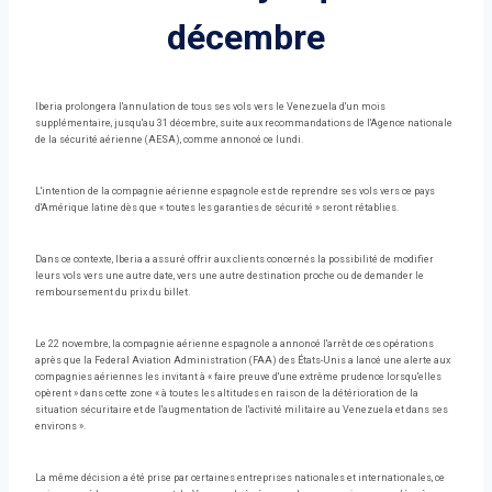
décembre
Iberia prolongera l'annulation de tous ses vols vers le Venezuela d'un mois
supplémentaire, jusqu'au 31 décembre, suite aux recommandations de l'Agence nationale
de la sécurité aérienne (AESA), comme annoncé ce lundi.
L'intention de la compagnie aérienne espagnole est de reprendre ses vols vers ce pays
d'Amérique latine dès que « toutes les garanties de sécurité » seront rétablies.
Dans ce contexte, Iberia a assuré offrir aux clients concernés la possibilité de modifier
leurs vols vers une autre date, vers une autre destination proche ou de demander le
remboursement du prix du billet.
Le 22 novembre, la compagnie aérienne espagnole a annoncé l'arrêt de ces opérations
après que la Federal Aviation Administration (FAA) des États-Unis a lancé une alerte aux
compagnies aériennes les invitant à « faire preuve d'une extrême prudence lorsqu'elles
opèrent » dans cette zone « à toutes les altitudes en raison de la détérioration de la
situation sécuritaire et de l'augmentation de l'activité militaire au Venezuela et dans ses
environs ».
La même décision a été prise par certaines entreprises nationales et internationales, ce