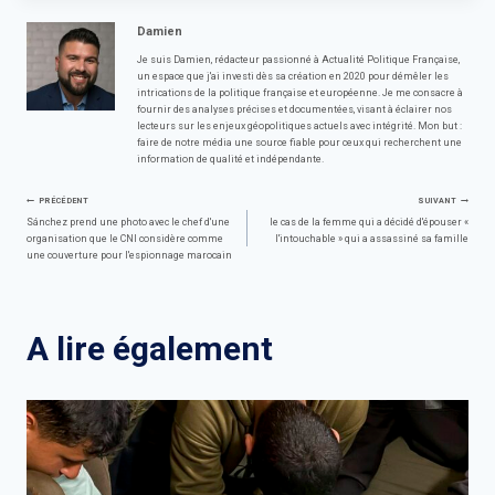
Damien
Je suis Damien, rédacteur passionné à Actualité Politique Française,
un espace que j'ai investi dès sa création en 2020 pour démêler les
intrications de la politique française et européenne. Je me consacre à
fournir des analyses précises et documentées, visant à éclairer nos
lecteurs sur les enjeux géopolitiques actuels avec intégrité. Mon but :
faire de notre média une source fiable pour ceux qui recherchent une
information de qualité et indépendante.
Navigation
PRÉCÉDENT
SUIVANT
Sánchez prend une photo avec le chef d'une
le cas de la femme qui a décidé d'épouser «
organisation que le CNI considère comme
l'intouchable » qui a assassiné sa famille
de
une couverture pour l'espionnage marocain
l’article
A lire également