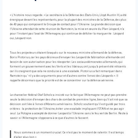
« L’histoire nous regarde. » Le secrétaire à la Défense des États-Unis, Lloyd Austin III, a été
énergique devant les représentants, pour la plupart des ministres de la Défense, des plus
de 40 pays qui composent le Groupe de contact pour l’Ukraine. La grande décision que
l’Ukraine attendait de cette réunion de Ramstein, la mise en œuvre du Plan Léopard, n’a
pour l’instant pas l’aval de l’Allemagne, qui continue de défolier la marguerite : Léopard
oui, Léopard non.
Tous les projecteurs étaient braqués sur le nouveau ministre allemand de la défense,
Boris Pistorius, car les pays désireux d’envoyer les Leopard de fabrication allemande ont
besoin de son autorisation pour les réexporter. Les sociaux-démocrates allemands, qui
forment un gouvernement avec les Verts et les libéraux, ont jusqu’à présent été réticents
car ils craignent que cela ne conduise à une escalade. Pistorius a fait remarquer dans
Ramstein qu ‘ »il y a des arguments pour et d’autres contre l’envoi des Léopards ». Il
rappelle désormais que la priorité est de se concentrer sur la défense aérienne.
Le chancelier fédéral Olaf Scholz a insisté sur le fait que l’Allemagne ne peut pas prendre
seule la décision d’envoyer des chars de combat de première ligne, bien qu’il ait nié que sa
décision soit liée à l’envoi d’Abrams américains. Scholz soutient qu’il est guidé par trois
critères : la protection de l’Ukraine, éviter une escalade impliquant l’OTAN et ne pas agir
seul. La Pologne a accepté de donner Leopard à l’Ukraine sans le feu vert de Berlin. Reste à
savoir si l’Allemagne s’opposera à ce que d’autres le fassent.
Nous sommes à un moment crucial. Ce n’est pas le moment de ralentir. Il est temps
d’aller plus loin »