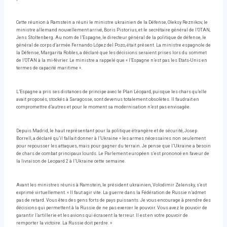
Cette réunion à Ramstein a réuni le ministre ukrainien de la Défense, Oleksy Reznikov, le
ministre allemand nouvellement arrivé, Boris Pistorius, et le secrétaire général de l’OTAN,
Jens Stoltenberg. Au nom de l’Espagne, le directeur général de la politique de défense, le
général de corps d’armée Fernando López del Pozo, était présent. La ministre espagnole de
la Défense, Margarita Robles, a déclaré que les décisions seraient prises lors du sommet
de l’OTAN à la mi-février. Le ministre a rappelé que « l’Espagne n’est pas les Etats-Unis en
termes de capacité maritime ».
L’Espagne a pris ses distances de principe avec le Plan Léopard, puisque les chars qu’elle
avait proposés, stockés à Saragosse, sont devenus totalement obsolètes. Il faudrait en
compromettre d’autres et pour le moment sa modernisation n’est pas envisagée.
Depuis Madrid, le haut représentant pour la politique étrangère et de sécurité, Josep
Borrell, a déclaré qu’il fallait donner à l’Ukraine « les armes nécessaires non seulement
pour repousser les attaques, mais pour gagner du terrain. Je pense que l’Ukraine a besoin
de chars de combat principaux lourds. Le Parlement européen s’est prononcé en faveur de
la livraison de Leopard 2 à l’Ukraine cette semaine.
Avant les ministres réunis à Ramstein, le président ukrainien, Volodimir Zelensky, s’est
exprimé virtuellement. « Il faut agir vite. La guerre dans la Fédération de Russie n’admet
pas de retard. Vous êtes des gens forts de pays puissants. Je vous encourage à prendre des
décisions qui permettent à la Russie de ne pas exercer le pouvoir. Vous avez le pouvoir de
garantir l’artillerie et les avions qui écrasent la terreur. Il est en votre pouvoir de
remporter la victoire. La Russie doit perdre. »