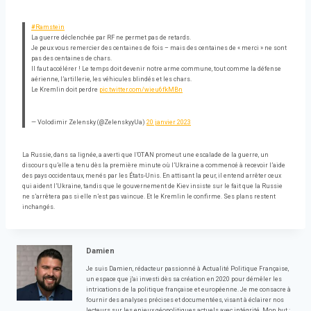
#Ramstein
La guerre déclenchée par RF ne permet pas de retards.
Je peux vous remercier des centaines de fois – mais des centaines de « merci » ne sont
pas des centaines de chars.
Il faut accélérer ! Le temps doit devenir notre arme commune, tout comme la défense
aérienne, l’artillerie, les véhicules blindés et les chars.
Le Kremlin doit perdre
pic.twitter.com/wieu6fkMBn
— Volodimir Zelensky (@ZelenskyyUa)
20 janvier 2023
La Russie, dans sa lignée, a averti que l’OTAN promeut une escalade de la guerre, un
discours qu’elle a tenu dès la première minute où l’Ukraine a commencé à recevoir l’aide
des pays occidentaux, menés par les États-Unis. En attisant la peur, il entend arrêter ceux
qui aident l’Ukraine, tandis que le gouvernement de Kiev insiste sur le fait que la Russie
ne s’arrêtera pas si elle n’est pas vaincue. Et le Kremlin le confirme. Ses plans restent
inchangés.
Damien
Je suis Damien, rédacteur passionné à Actualité Politique Française,
un espace que j'ai investi dès sa création en 2020 pour démêler les
intrications de la politique française et européenne. Je me consacre à
fournir des analyses précises et documentées, visant à éclairer nos
lecteurs sur les enjeux géopolitiques actuels avec intégrité. Mon but :