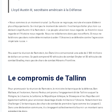
Lloyd Austin III, secrétaire américain à la Défense
« Nous sommes à un moment crucial. La Russie se regroupe, recrute et essaie d’obtenir
plus d’équipements. Ce n’est pas le moment de ralentir. Il est temps d’aller plus loin », a
déclaré Lloyd Austin III à Ramstein. « Le peuple ukrainien nous regarde. Le Kremlin nous
regarde et l’Histoire nous regarde. Nous ne relâcherons donc pas nos efforts. Et nous ne
faiblirons pas dans notre détermination à aider l’Ukraine à se défendre contre l’agression
impériale russe. »
Peu avant la réunion de Ramstein, les États-Unis ont annoncé une aide de 2 500 millions
de dollars en armes. Ce pack comprend 90 véhicules de combat Stryker et 50 véhicules de
combat Bradley, mais pas de chars de combat Abrams Frontline.
Le compromis de Tallinn
Pour promouvoir la réunion de Ramstein, le ministre britannique de la défense, Ben
Wallace, et l’estonien, Hanno Pevkur, ont promu l’engagement dit de Tallinn auquel la
Pologne, la Lituanie, la Lettonie, la République tchèque, la Slovaquie et les Pays-Bas ont
également adhéré, pour annoncer davantage d’aide militaire à l’Ukraine. Notamment les
Challenger 2 britanniques, des chars de combat de première ligne comme les Leopard 2.
Dans une déclaration commune, ils s’engagent collectivement à fournir un montant sans
précédent de dons.