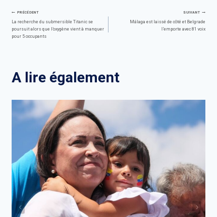
Navigation
PRÉCÉDENT
SUIVANT
La recherche du submersible Titanic se
Málaga est laissé de côté et Belgrade
poursuit alors que l’oxygène vient à manquer
l’emporte avec 81 voix
de
pour 5 occupants
l’article
A lire également