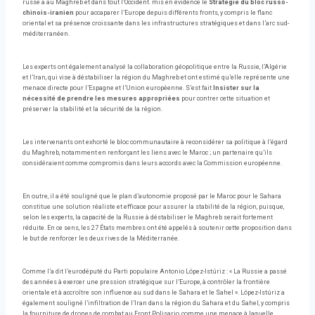
russe a au Maghreb et dans tout l’Occident. mis en évidence le
Stratégie du bloc russo-
chinois-iranien
pour accaparer l’Europe depuis différents fronts, y compris le flanc
oriental et sa présence croissante dans les infrastructures stratégiques et dans l’arc sud-
méditerranéen.
Les experts ont également analysé la collaboration géopolitique entre la Russie, l’Algérie
et l’Iran, qui vise à déstabiliser la région du Maghreb et ont estimé qu’elle représente une
menace directe pour l’Espagne et l’Union européenne. S’est fait
Insister sur la
nécessité de prendre les mesures appropriées
pour contrer cette situation et
préserver la stabilité et la sécurité de la région.
Les intervenants ont exhorté le bloc communautaire à reconsidérer sa politique à l’égard
du Maghreb, notamment en renforçant les liens avec le Maroc ; un partenaire qu’ils
considéraient comme compromis dans leurs accords avec la Commission européenne.
En outre, il a été souligné que le plan d’autonomie proposé par le Maroc pour le Sahara
constitue une solution réaliste et efficace pour assurer la stabilité de la région, puisque,
selon les experts, la capacité de la Russie à déstabiliser le Maghreb serait fortement
réduite. En ce sens, les 27 États membres ont été appelés à soutenir cette proposition dans
le but de renforcer les deux rives de la Méditerranée.
Comme l’a dit l’eurodéputé du Parti populaire Antonio López-Istúriz : « La Russie a passé
des années à exercer une pression stratégique sur l’Europe, à contrôler la frontière
orientale et à accroître son influence au sud dans le Sahara et le Sahel ». López-Istúriz a
également souligné l’infiltration de l’Iran dans la région du Sahara et du Sahel, y compris
la fourniture de drones de combat au Front Polisario, comme une menace à laquelle