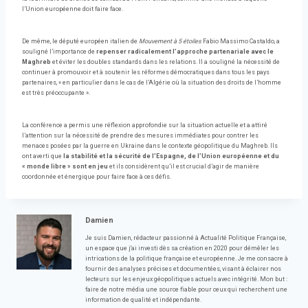
l’Union européenne doit faire face.
De même, le député européen italien de
Mouvement à 5 étoiles
Fabio Massimo Castaldo, a
souligné l’importance de
repenser radicalement l’approche partenariale avec le
Maghreb
et éviter les doubles standards dans les relations. Il a souligné la nécessité de
continuer à promouvoir et à soutenir les réformes démocratiques dans tous les pays
partenaires, « en particulier dans le cas de l’Algérie où la situation des droits de l’homme
est très préoccupante ».
La conférence a permis une réflexion approfondie sur la situation actuelle et a attiré
l’attention sur la nécessité de prendre des mesures immédiates pour contrer les
menaces posées par la guerre en Ukraine dans le contexte géopolitique du Maghreb. Ils
ont averti que
la stabilité et la sécurité de l’Espagne, de l’Union européenne et du
« monde libre » sont en jeu
et ils considèrent qu’il est crucial d’agir de manière
coordonnée et énergique pour faire face à ces défis.
Damien
Je suis Damien, rédacteur passionné à Actualité Politique Française,
un espace que j'ai investi dès sa création en 2020 pour démêler les
intrications de la politique française et européenne. Je me consacre à
fournir des analyses précises et documentées, visant à éclairer nos
lecteurs sur les enjeux géopolitiques actuels avec intégrité. Mon but :
faire de notre média une source fiable pour ceux qui recherchent une
information de qualité et indépendante.