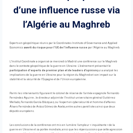
d’une influence russe via
l’Algérie au Maghreb
Experts en géopolitique réunis par le Coordinates Institute of Governance and Applied
Economics
averti du risque pour l’UE de l’influence russe
par l’Algérie au Maghreb.
L’Institut Coordinate a organisé ce mercredi à Madrid une conférence sur le Maghreb
dans le contexte géopolitique de la guerre en Ukraine. L’événement présentait le
participation d’experts de premier plan et de leaders d’opinion
qui a analysé les
implications de la guerre en Ukraine pour la région du Maghreb et son impact sur la
stabilité et la sécurité de l’Espagne et de l’Union européenne.
Parmi les intervenants figuraient le colonel de réserve de l’armée espagnole Fernando
Fernández Aguirre ; le directeur adjoint de l’Institut universitaire général Gutiérrez
Mellado, Fernando García Blázquez, ou l’expert en cybersécurité et homme d’affaires
Álvaro Fernández de Aráoz Gómez de Acebo, entre autres panélistes ainsi que deux
députés européens.
Les conclusions de la conférence ont mis en lumière l’ampleur « inquiétante » de la
guerre en Ukraine et sa portée mondiale, ainsi que les répercussions que cette agression