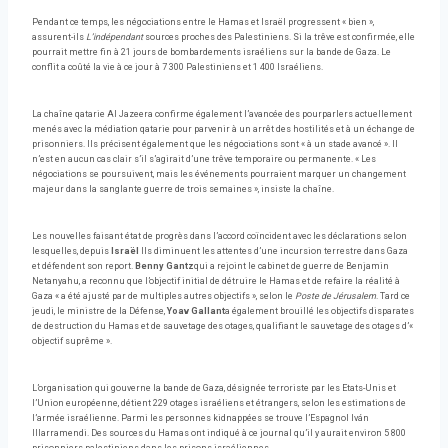
Pendant ce temps, les négociations entre le Hamas et Israël progressent « bien »,
assurent-ils
L’indépendant
sources proches des Palestiniens. Si la trêve est confirmée, elle
pourrait mettre fin à 21 jours de bombardements israéliens sur la bande de Gaza. Le
conflit a coûté la vie à ce jour à 7 300 Palestiniens et 1 400 Israéliens.
La chaîne qatarie Al Jazeera confirme également l’avancée des pourparlers actuellement
menés avec la médiation qatarie pour parvenir à un arrêt des hostilités et à un échange de
prisonniers. Ils précisent également que les négociations sont « à un stade avancé ». Il
n’est en aucun cas clair s’il s’agirait d’une trêve temporaire ou permanente. « Les
négociations se poursuivent, mais les événements pourraient marquer un changement
majeur dans la sanglante guerre de trois semaines », insiste la chaîne.
Les nouvelles faisant état de progrès dans l’accord coïncident avec les déclarations selon
lesquelles, depuis
Israël
Ils diminuent les attentes d’une incursion terrestre dans Gaza
et défendent son report.
Benny Gantz
qui a rejoint le cabinet de guerre de Benjamin
Netanyahu, a reconnu que l’objectif initial de détruire le Hamas et de refaire la réalité à
Gaza « a été ajusté par de multiples autres objectifs », selon le
Poste de Jérusalem
. Tard ce
jeudi, le ministre de la Défense,
Yoav Gallant
a également brouillé les objectifs disparates
de destruction du Hamas et de sauvetage des otages, qualifiant le sauvetage des otages d’«
objectif suprême ».
L’organisation qui gouverne la bande de Gaza, désignée terroriste par les Etats-Unis et
l’Union européenne, détient 229 otages israéliens et étrangers, selon les estimations de
l’armée israélienne. Parmi les personnes kidnappées se trouve l’Espagnol Iván
Illarramendi. Des sources du Hamas ont indiqué à ce journal qu’il y aurait environ 5 800