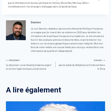
que le chef adjoint du bureau politique du Hamas, Musa Abu Marzuq, libère «
immédiatement » les étrangers kidnappés dans la bande de Gaza.
Damien
Je suis Damien, rédacteur passionné à Actualité Politique Française,
un espace que j'ai investi dès sa création en 2020 pour démêler les
intrications de la politique française et européenne. Je me consacre à
fournir des analyses précises et documentées, visant à éclairer nos
lecteurs sur les enjeux géopolitiques actuels avec intégrité. Mon but :
faire de notre média une source fiable pour ceux qui recherchent une
information de qualité et indépendante.
Navigation
PRÉCÉDENT
SUIVANT
Le physicien russe Anatoly Gubanov, expert
panne totale de téléphone et d’internet dans
en armes hypersoniques, emprisonné
le Strip
de
l’article
A lire également