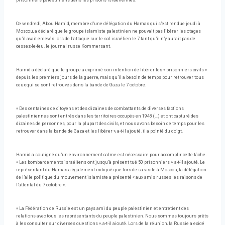
prisonniers palestiniens dans les prisons israéliennes.
Ce vendredi, Abou Hamid, membre d’une délégation du Hamas qui s’est rendue jeudi à
Moscou, a déclaré que le groupe islamiste palestinien ne pouvait pas libérer les otages
qu’il avait enlevés lors de l’attaque sur le sol israélien le 7 tant qu’il n’y aurait pas de
cessez-le-feu. le journal russe Kommersant.
Hamid a déclaré que le groupe a exprimé son intention de libérer les « prisonniers civils »
depuis les premiers jours de la guerre, mais qu’il a besoin de temps pour retrouver tous
ceux qui se sont retrouvés dans la bande de Gaza le 7 octobre.
« Des centaines de citoyens et des dizaines de combattants de diverses factions
palestiniennes sont entrés dans les territoires occupés en 1948 (…) et ont capturé des
dizaines de personnes, pour la plupart des civils, et nous avons besoin de temps pour les
retrouver dans la bande de Gaza et les libérer », a-t-il ajouté. il a pointé du doigt.
Hamid a souligné qu’un environnement calme est nécessaire pour accomplir cette tâche.
« Les bombardements israéliens ont jusqu’à présent tué 50 prisonniers », a-t-il ajouté. Le
représentant du Hamas a également indiqué que lors de sa visite à Moscou, la délégation
de l’aile politique du mouvement islamiste a présenté « aux amis russes les raisons de
l’attentat du 7 octobre ».
« La Fédération de Russie est un pays ami du peuple palestinien et entretient des
relations avec tous les représentants du peuple palestinien. Nous sommes toujours prêts
à les consulter sur diverses questions », a-t-il ajouté. Lors de la réunion, la Russie a exigé