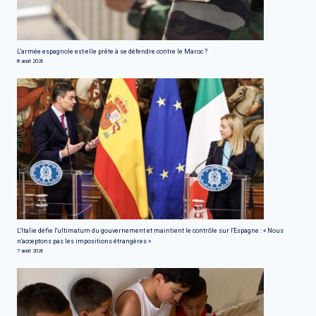
L'armée espagnole est-elle prête à se défendre contre le Maroc ?
8 août 2026
L'Italie défie l'ultimatum du gouvernement et maintient le contrôle sur l'Espagne : « Nous
n'acceptons pas les impositions étrangères »
7 août 2026