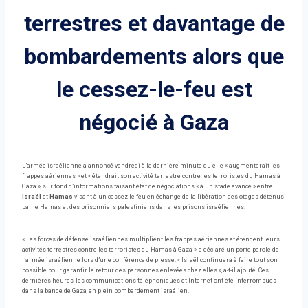
terrestres et davantage de
bombardements alors que
le cessez-le-feu est
négocié à Gaza
L’armée israélienne a annoncé vendredi à la dernière minute qu’elle « augmenterait les
frappes aériennes » et « étendrait son activité terrestre contre les terroristes du Hamas à
Gaza », sur fond d’informations faisant état de négociations « à un stade avancé » entre
Israël
et
Hamas
visant à un cessez-le-feu en échange de la libération des otages détenus
par le Hamas et des prisonniers palestiniens dans les prisons israéliennes.
« Les forces de défense israéliennes multiplient les frappes aériennes et étendent leurs
activités terrestres contre les terroristes du Hamas à Gaza », a déclaré un porte-parole de
l’armée israélienne lors d’une conférence de presse. « Israël continuera à faire tout son
possible pour garantir le retour des personnes enlevées chez elles », a-t-il ajouté. Ces
dernières heures, les communications téléphoniques et Internet ont été interrompues
dans la bande de Gaza, en plein bombardement israélien.