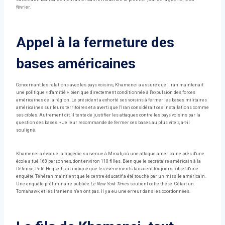
février.
Appel à la fermeture des
bases américaines
Concernant les relations avec les pays voisins, Khamenei a assuré que l'Iran maintenait
une politique « d'amitié », bien que directement conditionnée à l'expulsion des forces
américaines de la région. Le président a exhorté ses voisins à fermer les bases militaires
américaines sur leurs territoires et a averti que l'Iran considérait ces installations comme
ses cibles. Autrement dit, il tente de justifier les attaques contre les pays voisins par la
question des bases. « Je leur recommande de fermer ces bases au plus vite », a-t-il
souligné.
Khamenei a évoqué la tragédie survenue à Minab, où une attaque américaine près d'une
école a tué 168 personnes, dont environ 110 filles. Bien que le secrétaire américain à la
Défense, Pete Hegseth, ait indiqué que les événements faisaient toujours l'objet d'une
enquête, Téhéran maintient que le centre éducatif a été touché par un missile américain.
Une enquête préliminaire publiée
Le New York Times
soutient cette thèse. C'était un
Tomahawk, et les Iraniens n'en ont pas. Il y a eu une erreur dans les coordonnées.