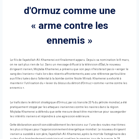
d'Ormuz comme une
« arme contre les
ennemis »
Le fils de l'ayatollah Ali Khamenei est finalement apparu. Depuis sa nomination le 8 mars,
on ne sait plus rien de lui. Dans un message diffusé à la télévision d'État, le nouveau
dirigeant iranien, Mojtaba Khamenei, a prévenu que son pays n'hésiterait pas à « venger le
sang des Iraniens » tués lors des récents affrontements, avec une référence particulière
aux filles tuées dans l'attentat à la bombe contre l'école Minab. Khamenei a exhorté à
maintenir l'utilisation du « levier du blocus du détroit d'Ormuz » comme « arme contre les
ennemis ».
Le trafic dans le détroit stratégique d'Ormuz, par où transite 20 % du pétrole mondial, a été
pratiquement stoppé par les attaques iraniennes contre les navires dans la région.
Mojtaba Khamenei a défendu que cette mesure devait être maintenue pour sauvegarder
les intérêts iraniens et répondre à une agression extérieure.
Cette déclaration accroît considérablement les tensions sur l’une des routes maritimes
les plus critiques pour l’approvisionnement énergétique mondial. Le nouveau dirigeant
iranien a succédé à son père, l'ayatollah Ali Khamenei, après la mort de l'octogénaire des
suites d'un bombardement américain et israélien le premier jour de la guerre, le 28