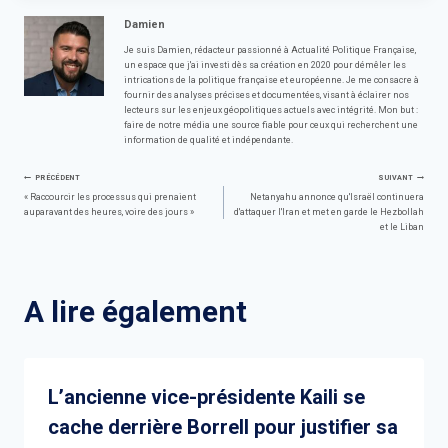
Damien
Je suis Damien, rédacteur passionné à Actualité Politique Française,
un espace que j'ai investi dès sa création en 2020 pour démêler les
intrications de la politique française et européenne. Je me consacre à
fournir des analyses précises et documentées, visant à éclairer nos
lecteurs sur les enjeux géopolitiques actuels avec intégrité. Mon but :
faire de notre média une source fiable pour ceux qui recherchent une
information de qualité et indépendante.
Navigation
PRÉCÉDENT
SUIVANT
« Raccourcir les processus qui prenaient
Netanyahu annonce qu'Israël continuera
auparavant des heures, voire des jours »
d'attaquer l'Iran et met en garde le Hezbollah
de
et le Liban
l’article
A lire également
L’ancienne vice-présidente Kaili se
cache derrière Borrell pour justifier sa