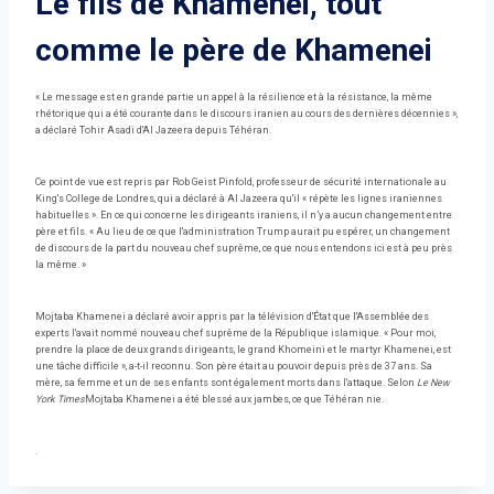
Le fils de Khamenei, tout
comme le père de Khamenei
« Le message est en grande partie un appel à la résilience et à la résistance, la même
rhétorique qui a été courante dans le discours iranien au cours des dernières décennies »,
a déclaré Tohir Asadi d'Al Jazeera depuis Téhéran.
Ce point de vue est repris par Rob Geist Pinfold, professeur de sécurité internationale au
King's College de Londres, qui a déclaré à Al Jazeera qu'il « répète les lignes iraniennes
habituelles ». En ce qui concerne les dirigeants iraniens, il n’y a aucun changement entre
père et fils. « Au lieu de ce que l'administration Trump aurait pu espérer, un changement
de discours de la part du nouveau chef suprême, ce que nous entendons ici est à peu près
la même. »
Mojtaba Khamenei a déclaré avoir appris par la télévision d'État que l'Assemblée des
experts l'avait nommé nouveau chef suprême de la République islamique. « Pour moi,
prendre la place de deux grands dirigeants, le grand Khomeini et le martyr Khamenei, est
une tâche difficile », a-t-il reconnu. Son père était au pouvoir depuis près de 37 ans. Sa
mère, sa femme et un de ses enfants sont également morts dans l'attaque. Selon
Le New
York Times
Mojtaba Khamenei a été blessé aux jambes, ce que Téhéran nie.
.