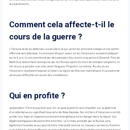
les événements.
Comment cela affecte-t-il le
cours de la guerre ?
L’Ukraine teste les défenses russes dans ce qui serait les premières étapes d’une contre-
offensive tant attendue. Il est encore tôt pour savoir où les Ukrainiens voulaient attaquer
car le 4 juin ils ont commencé par des avancées d’au moins cinq points à Donetsk. Près de
Bakhmut, récemment reconquise par les Russes après dix mois de combats sanglants, ils
ont réussi à prendre une ville, selon Yevgueni Prigozhin lui-même. Au cas où les
Ukrainiens voudraient avancer à travers la région de Kherson maintenant, ils auraient de
sérieuses difficultés en raison des inondations.
Qui en profite ?
quid prodest ?
C’est la question que l’on se pose quand on veut enquêter sur la paternité
d’un attentat aussi significatif que celui de Nova Kajovka. Des milliers d’Ukrainiens ont dû
quitter leur foyer et l’approvisionnement énergétique est en danger dans la région. Les
dégâts écologiques devraient être énormes. La Crimée, annexée par la Russie, sera
également touchée, ce qui pourrait être interprété comme un mauvais service au Kremlin,
si ce n’était du fait que Moscou se livre à de telles actions désespérées et ne montre aucun