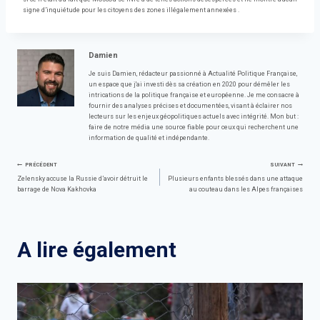
signe d’inquiétude pour les citoyens des zones illégalement annexées .
Damien
Je suis Damien, rédacteur passionné à Actualité Politique Française,
un espace que j'ai investi dès sa création en 2020 pour démêler les
intrications de la politique française et européenne. Je me consacre à
fournir des analyses précises et documentées, visant à éclairer nos
lecteurs sur les enjeux géopolitiques actuels avec intégrité. Mon but :
faire de notre média une source fiable pour ceux qui recherchent une
information de qualité et indépendante.
Navigation
PRÉCÉDENT
SUIVANT
Zelensky accuse la Russie d’avoir détruit le
Plusieurs enfants blessés dans une attaque
barrage de Nova Kakhovka
au couteau dans les Alpes françaises
de
l’article
A lire également