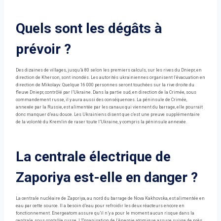
Quels sont les dégâts à
prévoir ?
Des dizaines de villages, jusqu’à 80 selon les premiers calculs, sur les rives du Dniepr, en
direction de Kherson, sont inondés. Les autorités ukrainiennes organisent l’évacuation en
direction de Mikolayv. Quelque 16 000 personnes seront touchées sur la rive droite du
fleuve Dniepr, contrôlé par l’Ukraine. Dans la partie sud, en direction de la Crimée, sous
commandement russe, il y aura aussi des conséquences. La péninsule de Crimée,
annexée par la Russie, est alimentée par les canaux qui viennent du barrage, elle pourrait
donc manquer d’eau douce. Les Ukrainiens disent que c’est une preuve supplémentaire
de la volonté du Kremlin de raser toute l’Ukraine, y compris la péninsule annexée.
La centrale électrique de
Zaporiya est-elle en danger ?
La centrale nucléaire de Zaporiya, au nord du barrage de Nova Kakhovska, est alimentée en
eau par cette source. Il a besoin d’eau pour refroidir les deux réacteurs encore en
fonctionnement. Energeatom assure qu’il n’y a pour le moment aucun risque dans la
centrale, sous contrôle russe. L’Organisation de l’énergie atomique assure suivre de près