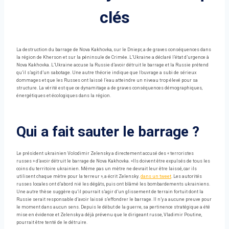
clés
La destruction du barrage de Nova Kakhovka, sur le Dniepr, a de graves conséquences dans
la région de Kherson et sur la péninsule de Crimée. L’Ukraine a déclaré l’état d’urgence à
Nova Kakhovka. L’Ukraine accuse la Russie d’avoir détruit le barrage et la Russie prétend
qu’il s’agit d’un sabotage. Une autre théorie indique que l’ouvrage a subi de sérieux
dommages et que les Russes ont laissé l’eau atteindre un niveau trop élevé pour sa
structure. La vérité est que ce dynamitage a de graves conséquences démographiques,
énergétiques et écologiques dans la région.
Qui a fait sauter le barrage ?
Le président ukrainien Volodimir Zelensky a directement accusé des « terroristes
russes » d’avoir détruit le barrage de Nova Kakhovka. «Ils doivent être expulsés de tous les
coins du territoire ukrainien. Même pas un mètre ne devrait leur être laissé, car ils
utilisent chaque mètre pour la terreur », a écrit Zelensky.
dans un tweet
. Les autorités
russes locales ont d’abord nié les dégâts, puis ont blâmé les bombardements ukrainiens.
Une autre thèse suggère qu’il pourrait s’agir d’un glissement de terrain fortuit dont la
Russie serait responsable d’avoir laissé s’effondrer le barrage. Il n’y a aucune preuve pour
le moment dans aucun sens. Depuis le début de la guerre, sa pertinence stratégique a été
mise en évidence et Zelensky a déjà prévenu que le dirigeant russe, Vladimir Poutine,
pourrait être tenté de le détruire.