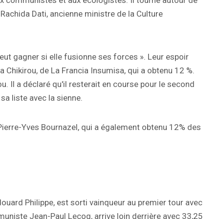
ux communistes et aux écologistes. Il tourne autour de
Rachida Dati, ancienne ministre de la Culture
eut gagner si elle fusionne ses forces ». Leur espoir
a Chikirou, de La Francia Insumisa, qui a obtenu 12 %.
u. Il a déclaré qu'il resterait en course pour le second
a liste avec la sienne.
e Pierre-Yves Bournazel, qui a également obtenu 12% des
ouard Philippe, est sorti vainqueur au premier tour avec
uniste Jean-Paul Lecoq, arrive loin derrière avec 33,25