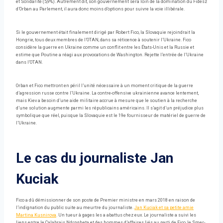
et Solidarité (5,9%). Autrement dit, son gouvernement sera loin de la domination du Fidesz
d’Orban au Parlement, il aura donc moins d’options pour suivre la voie illibérale.
Si le gouvernement était finalement dirigé par Robert Fico, la Slovaquie rejoindrait la
Hongrie, tous deux membres de l’OTAN, dans sa réticence à soutenir l’Ukraine. Fico
considère la guerre en Ukraine comme un conflit entre les États-Unis et la Russie et
estime que Poutine a réagi aux provocations de Washington. Rejette l’entrée de l’Ukraine
dans l’OTAN.
Orban et Fico mettront en péril l’unité nécessaire à un moment critique de la guerre
d’agression russe contre l’Ukraine. La contre-offensive ukrainienne avance lentement,
mais Kiev a besoin d’une aide militaire accrue à mesure que le soutien à la recherche
d’une solution augmente parmi les républicains américains. Il s’agit d’un préjudice plus
symbolique que réel, puisque la Slovaquie est le 19e fournisseur de matériel de guerre de
l’Ukraine.
Le cas du journaliste Jan
Kuciak
Fico a dû démissionner de son poste de Premier ministre en mars 2018 en raison de
l’indignation du public suite au meurtre du journaliste.
Jan Kuciak et sa petite amie
Martina Kusnirova
. Un tueur à gages les a abattus chez eux. Le journaliste a suivi les
liens entre le Calabrais Ndrngheta et des hommes d’affaires liés au parti de Fico, le Smer-