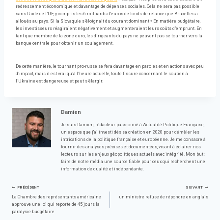
redressement économique et davantage de dépenses sociales. Cela ne sera pas possible
sans l’aide de l’UE, y compris les 6 milliards d’euros de fonds de relance que Bruxelles a
alloués au pays. Si la Slovaquie s’éloignait du courant dominant » En matière budgétaire,
les investisseurs réagiraient négativement et augmenteraient leurs coûts d’emprunt. En
tant que membre de la zone euro, les dirigeants du pays ne peuvent pas se tourner vers la
banque centrale pour obtenir un soulagement.
De cette manière, le tournant pro-russe se fera davantage en paroles et en actions avec peu
d’impact, mais il est vrai qu’à l’heure actuelle, toute fissure concernant le soutien à
l’Ukraine est dangereuse et peut s’élargir.
Damien
Je suis Damien, rédacteur passionné à Actualité Politique Française,
un espace que j'ai investi dès sa création en 2020 pour démêler les
intrications de la politique française et européenne. Je me consacre à
fournir des analyses précises et documentées, visant à éclairer nos
lecteurs sur les enjeux géopolitiques actuels avec intégrité. Mon but :
faire de notre média une source fiable pour ceux qui recherchent une
information de qualité et indépendante.
Navigation
PRÉCÉDENT
SUIVANT
La Chambre des représentants américaine
un ministre refuse de répondre en anglais
approuve une loi qui reporte de 45 jours la
de
paralysie budgétaire