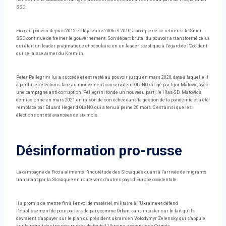
SSD.
Fico, au pouvoir depuis 2012 et déjà entre 2006 et 2010, a accepté de se retirer si le Smer-
SSD continue de freiner le gouvernement. Son départ brutal du pouvoir a transformé celui
qui était un leader pragmatique et populaire en un leader sceptique à l’égard de l’Occident
qui se laisse aimer du Kremlin.
Peter Pellegrini lui a succédé et est resté au pouvoir jusqu’en mars 2020, date à laquelle il
a perdu les élections face au mouvement conservateur OLaNO, dirigé par Igor Matovic, avec
une campagne anti-corruption. Pellegrini fonde un nouveau parti, le Hlas-SD. Matovic a
démissionné en mars 2021 en raison de son échec dans la gestion de la pandémie et a été
remplacé par Eduard Heger d’OLaNO, qui a tenu à peine 20 mois. C’est ainsi que les
élections ont été avancées de six mois.
Désinformation pro-russe
La campagne de Fico a alimenté l’inquiétude des Slovaques quant à l’arrivée de migrants
transitant par la Slovaquie en route vers d’autres pays d’Europe occidentale.
Il a promis de mettre fin à l’envoi de matériel militaire à l’Ukraine et défend
l’établissement de pourparlers de paix, comme Orban, sans insister sur le fait qu’ils
devraient s’appuyer sur le plan du président ukrainien Volodymyr Zelensky, qui s’appuie