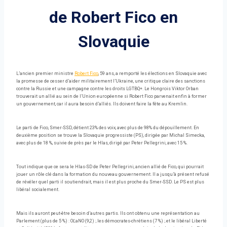
de Robert Fico en
Slovaquie
L’ancien premier ministre
Robert Fico
, 59 ans, a remporté les élections en Slovaquie avec
la promesse de cesser d’aider militairement l’Ukraine, une critique claire des sanctions
contre la Russie et une campagne contre les droits LGTBQ+. Le Hongrois Viktor Orban
trouverait un allié au sein de l’Union européenne si Robert Fico parvenait enfin à former
un gouvernement, car il aura besoin d’alliés. Ils doivent faire la fête au Kremlin.
Le parti de Fico, Smer-SSD, détient 23% des voix, avec plus de 98% du dépouillement. En
deuxième position se trouve la Slovaquie progressiste (PS), dirigée par Michal Simecka,
avec plus de 18 %, suivie de près par le Hlas, dirigé par Peter Pellegrini, avec 15 %.
Tout indique que ce sera le Hlas-SD de Peter Pellegrini, ancien allié de Fico, qui pourrait
jouer un rôle clé dans la formation du nouveau gouvernement. Il a jusqu’à présent refusé
de révéler quel parti il ​​soutiendrait, mais il est plus proche du Smer-SSD. Le PS est plus
libéral socialement.
Mais ils auront peut-être besoin d’autres partis. Ils ont obtenu une représentation au
Parlement (plus de 5 %) : OĽaNO (9,2) ; les démocrates-chrétiens (7 %) ; et le libéral Liberté