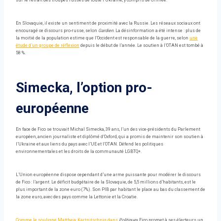
sur le retrait des troupes russes de toute l’Ukraine, y compris de Crimée.
En Slovaquie, il existe un sentiment de proximité avec la Russie. Les réseaux sociaux ont
encouragé ce discours pro-russe, selon
Gardien
. La désinformation a été intense : plus de
la moitié de la population estime que l’Occident est responsable de la guerre, selon
une
étude d’un groupe de réflexion
depuis le début de l’année. Le soutien à l’OTAN est tombé à
58 %.
Simecka, l’option pro-
européenne
En face de Fico se trouvait Michal Simecka, 39 ans, l’un des vice-présidents du Parlement
européen, ancien journaliste et diplômé d’Oxford, qui a promis de maintenir son soutien à
l’Ukraine et aux liens du pays avec l’UE et l’OTAN. Défend les politiques
environnementales et les droits de la communauté LGBTQ+.
L’Union européenne dispose cependant d’une arme puissante pour modérer le discours
de Fico : l’argent. Le déficit budgétaire de la Slovaquie, de 5,5 millions d’habitants, est le
plus important de la zone euro (7%). Son PIB par habitant le place au bas du classement de
la zone euro, avec des pays comme la Lettonie et la Croatie.
Comme le souligne Matthew Kartnitschnig dans
Politique
« Fico promet à ses électeurs un