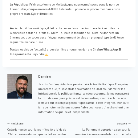
La République Pridnestovienne de Moldavie, que nous connaissons sous le nom de
Transnistrie, compte environ 470 000 habitants. Il possède sa propre monnaie et son
propre drapeau. Kyiv et Bruxelles
Ancien territoire soviétique, il fait partie des nations que Poutine a déjà séduites. La
Biélorussie est dans l’orbite du Kremlin. Mais le maintien de l’Ukraine donnera un
énorme coup de pouce aux alliés, qui comprennent de plus en plus quel type de défense
requiert la menace russe.
Toutes les clés de l'actualité et des dernières nouvelles, dans le
Chaîne WhatsApp El
Independiente
. rejoindre
ici
Damien
Je suis Damien, rédacteur passionné à Actualité Politique Française,
un espace que j'ai investi dès sa création en 2020 pour démêler les
intrications de la politique française et européenne. Je me consacre à
fournir des analyses précises et documentées, visant à éclairer nos
lecteurs sur les enjeux géopolitiques actuels avec intégrité. Mon but :
faire de notre média une source fiable pour ceux qui recherchent une
information de qualité et indépendante.
Navigation
PRÉCÉDENT
SUIVANT
Cuba demande pour la première fois l'aide de
Le Parlement européen exige pour la
l'ONU en raison du manque de lait en poudre
première fois un cessez-le-feu « immédiat »