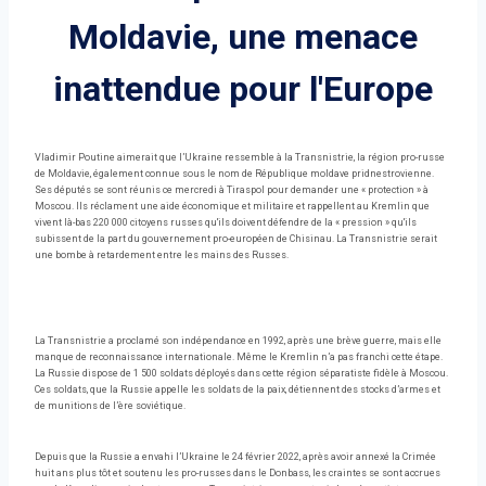
Moldavie, une menace
inattendue pour l'Europe
Vladimir Poutine aimerait que l’Ukraine ressemble à la Transnistrie, la région pro-russe
de Moldavie, également connue sous le nom de République moldave pridnestrovienne.
Ses députés se sont réunis ce mercredi à Tiraspol pour demander une « protection » à
Moscou. Ils réclament une aide économique et militaire et rappellent au Kremlin que
vivent là-bas 220 000 citoyens russes qu'ils doivent défendre de la « pression » qu'ils
subissent de la part du gouvernement pro-européen de Chisinau. La Transnistrie serait
une bombe à retardement entre les mains des Russes.
La Transnistrie a proclamé son indépendance en 1992, après une brève guerre, mais elle
manque de reconnaissance internationale. Même le Kremlin n’a pas franchi cette étape.
La Russie dispose de 1 500 soldats déployés dans cette région séparatiste fidèle à Moscou.
Ces soldats, que la Russie appelle les soldats de la paix, détiennent des stocks d’armes et
de munitions de l’ère soviétique.
Depuis que la Russie a envahi l’Ukraine le 24 février 2022, après avoir annexé la Crimée
huit ans plus tôt et soutenu les pro-russes dans le Donbass, les craintes se sont accrues