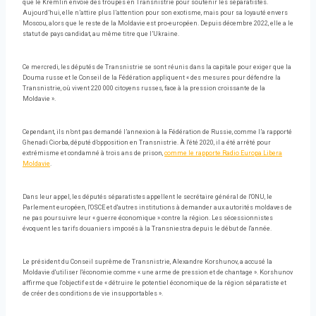
que le Kremlin envoie des troupes en Transnistrie pour soutenir les séparatistes.
Aujourd’hui, elle n’attire plus l’attention pour son exotisme, mais pour sa loyauté envers
Moscou, alors que le reste de la Moldavie est pro-européen. Depuis décembre 2022, elle a le
statut de pays candidat, au même titre que l’Ukraine.
Ce mercredi, les députés de Transnistrie se sont réunis dans la capitale pour exiger que la
Douma russe et le Conseil de la Fédération appliquent « des mesures pour défendre la
Transnistrie, où vivent 220 000 citoyens russes, face à la pression croissante de la
Moldavie ».
Cependant, ils n’ont pas demandé l’annexion à la Fédération de Russie, comme l’a rapporté
Ghenadi Ciorba, député d’opposition en Transnistrie. À l'été 2020, il a été arrêté pour
extrémisme et condamné à trois ans de prison,
comme le rapporte Radio Europa Libera
Moldavie
.
Dans leur appel, les députés séparatistes appellent le secrétaire général de l'ONU, le
Parlement européen, l'OSCE et d'autres institutions à demander aux autorités moldaves de
ne pas poursuivre leur « guerre économique » contre la région. Les sécessionnistes
évoquent les tarifs douaniers imposés à la Transniestra depuis le début de l'année.
Le président du Conseil suprême de Transnistrie, Alexandre Korshunov, a accusé la
Moldavie d'utiliser l'économie comme « une arme de pression et de chantage ». Korshunov
affirme que l'objectif est de « détruire le potentiel économique de la région séparatiste et
de créer des conditions de vie insupportables ».