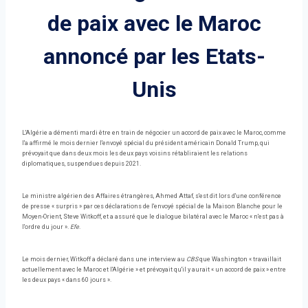
de paix avec le Maroc
annoncé par les Etats-
Unis
L'Algérie a démenti mardi être en train de négocier un accord de paix avec le Maroc, comme
l'a affirmé le mois dernier l'envoyé spécial du président américain Donald Trump, qui
prévoyait que dans deux mois les deux pays voisins rétabliraient les relations
diplomatiques, suspendues depuis 2021.
Le ministre algérien des Affaires étrangères, Ahmed Attaf, s'est dit lors d'une conférence
de presse « surpris » par ces déclarations de l'envoyé spécial de la Maison Blanche pour le
Moyen-Orient, Steve Witkoff, et a assuré que le dialogue bilatéral avec le Maroc « n'est pas à
l'ordre du jour ».
Efe
.
Le mois dernier, Witkoff a déclaré dans une interview au
CBS
que Washington « travaillait
actuellement avec le Maroc et l'Algérie » et prévoyait qu'il y aurait « un accord de paix » entre
les deux pays « dans 60 jours ».