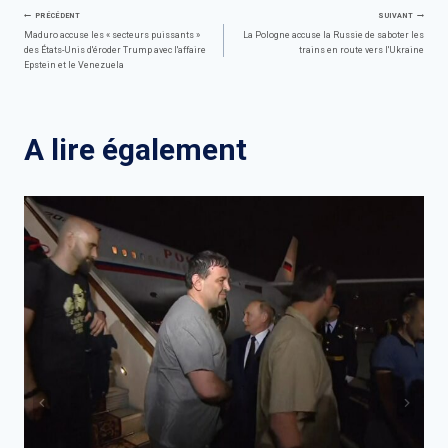
Navigation
PRÉCÉDENT
SUIVANT
Maduro accuse les « secteurs puissants »
La Pologne accuse la Russie de saboter les
des États-Unis d'éroder Trump avec l'affaire
trains en route vers l'Ukraine
de
Epstein et le Venezuela
l’article
A lire également