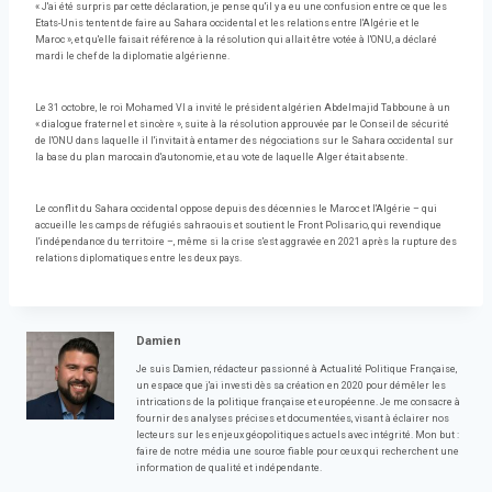
« J'ai été surpris par cette déclaration, je pense qu'il y a eu une confusion entre ce que les
Etats-Unis tentent de faire au Sahara occidental et les relations entre l'Algérie et le
Maroc », et qu'elle faisait référence à la résolution qui allait être votée à l'ONU, a déclaré
mardi le chef de la diplomatie algérienne.
Le 31 octobre, le roi Mohamed VI a invité le président algérien Abdelmajid Tabboune à un
« dialogue fraternel et sincère », suite à la résolution approuvée par le Conseil de sécurité
de l'ONU dans laquelle il l'invitait à entamer des négociations sur le Sahara occidental sur
la base du plan marocain d'autonomie, et au vote de laquelle Alger était absente.
Le conflit du Sahara occidental oppose depuis des décennies le Maroc et l'Algérie – qui
accueille les camps de réfugiés sahraouis et soutient le Front Polisario, qui revendique
l'indépendance du territoire –, même si la crise s'est aggravée en 2021 après la rupture des
relations diplomatiques entre les deux pays.
Damien
Je suis Damien, rédacteur passionné à Actualité Politique Française,
un espace que j'ai investi dès sa création en 2020 pour démêler les
intrications de la politique française et européenne. Je me consacre à
fournir des analyses précises et documentées, visant à éclairer nos
lecteurs sur les enjeux géopolitiques actuels avec intégrité. Mon but :
faire de notre média une source fiable pour ceux qui recherchent une
information de qualité et indépendante.