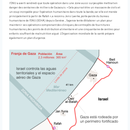
l’ONU a averti vendredi que toute opération dans une zone aussi surpeuplée mettrait en
danger des centaines de milliers de Gazaouis. « Cela pourrait être un massacre de civils et
un coup incroyable pour l'opération humanitaire dans toute la bande, car elle est menée
principalement à partir de Rafah », a reconnu Jens Laerke, porte-parole du bureau
humanitaire de l'ONU (OCHA) depuis Genève. , l'agence tente d'élaborer un plan pour
maintenir ses opérations comprenant des cliniques, des entrepôts de fournitures
humanitaires, des points de distribution alimentaire et une cinquantaine de centres pour
enfants souffrant de malnutrition aiguë. L'Organisation mondiale de la santé prépare
également un plan d'urgence.