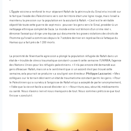
L’Égypte voisine a renforcé le mur séparant Rafah de la péninsule du Sinaï et a insisté sur
le fait que l’exode des Palestiniens vers son territoire était une ligne rouge, mais Israël a
maintenu la pression sur la population en la acculant à Rafah. « L'exil est le véritable
objectif de toute cette guerre de sept mois : pousser les gens vers le Sinaï, procéder à un
nettoyage ethnique complet de Gaza. Le monde entier est témoin d'un crime réel »,
dénonce l'avocat qui dirige une équipe qui documente les graves violations des droits de
l'homme qu'Israël a commises depuis le 7 octobre dernier en représailles à l'attaque du
Hamas qui a fait près de 1 200 morts.
La proximité de l'éventuelle agression a plongé la population réfugiée de Rafah dans un
état de « trouble de stress traumatique constant », a averti cette semaine l'UNRWA, l'agence
des Nations Unies pour les réfugiés palestiniens. « Il n'a pas encore été demandé aux
gens d'évacuer Rafah, mais on a le sentiment que si un accord n'est pas trouvé cette
semaine, cela pourrait se produire », a souligné son directeur.
Philippe Lazzarini
. « Mes
collègues sur le terrain décrivent un état de traumatisme constant parmi les gens. » Pour
le Palestinien qui a survécu à l'angoisse de Rafah et qui a accepté de parler anonymement,
« l'idée que la vie est facile a cessé d'exister ici ». « Nourriture, eau, sécurité, médicaments
ou santé. Nous n'avons rien et nous manquons de tout. Nous sommes prêts à ce que tout
finisse », conclut-il.