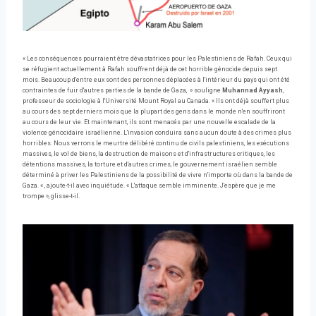
« Les conséquences pourraient être dévastatrices pour les Palestiniens de Rafah. Ceux qui
se réfugient actuellement à Rafah souffrent déjà de cet horrible génocide depuis sept
mois. Beaucoup d'entre eux sont des personnes déplacées à l'intérieur du pays qui ont été
contraintes de fuir d'autres parties de la bande de Gaza, » souligne
Muhannad Ayyash
,
professeur de sociologie à l'Université Mount Royal au Canada. « Ils ont déjà souffert plus
au cours des sept derniers mois que la plupart des gens dans le monde n'en souffriront
au cours de leur vie. Et maintenant, ils sont menacés par une nouvelle escalade de la
violence génocidaire israélienne. L'invasion conduira sans aucun doute à des crimes plus
horribles. Nous verrons le meurtre délibéré continu de civils palestiniens, les exécutions
massives, le vol de biens, la destruction de maisons et d'infrastructures critiques, les
détentions massives, la torture et d'autres crimes, le gouvernement israélien semble
déterminé à priver les Palestiniens de la possibilité de vivre n'importe où dans la bande de
Gaza. « , ajoute-t-il avec inquiétude. « L'attaque semble imminente. J'espère que je me
trompe », glisse-t-il.