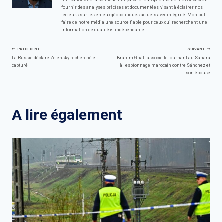
intrications de la politique française et européenne. Je me consacre à
fournir des analyses précises et documentées, visant à éclairer nos
lecteurs sur les enjeux géopolitiques actuels avec intégrité. Mon but :
faire de notre média une source fiable pour ceux qui recherchent une
information de qualité et indépendante.
Navigation
PRÉCÉDENT
SUIVANT
La Russie déclare Zelensky recherché et
Brahim Ghali associe le tournant au Sahara
capturé
à l'espionnage marocain contre Sánchez et
de
son épouse
l’article
A lire également