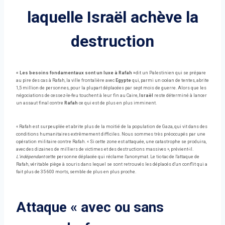
laquelle Israël achève la
destruction
« Les besoins fondamentaux sont un luxe à Rafah »
dit un Palestinien qui se prépare
au pire des cas à Rafah, la ville frontalière avec
Egypte
qui, parmi un océan de tentes, abrite
1,5 million de personnes, pour la plupart déplacées par sept mois de guerre. Alors que les
négociations de cessez-le-feu touchent à leur fin au Caire,
Israël
reste déterminé à lancer
un assaut final contre
Rafah
ce qui est de plus en plus imminent.
« Rafah est surpeuplée et abrite plus de la moitié de la population de Gaza, qui vit dans des
conditions humanitaires extrêmement difficiles. Nous sommes très préoccupés par une
opération militaire contre Rafah. « Si cette zone est attaquée, une catastrophe se produira,
avec des dizaines de milliers de victimes et des destructions massives », prévient-il.
L'indépendant
cette personne déplacée qui réclame l'anonymat. Le tic-tac de l'attaque de
Rafah, véritable piège à souris dans lequel se sont retrouvés les déplacés d'un conflit qui a
fait plus de 35 600 morts, semble de plus en plus proche.
Attaque « avec ou sans