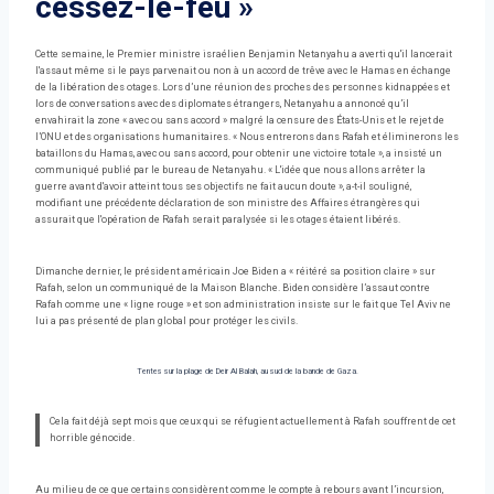
cessez-le-feu »
Cette semaine, le Premier ministre israélien Benjamin Netanyahu a averti qu'il lancerait
l'assaut même si le pays parvenait ou non à un accord de trêve avec le Hamas en échange
de la libération des otages. Lors d’une réunion des proches des personnes kidnappées et
lors de conversations avec des diplomates étrangers, Netanyahu a annoncé qu’il
envahirait la zone « avec ou sans accord » malgré la censure des États-Unis et le rejet de
l’ONU et des organisations humanitaires. « Nous entrerons dans Rafah et éliminerons les
bataillons du Hamas, avec ou sans accord, pour obtenir une victoire totale », a insisté un
communiqué publié par le bureau de Netanyahu. « L'idée que nous allons arrêter la
guerre avant d'avoir atteint tous ses objectifs ne fait aucun doute », a-t-il souligné,
modifiant une précédente déclaration de son ministre des Affaires étrangères qui
assurait que l'opération de Rafah serait paralysée si les otages étaient libérés.
Dimanche dernier, le président américain Joe Biden a « réitéré sa position claire » sur
Rafah, selon un communiqué de la Maison Blanche. Biden considère l’assaut contre
Rafah comme une « ligne rouge » et son administration insiste sur le fait que Tel Aviv ne
lui a pas présenté de plan global pour protéger les civils.
Tentes sur la plage de Deir Al Balah, au sud de la bande de Gaza.
Cela fait déjà sept mois que ceux qui se réfugient actuellement à Rafah souffrent de cet
horrible génocide.
Au milieu de ce que certains considèrent comme le compte à rebours avant l’incursion,