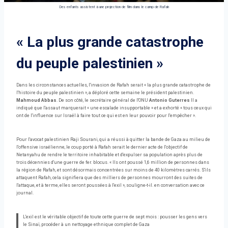
Des enfants assistent à une projection de film dans le camp de Rafah
« La plus grande catastrophe
du peuple palestinien »
Dans les circonstances actuelles, l'invasion de Rafah serait « la plus grande catastrophe de
l'histoire du peuple palestinien », a déploré cette semaine le président palestinien.
Mahmoud Abbas
. De son côté, le secrétaire général de l'ONU
Antonio Guterres
Il a
indiqué que l'assaut marquerait « une escalade insupportable » et a exhorté « tous ceux qui
ont de l'influence sur Israël à faire tout ce qui est en leur pouvoir pour l'empêcher ».
Pour l'avocat palestinien Raji Sourani, qui a réussi à quitter la bande de Gaza au milieu de
l'offensive israélienne, le coup porté à Rafah serait le dernier acte de l'objectif de
Netanyahu de rendre le territoire inhabitable et d'expulser sa population après plus de
trois décennies d'une guerre de fer. blocus. « Ils ont poussé 1,6 million de personnes dans
la région de Rafah, et sont désormais concentrées sur moins de 40 kilomètres carrés. S'ils
attaquent Rafah, cela signifiera que des milliers de personnes mourront des suites de
l'attaque, et à terme, elles seront poussées à l'exil », souligne-t-il. en conversation avec ce
journal.
L'exil est le véritable objectif de toute cette guerre de sept mois : pousser les gens vers
le Sinaï, procéder à un nettoyage ethnique complet de Gaza