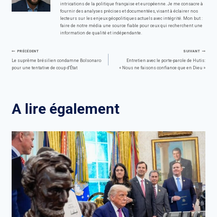
intrications de la politique française et européenne. Je me consacre à
fournir des analyses précises et documentées, visant à éclairer nos
lecteurs sur les enjeux géopolitiques actuels avec intégrité. Mon but :
faire de notre média une source fiable pour ceux qui recherchent une
information de qualité et indépendante.
Navigation
PRÉCÉDENT
SUIVANT
Le suprême brésilien condamne Bolsonaro
Entretien avec le porte-parole de Hutis:
pour une tentative de coup d'État
« Nous ne faisons confiance que en Dieu »
de
l’article
A lire également