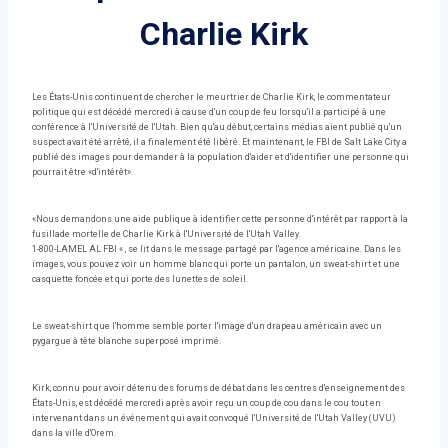
Charlie Kirk
Les États-Unis continuent de chercher le meurtrier de Charlie Kirk, le commentateur
politique qui est décédé mercredi à cause d'un coup de feu lorsqu'il a participé à une
conférence à l'Université de l'Utah. Bien qu'au début, certains médias aient publié qu'un
suspect avait été arrêté, il a finalement été libéré. Et maintenant, le FBI de Salt Lake City a
publié des images pour demander à la population d'aider et d'identifier une personne qui
pourrait être «d'intérêt».
«Nous demandons une aide publique à identifier cette personne d'intérêt par rapport à la
fusillade mortelle de Charlie Kirk à l'Université de l'Utah Valley.
1-800-LAMEL AL FBI « , se lit dans le message partagé par l'agence américaine. Dans les
images, vous pouvez voir un homme blanc qui porte un pantalon, un sweat-shirt et une
casquette foncée et qui porte des lunettes de soleil.
Le sweat-shirt que l'homme semble porter l'image d'un drapeau américain avec un
pygargue à tête blanche superposé imprimé.
Kirk, connu pour avoir détenu des forums de débat dans les centres d'enseignement des
États-Unis, est décédé mercredi après avoir reçu un coup de cou dans le cou tout en
intervenant dans un événement qui avait convoqué l'Université de l'Utah Valley (UVU)
dans la ville d'Orem.