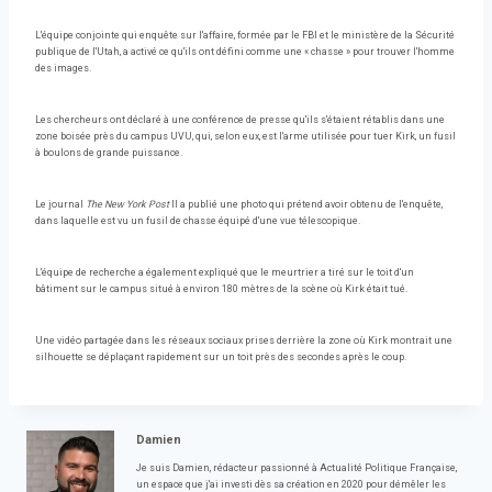
L'équipe conjointe qui enquête sur l'affaire, formée par le FBI et le ministère de la Sécurité
publique de l'Utah, a activé ce qu'ils ont défini comme une « chasse » pour trouver l'homme
des images.
Les chercheurs ont déclaré à une conférence de presse qu'ils s'étaient rétablis dans une
zone boisée près du campus UVU, qui, selon eux, est l'arme utilisée pour tuer Kirk, un fusil
à boulons de grande puissance.
Le journal
The New York Post
Il a publié une photo qui prétend avoir obtenu de l'enquête,
dans laquelle est vu un fusil de chasse équipé d'une vue télescopique.
L'équipe de recherche a également expliqué que le meurtrier a tiré sur le toit d'un
bâtiment sur le campus situé à environ 180 mètres de la scène où Kirk était tué.
Une vidéo partagée dans les réseaux sociaux prises derrière la zone où Kirk montrait une
silhouette se déplaçant rapidement sur un toit près des secondes après le coup.
Damien
Je suis Damien, rédacteur passionné à Actualité Politique Française,
un espace que j'ai investi dès sa création en 2020 pour démêler les