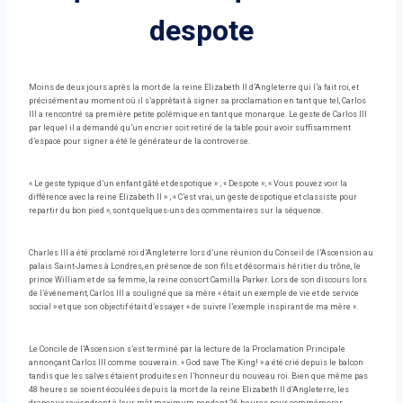
despote
Moins de deux jours après la mort de la reine Elizabeth II d’Angleterre qui l’a fait roi, et
précisément au moment où il s’apprêtait à signer sa proclamation en tant que tel, Carlos
III a rencontré sa première petite polémique en tant que monarque. Le geste de Carlos III
par lequel il a demandé qu’un encrier soit retiré de la table pour avoir suffisamment
d’espace pour signer a été le générateur de la controverse.
« Le geste typique d’un enfant gâté et despotique » ; « Despote »; « Vous pouvez voir la
différence avec la reine Elizabeth II » ; « C’est vrai, un geste despotique et classiste pour
repartir du bon pied », sont quelques-uns des commentaires sur la séquence.
Charles III a été proclamé roi d’Angleterre lors d’une réunion du Conseil de l’Ascension au
palais Saint-James à Londres, en présence de son fils et désormais héritier du trône, le
prince William et de sa femme, la reine consort Camilla Parker. Lors de son discours lors
de l’événement, Carlos III a souligné que sa mère « était un exemple de vie et de service
social » et que son objectif était d’essayer « de suivre l’exemple inspirant de ma mère ».
Le Concile de l’Ascension s’est terminé par la lecture de la Proclamation Principale
annonçant Carlos III comme souverain. « God save The King! » a été crié depuis le balcon
tandis que les salves étaient produites en l’honneur du nouveau roi. Bien que même pas
48 heures se soient écoulées depuis la mort de la reine Elizabeth II d’Angleterre, les