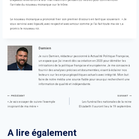
drapeaux reviendront à leur mât maximum pendant 26 heures pour commémorer
l’arrivée du nouveau monarque sur le trône.
Le nouveau monarque a prononcé hier son premier discours en tant que souverain : « Je
vous servirai avec loyauté, avec respect et avec amour comme je l’ai fait toute ma vie », a
promis le nouveau roi.
Damien
Je suis Damien, rédacteur passionné à Actualité Politique Française,
un espace que j'ai investi dès sa création en 2020 pour démêler les
intrications de la politique française et européenne. Je me consacre à
fournir des analyses précises et documentées, visant à éclairer nos
lecteurs sur les enjeux géopolitiques actuels avec intégrité. Mon but :
faire de notre média une source fiable pour ceux qui recherchent une
information de qualité et indépendante.
Navigation
PRÉCÉDENT
SUIVANT
« Je vais essayer de suivre l’exemple
Les funérailles nationales de la reine
inspirant de ma mère »
Elizabeth II auront lieu le 19 septembre.
de
l’article
A lire également