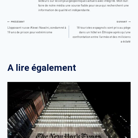
lecteurs sur les enjeux géopolitiques actuels avec intégrité. Mon but :
faire de notre média une source fiable pour ceux qui recherchent une
information de qualité et indépendante.
Navigation
PRÉCÉDENT
SUIVANT
L’opposant russe Alexei Navalni, condamné à
18 touristes espagnols sont pris au piège
19 ans de prison pour extrémisme
dans un hôtel en Éthiopie après qu’une
de
confrontation entre l’armée et des miliciens
a éclaté
l’article
A lire également