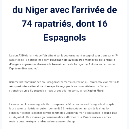
du Niger avec l’arrivée de
74 rapatriés, dont 16
Espagnols
L’avion A330 de l’armée de l’air, affrété par le gouvernement espagnol pour transporter 74
rapatriés de 18 nationalités, dont
16 Espagnols avec quatre membres de la famille
d’origine nigériane
est arrivé à la base aérienne de Torrejón de Ardoz à six heures de
l’après-midi ce vendredi.
Comme l’ont confirmé des sources gouvernementales, l’avion, qui avait décollé ce matin de
aéroport international de niamey
a été reçu par le sous-secrétaire aux affaires
étrangères,
Luis Cuesta
et le directeur des affaires consulaires,
Xavier Marti
.
L’évacuation totale espagnole était composée de 52 personnes -47 Espagnols et cinq de
leurs parents nigériens- qui ont demandé à être évacuées en raison de la situation
d’insécurité et de l’absence de vols commerciaux pour quitter le pays après le coup d’État
du 26 juillet. . Des sources gouvernementales affirment que l’ambassade à Niamey
restera ouverte et que l’ambassadeur y sera en charge.