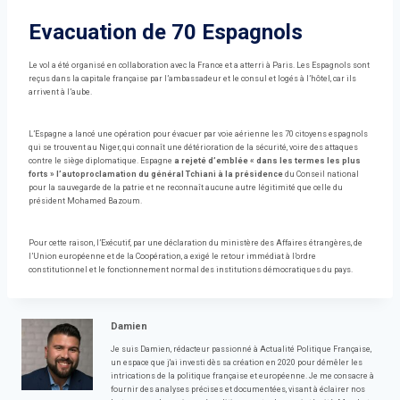
Evacuation de 70 Espagnols
Le vol a été organisé en collaboration avec la France et a atterri à Paris. Les Espagnols sont
reçus dans la capitale française par l’ambassadeur et le consul et logés à l’hôtel, car ils
arrivent à l’aube.
L’Espagne a lancé une opération pour évacuer par voie aérienne les 70 citoyens espagnols
qui se trouvent au Niger, qui connaît une détérioration de la sécurité, voire des attaques
contre le siège diplomatique. Espagne
a rejeté d’emblée « dans les termes les plus
forts » l’autoproclamation du général Tchiani à la présidence
du Conseil national
pour la sauvegarde de la patrie et ne reconnaît aucune autre légitimité que celle du
président Mohamed Bazoum.
Pour cette raison, l’Exécutif, par une déclaration du ministère des Affaires étrangères, de
l’Union européenne et de la Coopération, a exigé le retour immédiat à l’ordre
constitutionnel et le fonctionnement normal des institutions démocratiques du pays.
Damien
Je suis Damien, rédacteur passionné à Actualité Politique Française,
un espace que j'ai investi dès sa création en 2020 pour démêler les
intrications de la politique française et européenne. Je me consacre à
fournir des analyses précises et documentées, visant à éclairer nos