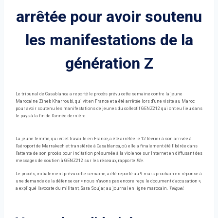
arrêtée pour avoir soutenu
les manifestations de la
génération Z
Le tribunal de Casablanca a reporté le procès prévu cette semaine contre la jeune
Marocaine Zineb Kharroubi, qui vit en France et a été arrêtée lors d'une visite au Maroc
pour avoir soutenu les manifestations de jeunes du collectif GENZ212 qui ont eu lieu dans
le pays à la fin de l'année dernière.
La jeune femme, qui vit et travaille en France, a été arrêtée le 12 février à son arrivée à
l'aéroport de Marrakech et transférée à Casablanca, où elle a finalement été libérée dans
l'attente de son procès pour incitation présumée à la violence sur Internet en diffusant des
messages de soutien à GENZ212 sur les réseaux, rapporte
Efe
.
Le procès, initialement prévu cette semaine, a été reporté au 9 mars prochain en réponse à
une demande de la défense car « nous n'avons pas encore reçu le document d'accusation »,
a expliqué l'avocate du militant, Sara Soujar, au journal en ligne marocain.
Telquel
.