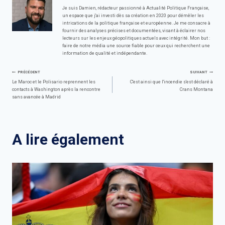
Je suis Damien, rédacteur passionné à Actualité Politique Française,
un espace que j'ai investi dès sa création en 2020 pour démêler les
intrications de la politique française et européenne. Je me consacre à
fournir des analyses précises et documentées, visant à éclairer nos
lecteurs sur les enjeux géopolitiques actuels avec intégrité. Mon but :
faire de notre média une source fiable pour ceux qui recherchent une
information de qualité et indépendante.
Navigation
PRÉCÉDENT
SUIVANT
Le Maroc et le Polisario reprennent les
C'est ainsi que l'incendie s'est déclaré à
contacts à Washington après la rencontre
Crans Montana
de
sans avancée à Madrid
l’article
A lire également