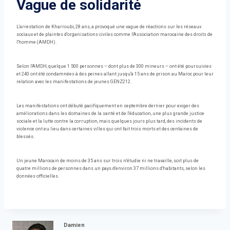
Vague de solidarité
L'arrestation de Kharroubi, 28 ans, a provoqué une vague de réactions sur les réseaux
sociaux et de plaintes d'organisations civiles comme l'Association marocaine des droits de
l'homme (AMDH).
Selon l'AMDH, quelque 1 500 personnes – dont plus de 300 mineurs – ont été poursuivies
et 240 ont été condamnées à des peines allant jusqu'à 15 ans de prison au Maroc pour leur
relation avec les manifestations de jeunes GENZ212.
Les manifestations ont débuté pacifiquement en septembre dernier pour exiger des
améliorations dans les domaines de la santé et de l'éducation, une plus grande justice
sociale et la lutte contre la corruption, mais quelques jours plus tard, des incidents de
violence ont eu lieu dans certaines villes qui ont fait trois morts et des centaines de
blessés.
Un jeune Marocain de moins de 35 ans sur trois n'étudie ni ne travaille, soit plus de
quatre millions de personnes dans un pays d'environ 37 millions d'habitants, selon les
données officielles.
Damien