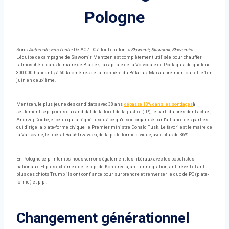
Pologne
Sons
Autoroute vers l'enfer
De AC / DC à tout chiffon. «
Sławomir, Sławomir, Sławomir
« .
L'équipe de campagne de Sławomir Mentzen est complètement utilisée pour chauffer
l'atmosphère dans le maire de Biaplek, la capitale de la Voivodate de Podlaquia de quelque
300 000 habitants, à 60 kilomètres de la frontière du Bélarus. Mai au premier tour et le 1er
juin en deuxième.
Mentzen, le plus jeune des candidats avec 38 ans,
dépasse 18% dans les sondages
à
seulement sept points du candidat de la loi et de la justice (IP), le parti du président actuel,
Andrzej Doube, et celui qui a régné jusqu'à ce qu'il soit organisé par l'alliance des parties
qui dirige la plate-forme civique, le Premier ministre Donald Tusk. Le favori est le maire de
la Varsovine, le libéral Rafał Trzawski, de la plate-forme civique, avec plus de 36%.
En Pologne ce printemps, nous verrons également les libéraux avec les populistes
nationaux. Et plus extrême que le pipi de Konferecja, anti-immigration, anti-réveil et anti-
plus des chiots Trump, ils ont confiance pour surprendre et renverser le duo de PO (plate-
forme) et pipi.
Changement générationnel