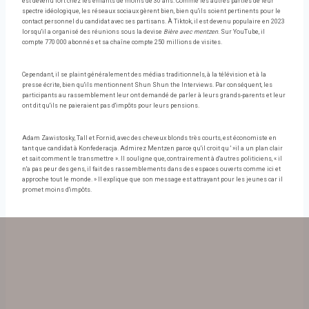
est devenu fort chez les enfants de moins de 30 ans. Comme les autres parties de leur
spectre idéologique, les réseaux sociaux gèrent bien, bien qu'ils soient pertinents pour le
contact personnel du candidat avec ses partisans. À Tiktok, il est devenu populaire en 2023
lorsqu'il a organisé des réunions sous la devise
Bière avec mentzen
. Sur YouTube, il
compte 770 000 abonnés et sa chaîne compte 250 millions de visites.
Cependant, il se plaint généralement des médias traditionnels, à la télévision et à la
presse écrite, bien qu'ils mentionnent Shun Shun the Interviews. Par conséquent, les
participants au rassemblement leur ont demandé de parler à leurs grands-parents et leur
ont dit qu'ils ne paieraient pas d'impôts pour leurs pensions.
Adam Zawistosky, Tall et Fornid, avec des cheveux blonds très courts, est économiste en
tant que candidat à Konfederacja. Admirez Mentzen parce qu'il croit qu ' »il a un plan clair
et sait comment le transmettre ». Il souligne que, contrairement à d'autres politiciens, « il
n'a pas peur des gens, il fait des rassemblements dans des espaces ouverts comme ici et
approche tout le monde. » Il explique que son message est attrayant pour les jeunes car il
promet moins d'impôts.