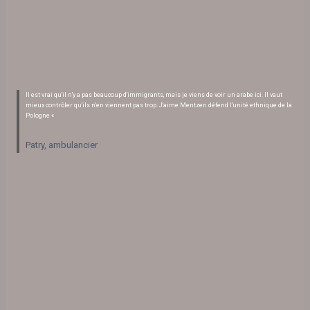
Il est vrai qu'il n'y a pas beaucoup d'immigrants, mais je viens de voir un arabe ici. Il vaut
mieux contrôler qu'ils n'en viennent pas trop. J'aime Mentzen défend l'unité ethnique de la
Pologne «
Patry, ambulancier