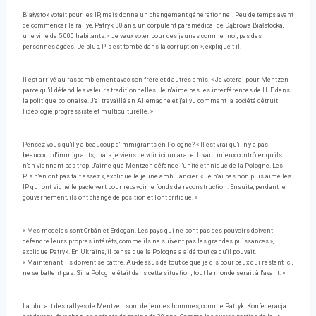
Białystok votait pour les IP, mais donne un changement générationnel. Peu de temps avant
de commencer le rallye, Patryk, 30 ans, un corpulent paramédical de Dąbrowa Białstocka,
une ville de 5 000 habitants. « Je veux voter pour des jeunes comme moi, pas des
personnes âgées. De plus, Pis est tombé dans la corruption », explique-t-il.
Il est arrivé au rassemblement avec son frère et d'autres amis. « Je voterai pour Mentzen
parce qu'il défend les valeurs traditionnelles. Je n'aime pas les interférences de l'UE dans
la politique polonaise. J'ai travaillé en Allemagne et j'ai vu comment la société détruit
l'idéologie progressiste et multiculturelle. »
Pensez-vous qu'il y a beaucoup d'immigrants en Pologne? « Il est vrai qu'il n'y a pas
beaucoup d'immigrants, mais je viens de voir ici un arabe. Il vaut mieux contrôler qu'ils
n'en viennent pas trop. J'aime que Mentzen défende l'unité ethnique de la Pologne. Les
Pis n'en ont pas fait assez », explique le jeune ambulancier. « Je n'ai pas non plus aimé les
IP qui ont signé le pacte vert pour recevoir le fonds de reconstruction. Ensuite, perdant le
gouvernement, ils ont changé de position et l'ont critiqué. »
« Mes modèles sont Orbán et Erdogan. Les pays qui ne sont pas des pouvoirs doivent
défendre leurs propres intérêts, comme ils ne suivent pas les grandes puissances »,
explique Patryk. En Ukraine, il pense que la Pologne a aidé tout ce qu'il pouvait.
« Maintenant, ils doivent se battre. Au-dessus de tout ce que je dis pour ceux qui restent ici,
ne se battent pas. Si la Pologne était dans cette situation, tout le monde serait à l'avant. »
La plupart des rallyes de Mentzen sont de jeunes hommes, comme Patryk. Konfederacja