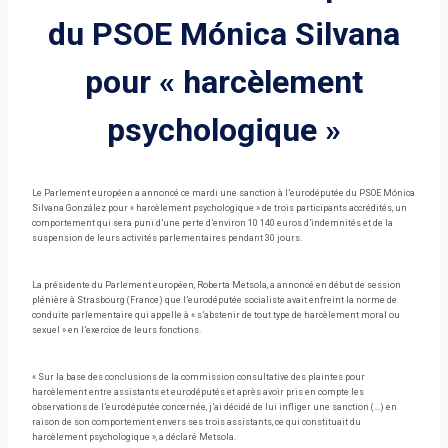
du PSOE Mónica Silvana
pour « harcèlement
psychologique »
Le Parlement européen a annoncé ce mardi une sanction à l’eurodéputée du PSOE Mónica
Silvana González pour « harcèlement psychologique » de trois participants accrédités, un
comportement qui sera puni d’une perte d’environ 10 140 euros d’indemnités et de la
suspension de leurs activités parlementaires pendant 30 jours.
La présidente du Parlement européen, Roberta Metsola, a annoncé en début de session
plénière à Strasbourg (France) que l’eurodéputée socialiste avait enfreint la norme de
conduite parlementaire qui appelle à « s’abstenir de tout type de harcèlement moral ou
sexuel » en l’exercice de leurs fonctions.
« Sur la base des conclusions de la commission consultative des plaintes pour
harcèlement entre assistants et eurodéputés et après avoir pris en compte les
observations de l’eurodéputée concernée, j’ai décidé de lui infliger une sanction (…) en
raison de son comportement envers ses trois assistants, ce qui constituait du
harcèlement psychologique », a déclaré Metsola.