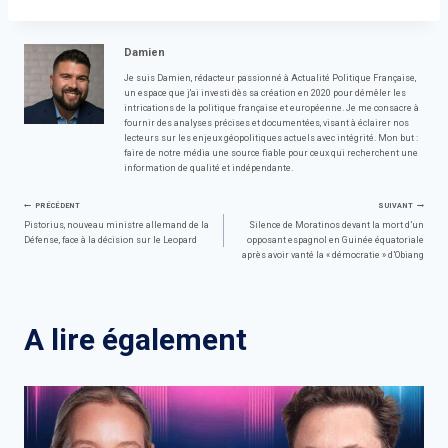
Damien
Je suis Damien, rédacteur passionné à Actualité Politique Française,
un espace que j'ai investi dès sa création en 2020 pour démêler les
intrications de la politique française et européenne. Je me consacre à
fournir des analyses précises et documentées, visant à éclairer nos
lecteurs sur les enjeux géopolitiques actuels avec intégrité. Mon but :
faire de notre média une source fiable pour ceux qui recherchent une
information de qualité et indépendante.
Navigation
PRÉCÉDENT
SUIVANT
Pistorius, nouveau ministre allemand de la
Silence de Moratinos devant la mort d’un
Défense, face à la décision sur le Leopard
opposant espagnol en Guinée équatoriale
de
après avoir vanté la « démocratie » d’Obiang
l’article
A lire également