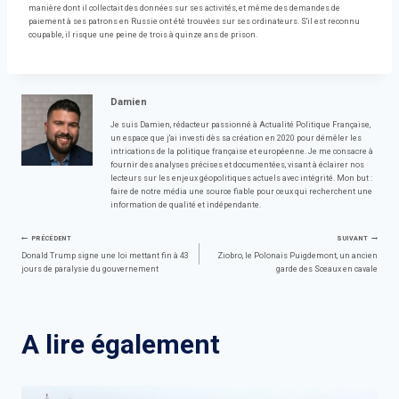
manière dont il collectait des données sur ses activités, et même des demandes de
paiement à ses patrons en Russie ont été trouvées sur ses ordinateurs. S'il est reconnu
coupable, il risque une peine de trois à quinze ans de prison.
Damien
Je suis Damien, rédacteur passionné à Actualité Politique Française,
un espace que j'ai investi dès sa création en 2020 pour démêler les
intrications de la politique française et européenne. Je me consacre à
fournir des analyses précises et documentées, visant à éclairer nos
lecteurs sur les enjeux géopolitiques actuels avec intégrité. Mon but :
faire de notre média une source fiable pour ceux qui recherchent une
information de qualité et indépendante.
Navigation
PRÉCÉDENT
SUIVANT
Donald Trump signe une loi mettant fin à 43
Ziobro, le Polonais Puigdemont, un ancien
jours de paralysie du gouvernement
garde des Sceaux en cavale
de
l’article
A lire également