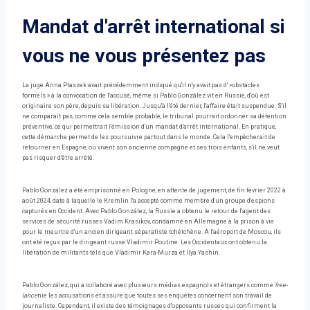
Mandat d'arrêt international si
vous ne vous présentez pas
La juge Anna Ptaszek avait précédemment indiqué qu'il n'y avait pas d' »obstacles
formels » à la convocation de l'accusé, même si Pablo González vit en Russie, d'où est
originaire son père, depuis sa libération. Jusqu'à l'été dernier, l'affaire était suspendue. S'il
ne comparaît pas, comme cela semble probable, le tribunal pourrait ordonner sa détention
préventive, ce qui permettrait l'émission d'un mandat d'arrêt international. En pratique,
cette démarche permet de les poursuivre partout dans le monde. Cela l'empêcherait de
retourner en Espagne, où vivent son ancienne compagne et ses trois enfants, s'il ne veut
pas risquer d'être arrêté.
Pablo González a été emprisonné en Pologne, en attente de jugement, de fin février 2022 à
août 2024, date à laquelle le Kremlin l'a accepté comme membre d'un groupe d'espions
capturés en Occident. Avec Pablo González, la Russie a obtenu le retour de l'agent des
services de sécurité russes Vadim Krasikov, condamné en Allemagne à la prison à vie
pour le meurtre d'un ancien dirigeant séparatiste tchétchène. A l'aéroport de Moscou, ils
ont été reçus par le dirigeant russe Vladimir Poutine. Les Occidentaux ont obtenu la
libération de militants tels que Vladimir Kara-Murza et Ilya Yashin.
Pablo González, qui a collaboré avec plusieurs médias espagnols et étrangers comme
free-
lance
nie les accusations et assure que toutes ses enquêtes concernent son travail de
journaliste. Cependant, il existe des témoignages d'opposants russes qui confirment la