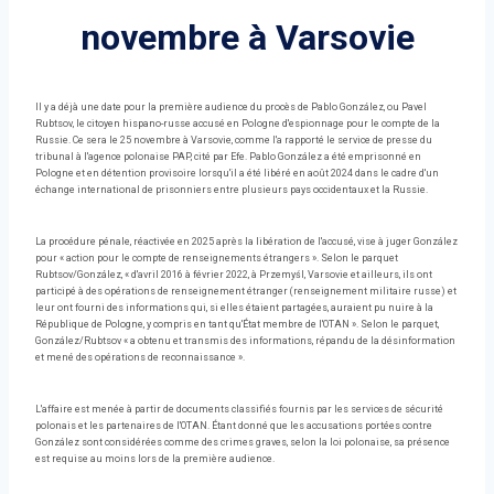
novembre à Varsovie
Il y a déjà une date pour la première audience du procès de Pablo González, ou Pavel
Rubtsov, le citoyen hispano-russe accusé en Pologne d'espionnage pour le compte de la
Russie. Ce sera le 25 novembre à Varsovie, comme l'a rapporté le service de presse du
tribunal à l'agence polonaise PAP, cité par Efe. Pablo González a été emprisonné en
Pologne et en détention provisoire lorsqu'il a été libéré en août 2024 dans le cadre d'un
échange international de prisonniers entre plusieurs pays occidentaux et la Russie.
La procédure pénale, réactivée en 2025 après la libération de l'accusé, vise à juger González
pour « action pour le compte de renseignements étrangers ». Selon le parquet
Rubtsov/González, « d'avril 2016 à février 2022, à Przemyśl, Varsovie et ailleurs, ils ont
participé à des opérations de renseignement étranger (renseignement militaire russe) et
leur ont fourni des informations qui, si elles étaient partagées, auraient pu nuire à la
République de Pologne, y compris en tant qu'État membre de l'OTAN ». Selon le parquet,
González/Rubtsov « a obtenu et transmis des informations, répandu de la désinformation
et mené des opérations de reconnaissance ».
L'affaire est menée à partir de documents classifiés fournis par les services de sécurité
polonais et les partenaires de l'OTAN. Étant donné que les accusations portées contre
González sont considérées comme des crimes graves, selon la loi polonaise, sa présence
est requise au moins lors de la première audience.