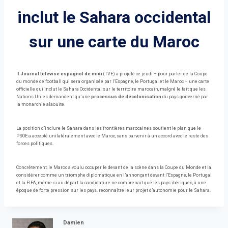
inclut le Sahara occidental
sur une carte du Maroc
Il
Journal télévisé espagnol de midi
(TVE) a projeté ce jeudi – pour parler de la Coupe
du monde de football qui sera organisée par l’Espagne, le Portugal et le Maroc – une carte
officielle qui inclut le Sahara Occidental sur le territoire marocain, malgré le fait que les
Nations Unies demandent qu’une
processus de décolonisation
du pays gouverné par
la monarchie alaouite.
La position d’inclure le Sahara dans les frontières marocaines soutient le plan que le
PSOE a accepté unilatéralement avec le Maroc, sans parvenir à un accord avec le reste des
forces politiques.
Concrètement, le Maroc a voulu occuper le devant de la scène dans la Coupe du Monde et la
considérer comme un triomphe diplomatique en l’annonçant devant l’Espagne, le Portugal
et la FIFA, même si au départ la candidature ne comprenait que les pays ibériques, à une
époque de forte pression sur les pays. reconnaître leur projet d’autonomie pour le Sahara.
Damien