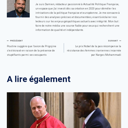
Je suis Damien, rédacteur passionné à Actualité Politique Française,
un espace que j'ai investi dès sa création en 2020 pour démêler les
intrications de la politique française et européenne. Je me consacre à
fournir des analyses précises et documentées, visant à éclairer nos
lecteurs sur les enjeux géopolitiques actuels avec intégrité. Mon but :
faire de notre média une source fiable pour ceux qui recherchent une
information de qualité et indépendante.
Navigation
PRÉCÉDENT
SUIVANT
Poutine suggère que l’avion de Prigojine
Le prix Nobel de la paix récompense la
s’est écrasé en raison de la présence de
résistance des femmes iraniennes incarnée
de
stupéfiants parmi ses occupants
par Narges Mohammadi
l’article
A lire également