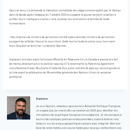
Dans ce sens, il a demandé la libération immédiate des otages encore captifs par le Hamas
dans la bande après l'attaque du 7 octobre 2023 et a appelé le gouvernement israélien à
arrêter leurs « tactiques cruelles » et à soulever les restrictions à l'entrée de l'aide
humanitaire.
« Des dizaines de milliers de personnes ont été tuées, dont des milliers de personnes
essayant de collecter l'eau et la nourriture. Cette mort et la destruction nous horrisent
tous. Cela doit se terminer », a déclaré Starmer.
Quelques minutes avant l'annonce officielle du Royaume-Uni, le Canada a avancé et a fait
de même, devenant ainsi le premier pays du G7 à reconnaître la Palestine, également
simultanément avec l'Australie et l'attente d'un autre nombre de pays qui seront ajoutés à
la liste avant la célébration de l'Assemblée générale des Nations Unies la semaine
prochaine.
Damien
Je suis Damien, rédacteur passionné à Actualité Politique Française,
un espace que j'ai investi dès sa création en 2020 pour démêler les
intrications de la politique française et européenne. Je me consacre à
fournir des analyses précises et documentées, visant à éclairer nos
lecteurs sur les enjeux géopolitiques actuels avec intégrité. Mon but :
faire de notre média une source fiable pour ceux qui recherchent une