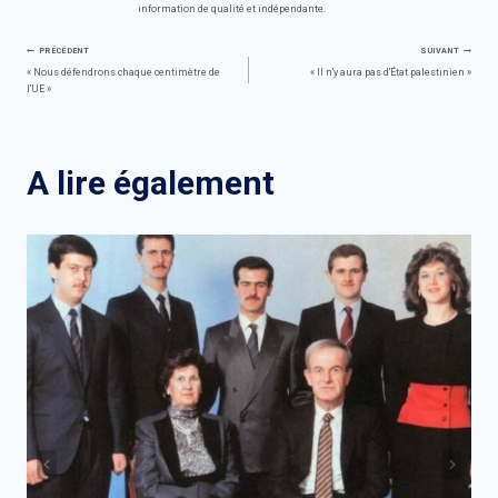
information de qualité et indépendante.
Navigation
PRÉCÉDENT
SUIVANT
« Nous défendrons chaque centimètre de
« Il n'y aura pas d'État palestinien »
l'UE »
de
l’article
A lire également