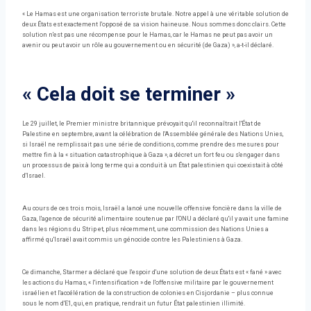
« Le Hamas est une organisation terroriste brutale. Notre appel à une véritable solution de
deux États est exactement l'opposé de sa vision haineuse. Nous sommes donc clairs. Cette
solution n'est pas une récompense pour le Hamas, car le Hamas ne peut pas avoir un
avenir ou peut avoir un rôle au gouvernement ou en sécurité (de Gaza) », a-t-il déclaré.
« Cela doit se terminer »
Le 29 juillet, le Premier ministre britannique prévoyait qu'il reconnaîtrait l'État de
Palestine en septembre, avant la célébration de l'Assemblée générale des Nations Unies,
si Israël ne remplissait pas une série de conditions, comme prendre des mesures pour
mettre fin à la « situation catastrophique à Gaza », a décret un fort feu ou s'engager dans
un processus de paix à long terme qui a conduit à un État palestinien qui coexistait à côté
d'Israel.
Au cours de ces trois mois, Israël a lancé une nouvelle offensive foncière dans la ville de
Gaza, l'agence de sécurité alimentaire soutenue par l'ONU a déclaré qu'il y avait une famine
dans les régions du Strip et, plus récemment, une commission des Nations Unies a
affirmé qu'Israël avait commis un génocide contre les Palestiniens à Gaza.
Ce dimanche, Starmer a déclaré que l'espoir d'une solution de deux États est « fané » avec
les actions du Hamas, « l'intensification » de l'offensive militaire par le gouvernement
israélien et l'accélération de la construction de colonies en Cisjordanie – plus connue
sous le nom d'E1, qui, en pratique, rendrait un futur État palestinien illimité.