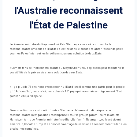
l'Australie reconnaissent
l'État de Palestine
Le Premier ministre du Royaume-Uni, Keir Starmer, a annoncé ce dimanche la
reconnaissance officielle de l'État de Palestine dans le but de « relancer l'espoir de paix »
pour les Palestiniens et les Israéliens sous une solution de deux États.
« Compte tenu de l'horreur croissante au Moyen-Orient, nous agissons pour maintenir la
possibilité de la paix en vie et une solution de deux États.
« Il y a plus de 75 ans, nous avons reconnu l'État d'Israël comme une patrie pour le peuple
juif. Aujourd'hui, nous rejoignons plus de 150 pays qui reconnaissent également l'État
palestinien », a-t-il ajouté.
Dans son discours, environ 6 minutes, Starmer a clairement indiqué que cette
reconnaissance n'est pas une « récompense » pour le groupe paramilitaire islamiste
Hamás, en tant que Premier ministre israélien, Benjamín Netanyahu, ou le président
américain, Donald Trump, et a annoncé davantage de sanctions à ses composants dans les
prochaines semaines.