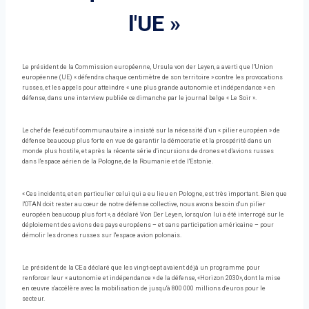
l'UE »
Le président de la Commission européenne, Ursula von der Leyen, a averti que l'Union
européenne (UE) « défendra chaque centimètre de son territoire » contre les provocations
russes, et les appels pour atteindre « une plus grande autonomie et indépendance » en
défense, dans une interview publiée ce dimanche par le journal belge « Le Soir ».
Le chef de l'exécutif communautaire a insisté sur la nécessité d'un « pilier européen » de
défense beaucoup plus forte en vue de garantir la démocratie et la prospérité dans un
monde plus hostile, et après la récente série d'incursions de drones et d'avions russes
dans l'espace aérien de la Pologne, de la Roumanie et de l'Estonie.
« Ces incidents, et en particulier celui qui a eu lieu en Pologne, est très important. Bien que
l'OTAN doit rester au cœur de notre défense collective, nous avons besoin d'un pilier
européen beaucoup plus fort », a déclaré Von Der Leyen, lorsqu'on lui a été interrogé sur le
déploiement des avions des pays européens – et sans participation américaine – pour
démolir les drones russes sur l'espace avion polonais.
Le président de la CE a déclaré que les vingt-sept avaient déjà un programme pour
renforcer leur « autonomie et indépendance » de la défense, «Horizon 2030», dont la mise
en œuvre s'accélère avec la mobilisation de jusqu'à 800 000 millions d'euros pour le
secteur.