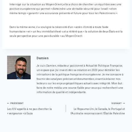
Interrogé sur la situation au Moyen-Orient, elle a choisi de chercher un équilibre avec une
position européenne qui permet « d'atteindre une véritable sécurité pour Israël » et en
même temps « garantir une assurance présente et future pour tous les Palestiniens ».
Dans la même veine, il a souligné la nécessité d'un « accès illimité à toute l'aide
humanitaire » et « un feu immédiat élevé », et a réitéré que « la solution de deux États est la
seule perspective pour une paix durable » au Moyen-Orient.
Damien
Je suis Damien, rédacteur passionné à Actualité Politique Française,
un espace que j'ai investi dès sa création en 2020 pour démêler les
intrications de la politique française et européenne. Je me consacre à
fournir des analyses précises et documentées, visant à éclairer nos
lecteurs sur les enjeux géopolitiques actuels avec intégrité. Mon but :
faire de notre média une source fiable pour ceux qui recherchent une
information de qualité et indépendante.
Navigation
PRÉCÉDENT
SUIVANT
Leo XIV appelle à ne pas chercher la
Le Royaume-Uni, le Canada, le Portugal et
« vengeance » à Gaza
l'Australie reconnaissent l'État de Palestine
de
l’article