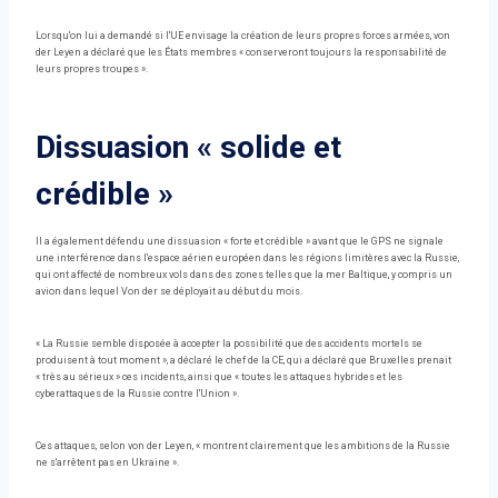
Lorsqu'on lui a demandé si l'UE envisage la création de leurs propres forces armées, von
der Leyen a déclaré que les États membres « conserveront toujours la responsabilité de
leurs propres troupes ».
Dissuasion « solide et
crédible »
Il a également défendu une dissuasion « forte et crédible » avant que le GPS ne signale
une interférence dans l'espace aérien européen dans les régions limitères avec la Russie,
qui ont affecté de nombreux vols dans des zones telles que la mer Baltique, y compris un
avion dans lequel Von der se déployait au début du mois.
« La Russie semble disposée à accepter la possibilité que des accidents mortels se
produisent à tout moment », a déclaré le chef de la CE, qui a déclaré que Bruxelles prenait
« très au sérieux » ces incidents, ainsi que « toutes les attaques hybrides et les
cyberattaques de la Russie contre l'Union ».
Ces attaques, selon von der Leyen, « montrent clairement que les ambitions de la Russie
ne s'arrêtent pas en Ukraine ».