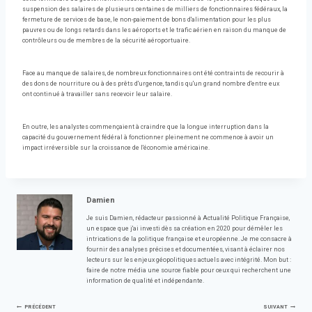
suspension des salaires de plusieurs centaines de milliers de fonctionnaires fédéraux, la
fermeture de services de base, le non-paiement de bons d'alimentation pour les plus
pauvres ou de longs retards dans les aéroports et le trafic aérien en raison du manque de
contrôleurs ou de membres de la sécurité aéroportuaire.
Face au manque de salaires, de nombreux fonctionnaires ont été contraints de recourir à
des dons de nourriture ou à des prêts d'urgence, tandis qu'un grand nombre d'entre eux
ont continué à travailler sans recevoir leur salaire.
En outre, les analystes commençaient à craindre que la longue interruption dans la
capacité du gouvernement fédéral à fonctionner pleinement ne commence à avoir un
impact irréversible sur la croissance de l'économie américaine.
Damien
Je suis Damien, rédacteur passionné à Actualité Politique Française,
un espace que j'ai investi dès sa création en 2020 pour démêler les
intrications de la politique française et européenne. Je me consacre à
fournir des analyses précises et documentées, visant à éclairer nos
lecteurs sur les enjeux géopolitiques actuels avec intégrité. Mon but :
faire de notre média une source fiable pour ceux qui recherchent une
information de qualité et indépendante.
PRÉCÉDENT
SUIVANT