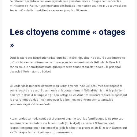
de rétroactivité d'être à nouveau payés depuis plus d'un mois, ainsi que de financer les
ministères de l'Agriculture (en charge des bons d'alimentation pour les plus pauvres), des
Anciens Combattants et d'autres agences jusqu'au 30 janvier.
Les citoyens comme « otages
»
Dans le cadre des négociations d'aujourd'hui, le côté républicain a assuré aux démocrates
qu'ils voteraient en décembre pour prolonger les subventions de l'Affordable Care Act,
connu sous le nom d'Obamacare, qui expire cette année et qui était devenu le principal
obstacle à l'extension du budget.
Le leader de la minorité démocrate au Sénat américain, Chuck Schumer, s'est opposé ce
soir à l'accord et a assuré que, même si le gouvernement fédéral était fermé, le président
américain Donald Trump avait pris en « otages » les Américains concernés en suspendant
le programme d'aide alimentaire pour les familles, les anciens combattants, les
personnes âgées et les enfants.
« La crise des soins de santé est si grave et urgente pour les familles que je ne peux pas
soutenir cette résolution sur la continuité (du budget) », a déclaré Schumer, dont
l'opposition comprenait également celle de la sénatrice progressiste Elizabeth Warren, qui
a affirmé que l'accord était une « grosse erreur ».