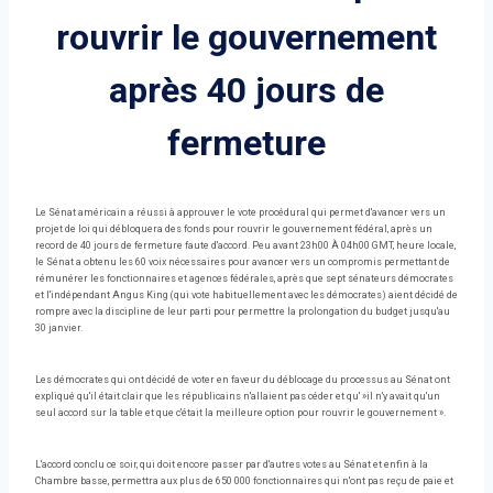
rouvrir le gouvernement
après 40 jours de
fermeture
Le Sénat américain a réussi à approuver le vote procédural qui permet d'avancer vers un
projet de loi qui débloquera des fonds pour rouvrir le gouvernement fédéral, après un
record de 40 jours de fermeture faute d'accord. Peu avant 23h00 À 04h00 GMT, heure locale,
le Sénat a obtenu les 60 voix nécessaires pour avancer vers un compromis permettant de
rémunérer les fonctionnaires et agences fédérales, après que sept sénateurs démocrates
et l'indépendant Angus King (qui vote habituellement avec les démocrates) aient décidé de
rompre avec la discipline de leur parti pour permettre la prolongation du budget jusqu'au
30 janvier.
Les démocrates qui ont décidé de voter en faveur du déblocage du processus au Sénat ont
expliqué qu'il était clair que les républicains n'allaient pas céder et qu' »il n'y avait qu'un
seul accord sur la table et que c'était la meilleure option pour rouvrir le gouvernement ».
L'accord conclu ce soir, qui doit encore passer par d'autres votes au Sénat et enfin à la
Chambre basse, permettra aux plus de 650 000 fonctionnaires qui n'ont pas reçu de paie et