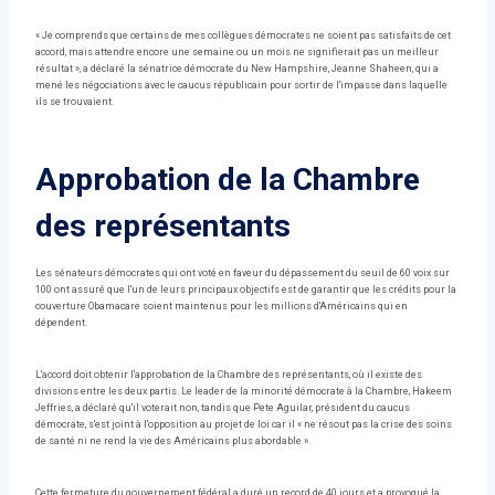
« Je comprends que certains de mes collègues démocrates ne soient pas satisfaits de cet
accord, mais attendre encore une semaine ou un mois ne signifierait pas un meilleur
résultat », a déclaré la sénatrice démocrate du New Hampshire, Jeanne Shaheen, qui a
mené les négociations avec le caucus républicain pour sortir de l'impasse dans laquelle
ils se trouvaient.
Approbation de la Chambre
des représentants
Les sénateurs démocrates qui ont voté en faveur du dépassement du seuil de 60 voix sur
100 ont assuré que l'un de leurs principaux objectifs est de garantir que les crédits pour la
couverture Obamacare soient maintenus pour les millions d'Américains qui en
dépendent.
L'accord doit obtenir l'approbation de la Chambre des représentants, où il existe des
divisions entre les deux partis. Le leader de la minorité démocrate à la Chambre, Hakeem
Jeffries, a déclaré qu'il voterait non, tandis que Pete Aguilar, président du caucus
démocrate, s'est joint à l'opposition au projet de loi car il « ne résout pas la crise des soins
de santé ni ne rend la vie des Américains plus abordable ».
Cette fermeture du gouvernement fédéral a duré un record de 40 jours et a provoqué la