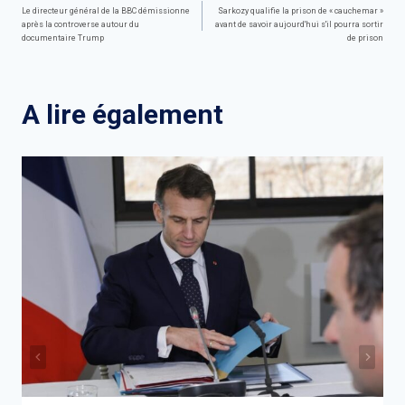
Navigation
Le directeur général de la BBC démissionne
Sarkozy qualifie la prison de « cauchemar »
après la controverse autour du
avant de savoir aujourd'hui s'il pourra sortir
de
documentaire Trump
de prison
l’article
A lire également