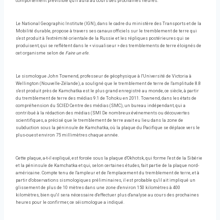
comportement prévisible qu'il aura au cours des prochaines heures.
Le National Geographic Institute (IGN), dans le cadre du ministère des Transports et de la
Mobilité durable, propose à travers ses canaux officiels sur le tremblement de terre qui
s'est produit à l'extrémité orientale de la Russie et les répliques postérieures qui se
produisent, qui se reflètent dans le « visualiseur » des tremblements de terre éloignés de
cet organisme selon de
Faire un efe
.
Le sismologue John Townend, professeur de géophysique à l'Université de Victoria à
Wellington (Nouvelle-Zélande), a souligné que le tremblement de terre de l'amplitude 8.8
s'est produit près de Kamchatka est le plus grand enregistré au monde, ce siècle, à partir
du tremblement de terre des médias 9.1 de Tohoku en 2011. Townend, dans les états de
compréhension du SCIED Centre des médias (SMC), un bureau indépendant, qui a
contribué à la rédaction des médias (SMI De nombreux événements ou découvertes
scientifiques, a précisé que le tremblement de terre avait eu lieu dans la zone de
subduction sous la péninsule de Kamchatka, où la plaque du Pacifique se déplace vers le
plus-ouest environ 75 millimètres chaque année.
Cette plaque, a-t-il expliqué, est forcée sous la plaque d'Okhotsk, qui forme l'est de la Sibérie
et la péninsule de Kamchatka et qui, selon certaines études, fait partie de la plaque nord-
américaine. Compte tenu de l'ampleur et de l'emplacement du tremblement de terre, et à
partir d'observations sismologiques préliminaires, il est probable qu'il ait impliqué un
glissement de plus de 10 mètres dans une zone d'environ 150 kilomètres à 400
kilomètres, bien qu'il sera nécessaire d'effectuer plus d'analyse au cours des prochaines
heures pour le confirmer, ce séismologue a indiqué.