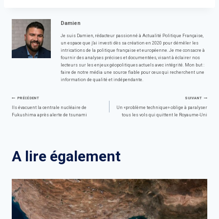
Damien
Je suis Damien, rédacteur passionné à Actualité Politique Française,
un espace que j'ai investi dès sa création en 2020 pour démêler les
intrications de la politique française et européenne. Je me consacre à
fournir des analyses précises et documentées, visant à éclairer nos
lecteurs sur les enjeux géopolitiques actuels avec intégrité. Mon but :
faire de notre média une source fiable pour ceux qui recherchent une
information de qualité et indépendante.
Navigation
PRÉCÉDENT
SUIVANT
Ils évacuent la centrale nucléaire de
Un «problème technique» oblige à paralyser
Fukushima après alerte de tsunami
tous les vols qui quittent le Royaume-Uni
de
l’article
A lire également