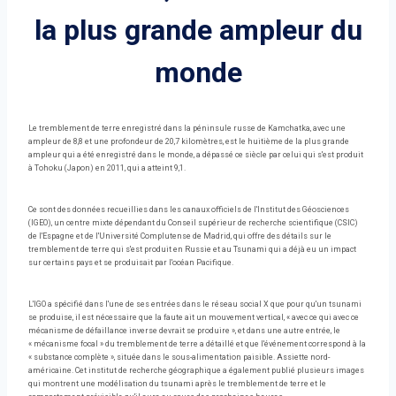
la plus grande ampleur du
monde
Le tremblement de terre enregistré dans la péninsule russe de Kamchatka, avec une
ampleur de 8,8 et une profondeur de 20,7 kilomètres, est le huitième de la plus grande
ampleur qui a été enregistré dans le monde, a dépassé ce siècle par celui qui s'est produit
à Tohoku (Japon) en 2011, qui a atteint 9,1.
Ce sont des données recueillies dans les canaux officiels de l'Institut des Géosciences
(IGEO), un centre mixte dépendant du Conseil supérieur de recherche scientifique (CSIC)
de l'Espagne et de l'Université Complutense de Madrid, qui offre des détails sur le
tremblement de terre qui s'est produit en Russie et au Tsunami qui a déjà eu un impact
sur certains pays et se produisait par l'océan Pacifique.
L'IGO a spécifié dans l'une de ses entrées dans le réseau social X que pour qu'un tsunami
se produise, il est nécessaire que la faute ait un mouvement vertical, « avec ce qui avec ce
mécanisme de défaillance inverse devrait se produire », et dans une autre entrée, le
« mécanisme focal » du tremblement de terre a détaillé et que l'événement correspond à la
« substance complète », située dans le sous-alimentation paisible. Assiette nord-
américaine. Cet institut de recherche géographique a également publié plusieurs images
qui montrent une modélisation du tsunami après le tremblement de terre et le