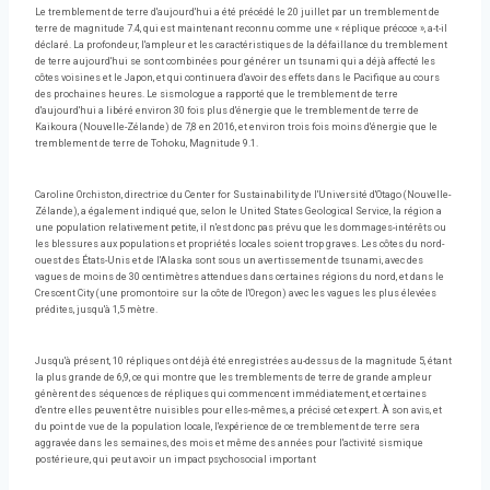
Le tremblement de terre d'aujourd'hui a été précédé le 20 juillet par un tremblement de
terre de magnitude 7.4, qui est maintenant reconnu comme une « réplique précoce », a-t-il
déclaré. La profondeur, l'ampleur et les caractéristiques de la défaillance du tremblement
de terre aujourd'hui se sont combinées pour générer un tsunami qui a déjà affecté les
côtes voisines et le Japon, et qui continuera d'avoir des effets dans le Pacifique au cours
des prochaines heures. Le sismologue a rapporté que le tremblement de terre
d'aujourd'hui a libéré environ 30 fois plus d'énergie que le tremblement de terre de
Kaikoura (Nouvelle-Zélande) de 7,8 en 2016, et environ trois fois moins d'énergie que le
tremblement de terre de Tohoku, Magnitude 9.1.
Caroline Orchiston, directrice du Center for Sustainability de l'Université d'Otago (Nouvelle-
Zélande), a également indiqué que, selon le United States Geological Service, la région a
une population relativement petite, il n'est donc pas prévu que les dommages-intérêts ou
les blessures aux populations et propriétés locales soient trop graves. Les côtes du nord-
ouest des États-Unis et de l'Alaska sont sous un avertissement de tsunami, avec des
vagues de moins de 30 centimètres attendues dans certaines régions du nord, et dans le
Crescent City (une promontoire sur la côte de l'Oregon) avec les vagues les plus élevées
prédites, jusqu'à 1,5 mètre.
Jusqu'à présent, 10 répliques ont déjà été enregistrées au-dessus de la magnitude 5, étant
la plus grande de 6,9, ce qui montre que les tremblements de terre de grande ampleur
génèrent des séquences de répliques qui commencent immédiatement, et certaines
d'entre elles peuvent être nuisibles pour elles-mêmes, a précisé cet expert. À son avis, et
du point de vue de la population locale, l'expérience de ce tremblement de terre sera
aggravée dans les semaines, des mois et même des années pour l'activité sismique
postérieure, qui peut avoir un impact psychosocial important