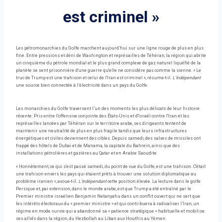
est criminel »
Les pétromonarchies du Golfe marchent aujourd’hui sur une ligne rouge de plus en plus
fine. Entre pressions et déni de Washington et représailles de Téhéran, la région qui abrite
un cinquième du pétrole mondial et le plus grand complexe de gaz naturel liquéfié de la
planète se sent prisonnière d'une guerre qu'elle ne considère pas comme la sienne. « Le
truc de Trump est une trahison et celui de l'Iran est criminel », résume-t-il.
L'Indépendant
une source bien connectée à l’électricité dans un pays du Golfe.
Les monarchies du Golfe traversent l’un des moments les plus délicats de leur histoire
récente. Pris entre l'offensive conjointe des États-Unis et d'Israël contre l'Iran et les
représailles lancées par Téhéran sur le territoire arabe, ses dirigeants tentent de
maintenir une neutralité de plus en plus fragile tandis que leurs infrastructures
énergétiques et civiles deviennent des cibles. Depuis samedi, des salves de missiles ont
frappé des hôtels de Dubaï et de Manama, la capitale du Bahreïn, ainsi que des
installations pétrolières et gazières au Qatar et en Arabie Saoudite.
« Honnêtement, ce qui s'est passé samedi, du point de vue du Golfe, est une trahison. C'était
une trahison envers les pays qui étaient prêts à trouver une solution diplomatique au
problème iranien », avoue-t-il.
L'Indépendant
cette position élevée. La lecture dans le golfe
Persique et, par extension, dans le monde arabe, est que Trump a été entraîné par le
Premier ministre israélien Benjamin Netanyahu dans un conflit ouvert qui ne sert que
les intérêts électoraux du « premier ministre » et qui contribuera à radicaliser l’Iran, un
régime en mode survie qui a abandonné sa « patience stratégique » habituelle et mobilise
ses alliés dans la région, du Hezbollah au Liban aux Houthis au Yémen.