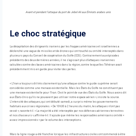
Avant et pendant l'attaque du port de Jebel Ali aux Émirats arabes unis
Le choc stratégique
La décapitation des dirigeants iraniens par les frappes américaines et israéliennes a
déclenché une vague de missiles et de drones qui ont touché ou ont été interceptés dans
plusieurs pays du Conseil de coopération du Golfe (CCG). Contrairement aux épisodes
précédents des deux dernières années, il ne s’agissait plus d’attaques iraniennes
calculées contre des bases américaines dans la région, contre lesquelles Téhéran avait
précédemment mis en garde pour éviter des pertes.
« L'Iran a toujours dit très clairement qu'une attaque contre le guide suprême serait
considérée comme une menace existentielle. Mais les États du Golfe ne constituent pas
une menace existentielle pour l'Iran. C'est le point de vue des États du Golfe. Nous avons dit
aux États-Unis qu'ils ne pouvaient pas utiliser notre espace aérien », insiste la source.
L'intensité des attaques, qui ont débuté samedi, a surpris même les gouvernements
habitués aux crises régionales. « De 10h30 à 2 heures du matin, les attaques n'ont pas
cessé », raconte-t-il. « La majorité a été interceptée par nos défenses aériennes terrestres
et nos chasseurs », affirme-t-il. Il ajoute que même les responsables américains ont été «
assez impressionnés » par le volume des interceptions.
Mais la ligne rouge a été franchie lorsque les infrastructures civiles ont commencé à être