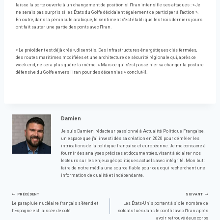
laisse la porte ouverte à un changement de position si l'Iran intensifie ses attaques : « Je
ne serais pas surpris si les États du Golfe décidaient également de participer à l'action ».
En outre, dans la péninsule arabique, le sentiment s'est établi que les trois derniers jours
ont fait sauter une partie des ponts avec l'Iran.
« Le précédent est déjà créé », disent-ils. Des infrastructures énergétiques clés fermées,
des routes maritimes modifiées et une architecture de sécurité régionale qui, après ce
week-end, ne sera plus guère la même. « Mais ce qui s'est passé hier va changer la posture
défensive du Golfe envers l'Iran pour des décennies », conclut-il.
Damien
Je suis Damien, rédacteur passionné à Actualité Politique Française,
un espace que j'ai investi dès sa création en 2020 pour démêler les
intrications de la politique française et européenne. Je me consacre à
fournir des analyses précises et documentées, visant à éclairer nos
lecteurs sur les enjeux géopolitiques actuels avec intégrité. Mon but :
faire de notre média une source fiable pour ceux qui recherchent une
information de qualité et indépendante.
Navigation
PRÉCÉDENT
SUIVANT
Le parapluie nucléaire français s’étend et
Les États-Unis portent à six le nombre de
l’Espagne est laissée de côté
soldats tués dans le conflit avec l'Iran après
avoir retrouvé deux corps