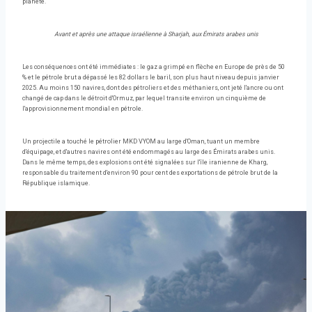
planète.
Avant et après une attaque israélienne à Sharjah, aux Émirats arabes unis
Les conséquences ont été immédiates : le gaz a grimpé en flèche en Europe de près de 50
% et le pétrole brut a dépassé les 82 dollars le baril, son plus haut niveau depuis janvier
2025. Au moins 150 navires, dont des pétroliers et des méthaniers, ont jeté l'ancre ou ont
changé de cap dans le détroit d'Ormuz, par lequel transite environ un cinquième de
l'approvisionnement mondial en pétrole.
Un projectile a touché le pétrolier MKD VYOM au large d'Oman, tuant un membre
d'équipage, et d'autres navires ont été endommagés au large des Émirats arabes unis.
Dans le même temps, des explosions ont été signalées sur l'île iranienne de Kharg,
responsable du traitement d'environ 90 pour cent des exportations de pétrole brut de la
République islamique.