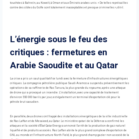
touchées à Bahreïn, au Koweït, à Oman et aux Émirats arabes unis. « De telles représailles
contre des cibles du Golfe sont totalement inacceptables et presque criminelles », dit-il.
L’énergie sous le feu des
critiques : fermetures en
Arabie Saoudite et au Qatar
La crise a pris un saut qualitatif ce lundi avec la fermeture d'infrastructures énergétiques
critiques. La compagnie pétrolière publique Saudi Aramco a suspendu préventivement les
opérations de sa raffinerie de Ras Tanura, la plus grande du royaume, après une attaque
de drone qui a provoqué un incendie. L'installation, avec une capacité de traitement
d'environ 550 000 barils par jour, est également un terminal d'exportation clé pour le
pétrole brut saoudien.
En parallèle, deux drones ont frappé des installations énergétiques de la ville industrielle
de Ras Laffan et de Mesaieed, au Qatar. Le ministère qatari de la Défense a confirmé les
attaques et la société d'État QatarEnergy a annoncé l'arrêt de la production de gaz naturel
liquéfié et de produits associés. Ras Laffan abrite le plus grand complexe d'exportation de
GNL au monde et l'infrastructure North Field, le plus grand champ gazier non associé de la