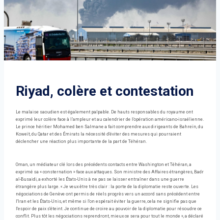
Riyad, colère et contestation
Le malaise saoudien est également palpable. De hauts responsables du royaume ont
exprimé leur colère face à l’ampleur et au calendrier de l’opération américano-israélienne.
Le prince héritier Mohamed ben Salmane a fait comprendre aux dirigeants de Bahreïn, du
Koweït, du Qatar et des Émirats la nécessité d'éviter des mesures qui pourraient
déclencher une réaction plus importante de la part de Téhéran.
Oman, un médiateur clé lors des précédents contacts entre Washington et Téhéran, a
exprimé sa « consternation » face aux attaques. Son ministre des Affaires étrangères, Badr
al-Busaidi, a exhorté les États-Unis à ne pas se laisser entraîner dans une guerre
étrangère plus large. « Je veux être très clair : la porte de la diplomatie reste ouverte. Les
négociations de Genève ont permis de réels progrès vers un accord sans précédent entre
l'Iran et les États-Unis, et même si l'on espérait éviter la guerre, cela ne signifie pas que
l'espoir de paix s'éteint. Je continue de croire au pouvoir de la diplomatie pour résoudre ce
conflit. Plus tôt les négociations reprendront, mieux ce sera pour tout le monde », a déclaré