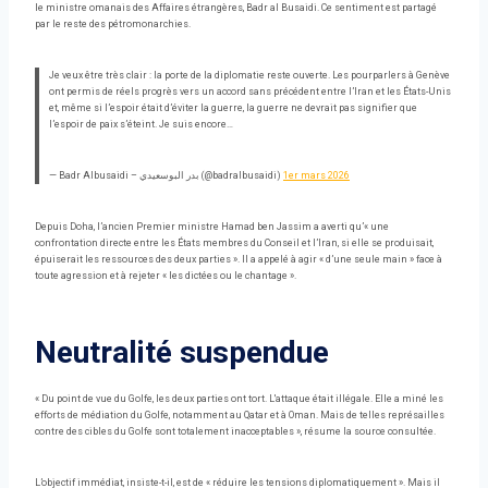
le ministre omanais des Affaires étrangères, Badr al Busaidi. Ce sentiment est partagé
par le reste des pétromonarchies.
Je veux être très clair : la porte de la diplomatie reste ouverte. Les pourparlers à Genève
ont permis de réels progrès vers un accord sans précédent entre l’Iran et les États-Unis
et, même si l’espoir était d’éviter la guerre, la guerre ne devrait pas signifier que
l’espoir de paix s’éteint. Je suis encore…
— Badr Albusaidi – بدر البوسعيدي (@badralbusaidi)
1er mars 2026
Depuis Doha, l’ancien Premier ministre Hamad ben Jassim a averti qu’« une
confrontation directe entre les États membres du Conseil et l’Iran, si elle se produisait,
épuiserait les ressources des deux parties ». Il a appelé à agir « d’une seule main » face à
toute agression et à rejeter « les dictées ou le chantage ».
Neutralité suspendue
« Du point de vue du Golfe, les deux parties ont tort. L'attaque était illégale. Elle a miné les
efforts de médiation du Golfe, notamment au Qatar et à Oman. Mais de telles représailles
contre des cibles du Golfe sont totalement inacceptables », résume la source consultée.
L’objectif immédiat, insiste-t-il, est de « réduire les tensions diplomatiquement ». Mais il