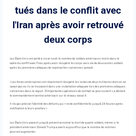
tués dans le conflit avec
l'Iran après avoir retrouvé
deux corps
Les États-Unis ont porté à six ce lundi le nombre de soldats américains morts dans le
cadre du conflit avec l'Iran, après avoir récupéré les corps sans vie de deux autres soldats
après les premières attaques de représailles iraniennes samedi.
« Les forces américaines ont récemment récupéré les restes de deux militaires dont on ne
savait pas où ils se trouvaient dans une installation attaquée lors des premières attaques
iraniennes dans la région. D'importantes opérations de combat se poursuivent », a déclaré
le commandement central américain sur le réseau social X.
Il n'a pas précisé l'identité des défunts, qui « reste confidentielle jusqu'à 24 heures après
notification à leurs proches ».
Les États-Unis avaient jusqu'à présent annoncé la mort de quatre soldats, même si le
président américain Donald Trump a averti aujourd'hui que le nombre de victimes
pourrait augmenter.