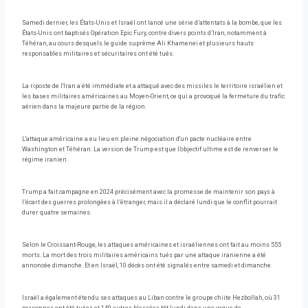
Samedi dernier, les États-Unis et Israël ont lancé une série d’attentats à la bombe, que les
États-Unis ont baptisés Opération Epic Fury, contre divers points d’Iran, notamment à
Téhéran, au cours desquels le guide suprême Ali Khamenei et plusieurs hauts
responsables militaires et sécuritaires ont été tués.
La riposte de l'Iran a été immédiate et a attaqué avec des missiles le territoire israélien et
les bases militaires américaines au Moyen-Orient, ce qui a provoqué la fermeture du trafic
aérien dans la majeure partie de la région.
L'attaque américaine a eu lieu en pleine négociation d'un pacte nucléaire entre
Washington et Téhéran. La version de Trump est que l’objectif ultime est de renverser le
régime iranien.
Trump a fait campagne en 2024 précisément avec la promesse de maintenir son pays à
l’écart des guerres prolongées à l’étranger, mais il a déclaré lundi que le conflit pourrait
durer quatre semaines.
Selon le Croissant-Rouge, les attaques américaines et israéliennes ont fait au moins 555
morts. La mort des trois militaires américains tués par une attaque iranienne a été
annoncée dimanche. Et en Israël, 10 décès ont été signalés entre samedi et dimanche.
Israël a également étendu ses attaques au Liban contre le groupe chiite Hezbollah, où 31