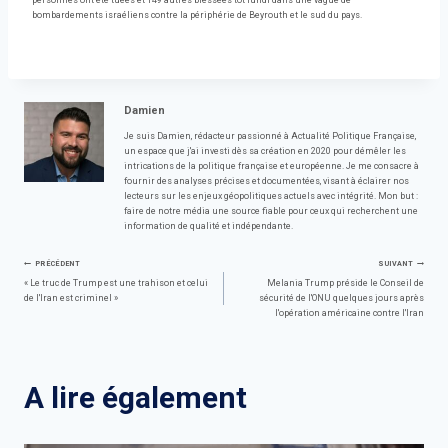
personnes ont été tuées et 149 autres blessées tôt lundi dans une vague de
bombardements israéliens contre la périphérie de Beyrouth et le sud du pays.
Damien
Je suis Damien, rédacteur passionné à Actualité Politique Française,
un espace que j'ai investi dès sa création en 2020 pour démêler les
intrications de la politique française et européenne. Je me consacre à
fournir des analyses précises et documentées, visant à éclairer nos
lecteurs sur les enjeux géopolitiques actuels avec intégrité. Mon but :
faire de notre média une source fiable pour ceux qui recherchent une
information de qualité et indépendante.
Navigation
PRÉCÉDENT
SUIVANT
« Le truc de Trump est une trahison et celui
Melania Trump préside le Conseil de
de l'Iran est criminel »
sécurité de l'ONU quelques jours après
de
l'opération américaine contre l'Iran
l’article
A lire également